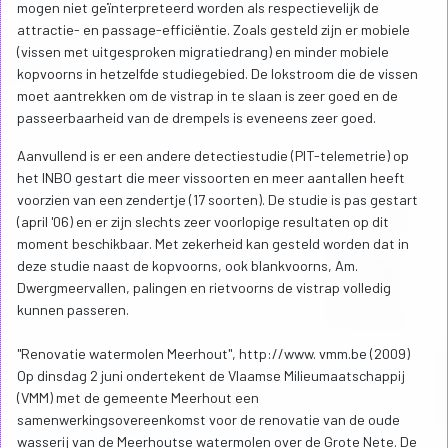
mogen niet geïnterpreteerd worden als respectievelijk de
attractie- en passage-efficiëntie. Zoals gesteld zijn er mobiele
(vissen met uitgesproken migratiedrang) en minder mobiele
kopvoorns in hetzelfde studiegebied. De lokstroom die de vissen
moet aantrekken om de vistrap in te slaan is zeer goed en de
passeerbaarheid van de drempels is eveneens zeer goed.
Aanvullend is er een andere detectiestudie (PIT-telemetrie) op
het INBO gestart die meer vissoorten en meer aantallen heeft
voorzien van een zendertje (17 soorten). De studie is pas gestart
(april '06) en er zijn slechts zeer voorlopige resultaten op dit
moment beschikbaar. Met zekerheid kan gesteld worden dat in
deze studie naast de kopvoorns, ook blankvoorns, Am.
Dwergmeervallen, palingen en rietvoorns de vistrap volledig
kunnen passeren.
"Renovatie watermolen Meerhout", http://www. vmm.be (2009)
Op dinsdag 2 juni ondertekent de Vlaamse Milieumaatschappij
(VMM) met de gemeente Meerhout een
samenwerkingsovereenkomst voor de renovatie van de oude
wasserij van de Meerhoutse watermolen over de Grote Nete. De