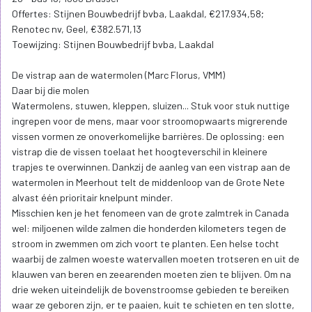
Offertes: Stijnen Bouwbedrijf bvba, Laakdal, €217.934,58;
Renotec nv, Geel, €382.571,13
Toewijzing: Stijnen Bouwbedrijf bvba, Laakdal
De vistrap aan de watermolen (Marc Florus, VMM)
Daar bij die molen
Watermolens, stuwen, kleppen, sluizen... Stuk voor stuk nuttige
ingrepen voor de mens, maar voor stroomopwaarts migrerende
vissen vormen ze onoverkomelijke barrières. De oplossing: een
vistrap die de vissen toelaat het hoogteverschil in kleinere
trapjes te overwinnen. Dankzij de aanleg van een vistrap aan de
watermolen in Meerhout telt de middenloop van de Grote Nete
alvast één prioritair knelpunt minder.
Misschien ken je het fenomeen van de grote zalmtrek in Canada
wel: miljoenen wilde zalmen die honderden kilometers tegen de
stroom in zwemmen om zich voort te planten. Een helse tocht
waarbij de zalmen woeste watervallen moeten trotseren en uit de
klauwen van beren en zeearenden moeten zien te blijven. Om na
drie weken uiteindelijk de bovenstroomse gebieden te bereiken
waar ze geboren zijn, er te paaien, kuit te schieten en ten slotte,