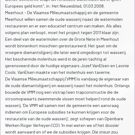
Europees geld komt", in: Het Nieuwsblad, 01.03.2008.
Meerhout - De Vlaamse Milieumaatschappij en de gemeente
Meerhout willen samen de oude wasserij naast de watermolen
restaureren en er een educatief centrum van maken. Als alles
volgens plan verloopt, moet het project tegen 2011 klaar zijn.
Een deel van de watermolen over de Grote Nete in Meerhout
wordt binnenkort misschien gerestaureerd. Het gaat om de
vroegere diamantslijperij die later werd omgedoopt tot wasserij.
Het beschermde molenhuis werd in de jaren tachtig al
gerenoveerd door de huidige eigenaars Jozef VanElsen en Leonie
Cools. VanElsen maakte van het molenhuis een taverne.
De Vlaamse Milieumaatschappij (VMM) is vandaag de eigenaar van
de oude diamantslijperij en wasserij naast het molenhuis. Onlangs
bouwde de VMM nog een vistrap (een trapconstructie die de
stroomopwaarts zwemmende vissen moet helpen) rond de oude
wasserij. 'De VMM wil samen met de gemeente een aanvraag
indienen om Europese subsidies te kunnen krijgen voor de
restauratie van de oude wasserij', zegt schepen van Openbare
Werken Roger Verheyen (CD). 'In mei weten we of het dossier
wordt aanvaard en of we de subsidies krijgen. Die steun zou