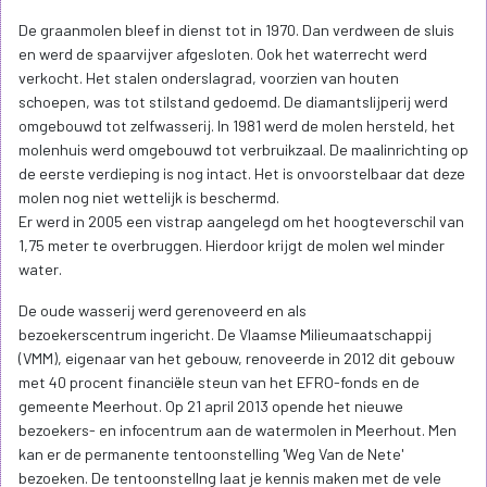
De graanmolen bleef in dienst tot in 1970. Dan verdween de sluis
en werd de spaarvijver afgesloten. Ook het waterrecht werd
verkocht. Het stalen onderslagrad, voorzien van houten
schoepen, was tot stilstand gedoemd. De diamantslijperij werd
omgebouwd tot zelfwasserij. In 1981 werd de molen hersteld, het
molenhuis werd omgebouwd tot verbruikzaal. De maalinrichting op
de eerste verdieping is nog intact. Het is onvoorstelbaar dat deze
molen nog niet wettelijk is beschermd.
Er werd in 2005 een vistrap aangelegd om het hoogteverschil van
1,75 meter te overbruggen. Hierdoor krijgt de molen wel minder
water.
De oude wasserij werd gerenoveerd en als
bezoekerscentrum ingericht. De Vlaamse Milieumaatschappij
(VMM), eigenaar van het gebouw, renoveerde in 2012 dit gebouw
met 40 procent financiële steun van het EFRO-fonds en de
gemeente Meerhout. Op 21 april 2013 opende het nieuwe
bezoekers- en infocentrum aan de watermolen in Meerhout. Men
kan er de permanente tentoonstelling 'Weg Van de Nete'
bezoeken. De tentoonstellng laat je kennis maken met de vele