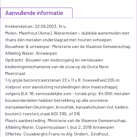
Aanvullende informatie
Intekendatum: 22.09.2003, 14 u.
Molen: Meerhout (Antw.), Watermolen
-
dubbele watermolen met
thans één metalen onderslagrad met houten schoepen
Bouwheer & ontwerper: Ministerie van de Vlaamse Gemeenschap,
Afdeling Water, Antwerpen
Opdracht: Bouwen van visdoorgang en vernieuwen
bedieningsmechanisme van de stuw op de Grote Nete
Meetstaat
1 rij grijze betonstraatstenen 22 x 11 x 8: hoeveelheid 205 m;
stelpost voor aansluiting nutsleidingen door maatschappij
volgens B.A. 18; vermoedelijke som - totale prijs: €4.000; metalen
bouwonderdelen hebben betrekking op alle voorziene
metaalwerken (leuningen, krooshek, kanaalschuiven incl. kaders,
bouten): roestvrij staal AISI 316L of 316
Plaats aanbesteding: Ministerie van de Vlaamse Gemeenschap,
Afdeling Water, Copernicuslaan 1, bus 2, 2018 Antwerpen
Offertes: Couwberghs Frans nv Alg. Ondern., Eindhout,