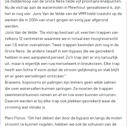
De middenloop van de Grote Nete telde vijf prioritaire knelpunten.
Nu de vistrap aan de watermolen in Meerhout gerealiseerd is, zijn
het er nog vier. Joris Van de Velde van de VMM hield toezicht op de
werken die in 2004 van start gingen en vorig jaar afgerond
werden.
Joris Van de Velde: "De vistrap bestaat uit veertien trappen van
telkens 12 centimeter waarmee we in totaal een hoogteverschil
van 1,6 meter overwinnen. Twee trappen bevinden zich nog in de
Grote Nete, de andere twaalf in een bypass die we gecreëerd
hebben in een aanpalend perceel. Zo'n trap ziet er vrij natuurlijk
uit, maar is eigenlijk een ruw metselwerk in breuksteen. Elke trap
heeft een lichte V-vorm zodat de stroom gelijkmatig en vlak blijft
en er geen wervelingen ontstaan."
Brasems, kopvoorns en palingen zijn immers geen wilde zalmen
die over watervallen kunnen springen. Ze moeten de trappen
zwemmend kunnen nemen en af en toe even kunnen uitrusten.
Daarom werden er bij elke trap ook plekken gecreëerd waar de
stroming wat minder is.
Marc Florus: "Om het debiet dat door de bypass en langs de molen
stroomt te kunnen regelen, hebben we ook de schuiven van de