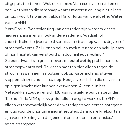
uitgeput, te sterven. Wel, ook in onze Vlaamse rivieren zitten er
heel wat vissen die stroomopwaarts migreren en lang niet alleen
om zich voort te planten, aldus Marc Florus van de afdeling Water
van de VMM.
Marc Florus: "Voortplanting kan een reden zijn waarom vissen
migreren, maar er zijn ook andere redenen. Voedsel- of
zuurstoftekort bijvoorbeeld kan vissen stroomopwaarts drijven of
stroomafwaarts. Ze kunnen ook op zoek zijn naar een schuilplaats
of hun habitat kan verstoord zijn door milieuvervuiling."
Stroomafwaarts migreren levert meestal weinig problemen op,
stroomopwaarts wel. De vissen moeten niet alleen tegen de
stroom in zwemmen, ze botsen ook op watermolens, stuwen,
kleppen, sluizen, noem maar op. Hoogteverschillen die de vissen
op eigen kracht niet kunnen overwinnen. Alleen al in het
Netebekken zouden er zich 136 vismigratieknelpunten bevinden.
"Die hoeft de VMM gelukkig niet alleen weg te werken. De VMM is
alleen verantwoordelijk voor de waterlopen van eerste categorie
en dus voor de prioritaire migratieroutes. De andere knelpunten
zijn voor rekening van de gemeenten, steden en provincies."
Veertien trappen