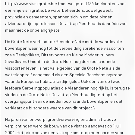
http://www. vismigratie.be/) met welgeteld 134 knelpunten voor
een vrije vismigratie. De waterbeheerders, zowel gewest,
provincie en gemeenten, spannen zich in om deze binnen
afzienbare tijd op te lossen. De vistrap Meerhout is daar één van
maar niet de onbelangrijkste.
De Grote Nete verbindt de Beneden-Nete met de waardevolle
bovenlopen waar nog tot de verbeelding sprekende vissoorten
zoals Beekprikken, Bittervoorns en Kleine Modderkruipers
(over)leven. Omdat in de Grote Nete nog deze beschermde
vissoorten leven, is het valleigebied van de Grote Nete als de
waterloop zelf aangemeld als een Speciale Beschermingszone
waar de Europese habitatrichtlijn geldt. Ook één van de twee
leefbare Serpelingpopulaties die Vlaanderen nog rijk is, is terug te
vinden in de Grote Nete. De vistrap Meerhout ligt net op het
overgangspunt van de middenloop naar de bovenlopen en dat
verklaart de bijzondere waarde van dit project.\
Na jaren van ontwerp, grondverwerving en administratieve
verplichtingen werd de bouw van de vistrap aangevat op 1 juli
2004. Het principe van een vistrap komt erop neer om een voor