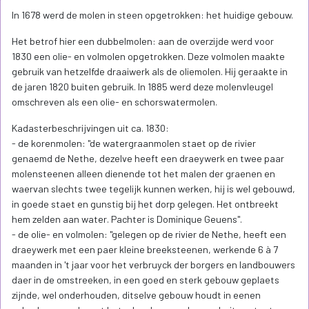
In 1678 werd de molen in steen opgetrokken: het huidige gebouw.
Het betrof hier een dubbelmolen: aan de overzijde werd voor
1830 een olie- en volmolen opgetrokken. Deze volmolen maakte
gebruik van hetzelfde draaiwerk als de oliemolen. Hij geraakte in
de jaren 1820 buiten gebruik. In 1885 werd deze molenvleugel
omschreven als een olie- en schorswatermolen.
Kadasterbeschrijvingen uit ca. 1830:
- de korenmolen: "de watergraanmolen staet op de rivier
genaemd de Nethe, dezelve heeft een draeywerk en twee paar
molensteenen alleen dienende tot het malen der graenen en
waervan slechts twee tegelijk kunnen werken, hij is wel gebouwd,
in goede staet en gunstig bij het dorp gelegen. Het ontbreekt
hem zelden aan water. Pachter is Dominique Geuens".
- de olie- en volmolen: "gelegen op de rivier de Nethe, heeft een
draeywerk met een paer kleine breeksteenen, werkende 6 à 7
maanden in 't jaar voor het verbruyck der borgers en landbouwers
daer in de omstreeken, in een goed en sterk gebouw geplaets
zijnde, wel onderhouden, ditselve gebouw houdt in eenen