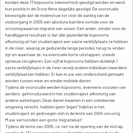
konden deze 17 kopvoorns telemetrisch gevolgd worden en werd
hun positie in de Grote Nete dagelijks gevolgd. De voorstudie
bevestigde dat de molenstuw tot vóór de aanleg van de
visdoorgang in 2005 een absolute barrière vormde voor de
stroomopwaartse migratie van vissen. Een ander, minder voor de
handliggend resultaat is dat alle gezenderde kopvoorns
afkomstig uit het studietraject een vaste verblijfplaats te hebben
in de rivier, waarop ze gedurende lange periodes terug te vinden
zijn en waarnaar ze, na eventuele korte uitstappen, steeds
opnieuw terugkeren. Een vijftal kopvoorns hebben duidelijk 1
vaste verblijfplaats in de rivier terwijl andere individuen meerdere
verblijfplaatsen hebben. Er kan m.a.w. een onderscheid gemaakt
worden tussen meer en minder mobiele dieren.
Tijdens de voorstudie werden kopvoorns, eveneens voorzien van
zenders, geïntroduceerd in het studietraject afkomstig van
andere waterlopen. Deze dieren kwamen in een onbekende
omgeving terecht, hebben geen "eigen" habitat in het
studietraject en gedroegen zich in de lente van 2004 onrustig.
M.a.w. vertoonden een grote 'migratielust'.
Tijdens de lente van 2005, i.e. net na de opening van de vistrap,
werden de 17 kopvoorns opnieuw dagelijks opgespoord via de