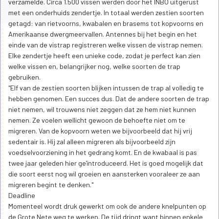
verzamelde. Circa 1.500 vissen werden door het INBO uitgerust
met een onderhuids zendertje. In totaal werden zestien soorten
getagd: van rietvoorns, kwabalen en brasems tot kopvoorns en
Amerikaanse dwergmeervallen. Antennes bij het begin en het
einde van de vistrap registreren welke vissen de vistrap nemen.
Elke zendertje heeft een unieke code, zodat je perfect kan zien
welke vissen en, belangrijker nog, welke soorten de trap
gebruiken.
"Elf van de zestien soorten blijken intussen de trap al volledig te
hebben genomen. Een succes dus. Dat de andere soorten de trap
niet nemen, wil trouwens niet zeggen dat ze hem niet kunnen
nemen. Ze voelen wellicht gewoon de behoefte niet om te
migreren. Van de kopvoorn weten we bijvoorbeeld dat hij vrij
sedentair is. Hij zal alleen migreren als bijvoorbeeld zijn
voedselvoorziening in het gedrang komt. En de kwabaal is pas
twee jaar geleden hier geïntroduceerd. Het is goed mogelijk dat
die soort eerst nog wil groeien en aansterken vooraleer ze aan
migreren begint te denken."
Deadline
Momenteel wordt druk gewerkt om ook de andere knelpunten op
de Grote Nete weg te werken. De tijd dringt want binnen enkele