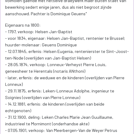
volmolen gaende met hetselve draeywerk maer buiten staet van
bewerking sedert enige jaren, dus als niet begroot zijnde
aanschouwd. Pachter is Dominique Geuens"
Eigenaars na 1800:
- 1797, verkoop: Helsen Jan-Baptist
- voor 1834, eigenaar: Helsen Jan-Baptist, rentenier te Brussel;
huurder-molenaar: Geuens Dominique
- 12.07.1845, erfenis: Helsen Eugenia, rentenierster te Sint-Joost-
ten-Node (overlijden van Jan-Baptist Helsen)
- 28.05.1874, verkoop: Lonneux-Verheyst Pierre Louis,
geneesheer te Herentals (notaris ANthoni)
- later, erfenis: de weduwe en de kinderen (overlijden van Pierre
Lonneux)
- 29.11.1875, erfenis: Leken-Lonneux Adolphe, ingenieur te
Soignies (overlijden van PIerre Lonneux)
- 14.12.1881, erfenis: de kinderen (overlijden van beide
echtgenoten)
- 31.12.1900, deling: Leken Charles Marie Jean Guuillaume,
industrieel te Mornimont (onderhandse akte)
- 07.05.1901, verkoop: Van Meerbergen-Van de Weyer Petrus