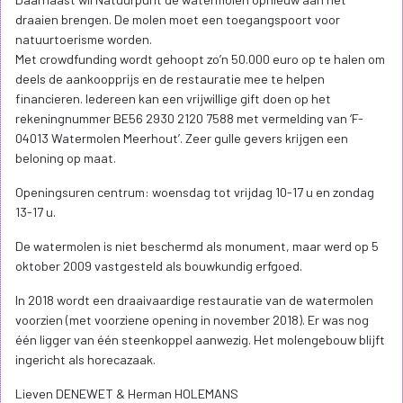
draaien brengen. De molen moet een toegangspoort voor
natuurtoerisme worden.
Met crowdfunding wordt gehoopt zo’n 50.000 euro op te halen om
deels de aankoopprijs en de restauratie mee te helpen
financieren. Iedereen kan een vrijwillige gift doen op het
rekeningnummer BE56 2930 2120 7588 met vermelding van ‘F-
04013 Watermolen Meerhout’. Zeer gulle gevers krijgen een
beloning op maat.
Openingsuren centrum: woensdag tot vrijdag 10-17 u en zondag
13-17 u.
De watermolen is niet beschermd als monument, maar werd op 5
oktober 2009 vastgesteld als bouwkundig erfgoed.
In 2018 wordt een draaivaardige restauratie van de watermolen
voorzien (met voorziene opening in november 2018). Er was nog
één ligger van één steenkoppel aanwezig. Het molengebouw blijft
ingericht als horecazaak.
Lieven DENEWET & Herman HOLEMANS