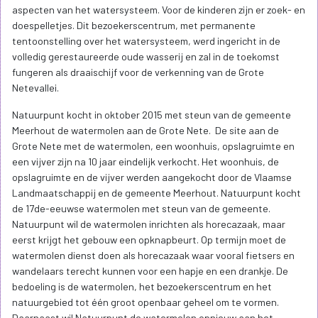
aspecten van het watersysteem. Voor de kinderen zijn er zoek- en
doespelletjes. Dit bezoekerscentrum, met permanente
tentoonstelling over het watersysteem, werd ingericht in de
volledig gerestaureerde oude wasserij en zal in de toekomst
fungeren als draaischijf voor de verkenning van de Grote
Netevallei.
Natuurpunt kocht in oktober 2015 met steun van de gemeente
Meerhout de watermolen aan de Grote Nete. De site aan de
Grote Nete met de watermolen, een woonhuis, opslagruimte en
een vijver zijn na 10 jaar eindelijk verkocht. Het woonhuis, de
opslagruimte en de vijver werden aangekocht door de Vlaamse
Landmaatschappij en de gemeente Meerhout. Natuurpunt kocht
de 17de-eeuwse watermolen met steun van de gemeente.
Natuurpunt wil de watermolen inrichten als horecazaak, maar
eerst krijgt het gebouw een opknapbeurt. Op termijn moet de
watermolen dienst doen als horecazaak waar vooral fietsers en
wandelaars terecht kunnen voor een hapje en een drankje. De
bedoeling is de watermolen, het bezoekerscentrum en het
natuurgebied tot één groot openbaar geheel om te vormen.
Daarnaast wil Natuurpunt de watermolen opnieuw aan het