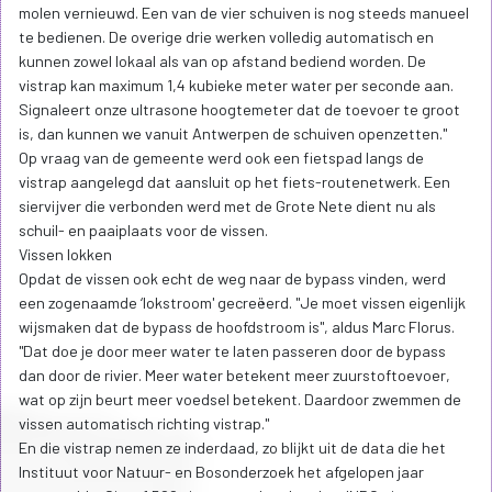
molen vernieuwd. Een van de vier schuiven is nog steeds manueel
te bedienen. De overige drie werken volledig automatisch en
kunnen zowel lokaal als van op afstand bediend worden. De
vistrap kan maximum 1,4 kubieke meter water per seconde aan.
Signaleert onze ultrasone hoogtemeter dat de toevoer te groot
is, dan kunnen we vanuit Antwerpen de schuiven openzetten."
Op vraag van de gemeente werd ook een fietspad langs de
vistrap aangelegd dat aansluit op het fiets-routenetwerk. Een
siervijver die verbonden werd met de Grote Nete dient nu als
schuil- en paaiplaats voor de vissen.
Vissen lokken
Opdat de vissen ook echt de weg naar de bypass vinden, werd
een zogenaamde ‘lokstroom' gecreëerd. "Je moet vissen eigenlijk
wijsmaken dat de bypass de hoofdstroom is", aldus Marc Florus.
"Dat doe je door meer water te laten passeren door de bypass
dan door de rivier. Meer water betekent meer zuurstoftoevoer,
wat op zijn beurt meer voedsel betekent. Daardoor zwemmen de
vissen automatisch richting vistrap."
En die vistrap nemen ze inderdaad, zo blijkt uit de data die het
Instituut voor Natuur- en Bosonderzoek het afgelopen jaar