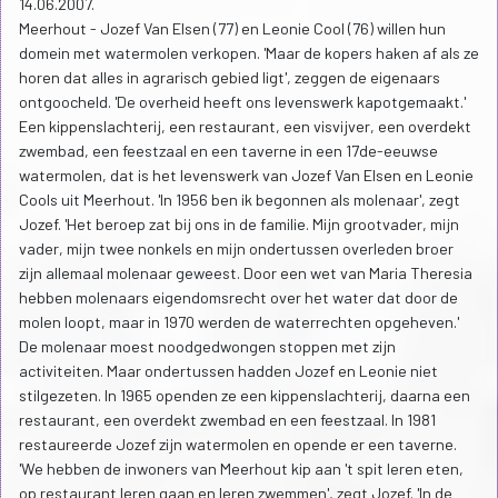
14.06.2007.
Meerhout - Jozef Van Elsen (77) en Leonie Cool (76) willen hun
domein met watermolen verkopen. 'Maar de kopers haken af als ze
horen dat alles in agrarisch gebied ligt', zeggen de eigenaars
ontgoocheld. 'De overheid heeft ons levenswerk kapotgemaakt.'
Een kippenslachterij, een restaurant, een visvijver, een overdekt
zwembad, een feestzaal en een taverne in een 17de-eeuwse
watermolen, dat is het levenswerk van Jozef Van Elsen en Leonie
Cools uit Meerhout. 'In 1956 ben ik begonnen als molenaar', zegt
Jozef. 'Het beroep zat bij ons in de familie. Mijn grootvader, mijn
vader, mijn twee nonkels en mijn ondertussen overleden broer
zijn allemaal molenaar geweest. Door een wet van Maria Theresia
hebben molenaars eigendomsrecht over het water dat door de
molen loopt, maar in 1970 werden de waterrechten opgeheven.'
De molenaar moest noodgedwongen stoppen met zijn
activiteiten. Maar ondertussen hadden Jozef en Leonie niet
stilgezeten. In 1965 openden ze een kippenslachterij, daarna een
restaurant, een overdekt zwembad en een feestzaal. In 1981
restaureerde Jozef zijn watermolen en opende er een taverne.
'We hebben de inwoners van Meerhout kip aan 't spit leren eten,
op restaurant leren gaan en leren zwemmen', zegt Jozef. 'In de