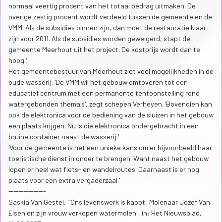
normaal veertig procent van het totaal bedrag uitmaken. De
overige zestig procent wordt verdeeld tussen de gemeente en de
VMM. Als de subsidies binnen zijn, dan moet de restauratie klaar
zijn voor 2011. Als de subsidies worden geweigerd, stapt de
gemeente Meerhout uit het project. De kostprijs wordt dan te
hoog.'
Het gemeentebestuur van Meerhout ziet veel mogelijkheden in de
oude wasserij. 'De VMM wil het gebouw omtoveren tot een
educatief centrum met een permanente tentoonstelling rond
watergebonden thema's', zegt schepen Verheyen. 'Bovendien kan
ook de elektronica voor de bediening van de sluizen in het gebouw
een plaats krijgen. Nu is die elektronica ondergebracht in een
bruine container naast de wasserij.'
'Voor de gemeente is het een unieke kans om er bijvoorbeeld haar
toeristische dienst in onder te brengen. Want naast het gebouw
lopen er heel wat fiets- en wandelroutes. Daarnaast is er nog
plaats voor een extra vergaderzaal.'
---------------
Saskia Van Gestel, "'Ons levenswerk is kapot'. Molenaar Jozef Van
Elsen en zijn vrouw verkopen watermolen", in: Het Nieuwsblad,