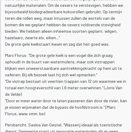
natuurlijke materialen. Om de oevers te verstevigen, hebben we
bijvoorbeeld biodegradeerbare kokosrollen gebruikt. Op termijn
teren die rollen weg, maar intussen zullen de wortels van de
bomen die we geplant hebben de oevers voldoende stevigheid
bieden. We hebben alleen inheemse soorten geplant: wilgen,
hazelaars, zwarte els, eiken..."
De grote gele kwikstaart kwam en zag dat het goed was.
Marc Florus: "De grote gele kwik is een vogel die zich graag
ophoudt in de buurt van watermolens, maar ook vistrappen
blijken een onweerstaanbare aantrekkingskracht op hem uit te
oefenen. Bij elk bezoek laat hij zich wel opmerken."
"De vistrap bestaat uit veertien trappen van 12 cm waarmee we in
totaal een hoogteverschil van 1,6 meter overwinnen." (Joris Van
de Velde)
"Door er meer water door te laten passeren dan door de rivier, kan
je vissen wijsmaken dat de bypass de hoofdstroom is." (Marc
Florus, www. vmm. be)
Persbericht. Saskia Van Gestel, "Wasserij ideaal als toeristische
dienst. Gemeente stapt uit renovatie watermolen als er geen