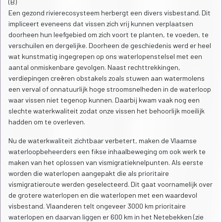
(B)
Een gezond rivierecosysteem herbergt een divers visbestand. Dit
impliceert eveneens dat vissen zich vrij kunnen verplaatsen
doorheen hun leefgebied om zich voort te planten, te voeden, te
verschuilen en dergelijke. Doorheen de geschiedenis werd er heel
wat kunstmatig ingegrepen op ons waterlopenstelsel met een
aantal onmiskenbare gevolgen. Naast rechttrekkingen,
verdiepingen creëren obstakels zoals stuwen aan watermolens
een verval of onnatuurlijk hoge stroomsnelheden in de waterloop
waar vissen niet tegenop kunnen. Daarbij kwam vaak nog een
slechte waterkwaliteit zodat onze vissen het behoorlijk moeilijk
hadden om te overleven.
Nu de waterkwaliteit zichtbaar verbetert, maken de Vlaamse
waterloopbeheerders een fikse inhaalbeweging om ook werk te
maken van het oplossen van vismigratieknelpunten. Als eerste
worden die waterlopen aangepakt die als prioritaire
vismigratieroute werden geselecteerd. Dit gaat voornamelijk over
de grotere waterlopen en die waterlopen met een waardevol
visbestand. Vlaanderen telt ongeveer 3000 km prioritaire
waterlopen en daarvan liggen er 600 km in het Netebekken (zie