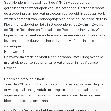
Saar Monden: "In totaal heeft de VMM 39 visdoorgangen
gerealiseerd op waterlopen van 1ste categorie. Daarnaast wordt
de uitvoering van heel wat projecten voorbereid. In 2008 zal werk
worden gemaakt van visdoorgangen op de Velpe, de Molse Nete in
Kievermont, de Kleine Nete in Grobbendonk, de Zwalm in Zwalm,
de Dijle in Rotselaar en Florival en de Poekebeek in Nevele. We
hopen zo samen met de andere waterbeheerders een bijdrage te
leveren aan een duurzaam herstel van de visfauna in onze
waterlopen."
Meer weten?
Op www.vismigratie.be vindt u een databank met uitleg over alle
migratieknelpunten op prioritaire waterlopen in het Vlaamse
Gewest.
Daar is de grote gele kwik
Toen de VMM in 2003 het perceel voor de vistrap verwierf, lag het
er weinig idyllisch bij. Asfalt, steengruis en ander afval moest
afgevoerd worden. Intussen is op de oevers van de vistrap een
bloeiende biotoop ontstaan.
Joris Van de Velde: "We hebben zoveel mogelijk gewerkt met