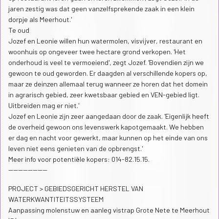
jaren zestig was dat geen vanzelfsprekende zaak in een klein
dorpje als Meerhout.'
Te oud
Jozef en Leonie willen hun watermolen, visvijver, restaurant en
woonhuis op ongeveer twee hectare grond verkopen. 'Het
onderhoud is veel te vermoeiend', zegt Jozef. 'Bovendien zijn we
gewoon te oud geworden. Er daagden al verschillende kopers op,
maar ze deinzen allemaal terug wanneer ze horen dat het domein
in agrarisch gebied, zeer kwetsbaar gebied en VEN-gebied ligt.
Uitbreiden mag er niet.'
Jozef en Leonie zijn zeer aangedaan door de zaak. 'Eigenlijk heeft
de overheid gewoon ons levenswerk kapotgemaakt. We hebben
er dag en nacht voor gewerkt, maar kunnen op het einde van ons
leven niet eens genieten van de opbrengst.'
Meer info voor potentiële kopers: 014-82.15.15.
----------------
PROJECT > GEBIEDSGERICHT HERSTEL VAN
WATERKWANTITEITSSYSTEEM
Aanpassing molenstuw en aanleg vistrap Grote Nete te Meerhout