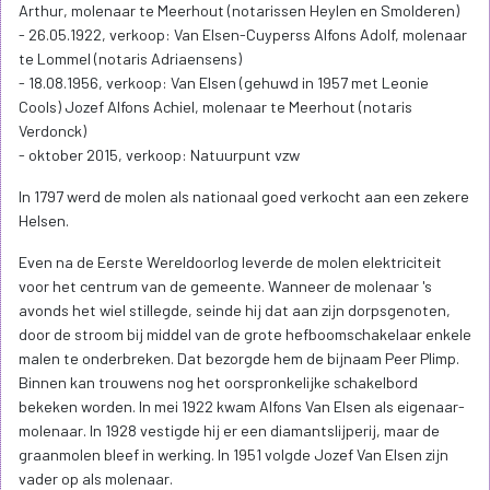
Arthur, molenaar te Meerhout (notarissen Heylen en Smolderen)
- 26.05.1922, verkoop: Van Elsen-Cuyperss Alfons Adolf, molenaar
te Lommel (notaris Adriaensens)
- 18.08.1956, verkoop: Van Elsen (gehuwd in 1957 met Leonie
Cools) Jozef Alfons Achiel, molenaar te Meerhout (notaris
Verdonck)
- oktober 2015, verkoop: Natuurpunt vzw
In 1797 werd de molen als nationaal goed verkocht aan een zekere
Helsen.
Even na de Eerste Wereldoorlog leverde de molen elektriciteit
voor het centrum van de gemeente. Wanneer de molenaar 's
avonds het wiel stillegde, seinde hij dat aan zijn dorpsgenoten,
door de stroom bij middel van de grote hefboomschakelaar enkele
malen te onderbreken. Dat bezorgde hem de bijnaam Peer Plimp.
Binnen kan trouwens nog het oorspronkelijke schakelbord
bekeken worden. In mei 1922 kwam Alfons Van Elsen als eigenaar-
molenaar. In 1928 vestigde hij er een diamantslijperij, maar de
graanmolen bleef in werking. In 1951 volgde Jozef Van Elsen zijn
vader op als molenaar.