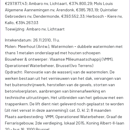
€297.877,43; Ambaro nv, Lichtaart, €374.800,29; Mols Louis
Algemene Aannemingen nv, Arendonk, €385.783,19; Quintelier
Gebroeders nv, Dendermonde, €393.552,33; Herbosch - Kiere nv,
Kallo, €394.267,03
Toewijzing: Ambaro nv, Lichtaart
Intekendatum: 26.11.2010, 11 u.
Molen: Meerhout (Antw.), Watermolen
-
dubbele watermolen met
thans 1 metalen onderslagrad met houten schoepen
Bouwheer & ontwerper: Vlaamse Milieumaatschappij (VMM),
Operationeel Waterbeheer, Brussel (Ivo Terrens)
Opdracht: Renovatie van de wasserij van de watermolen. De
werken bestaan uit het vernieuwen van het dak, vervangen van
het buitenschrijnwerk, herstellen van de gevels, storten van
betonvloerplaten, aanbrengen van binnenafwerking en
technische uitrustingen, Het uitbreiden van het gebouw met een
trappenkern. De lift dient niet geleverd noch geplaatst te worden
(zit niet vervat in deze aanneming); cat. D, kl. 2; 8 maanden
Plaats aanbesteding: VMM, Operationeel Waterbeheer, Graaf de
Ferrarisgebouw, 2de verdieping, lokaal 2G15, Koning Albert-II-laan
20 - bus 16, 1000 Brussel