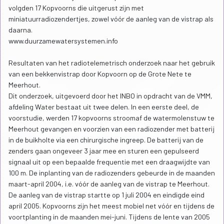
volgden 17 Kopvoorns die uitgerust zijn met
miniatuurradiozendertjes, zowel vóór de aanleg van de vistrap als
daarna.
www.duurzamewatersystemen.info
Resultaten van het radiotelemetrisch onderzoek naar het gebruik
van een bekkenvistrap door Kopvoorn op de Grote Nete te
Meerhout.
Dit onderzoek, uitgevoerd door het INBO in opdracht van de VMM,
afdeling Water bestaat uit twee delen. In een eerste deel, de
voorstudie, werden 17 kopvoorns stroomaf de watermolenstuw te
Meerhout gevangen en voorzien van een radiozender met batterij
in de buikholte via een chirurgische ingreep. De batterij van de
zenders gaan ongeveer 3 jaar mee en sturen een gepulseerd
signaal uit op een bepaalde frequentie met een draagwijdte van
100 m. De inplanting van de radiozenders gebeurde in de maanden
maart-april 2004, i.e. vóór de aanleg van de vistrap te Meerhout.
De aanleg van de vistrap startte op 1 juli 2004 en eindigde eind
april 2005. Kopvoorns zijn het meest mobiel net vóór en tijdens de
voortplanting in de maanden mei-juni. Tijdens de lente van 2005