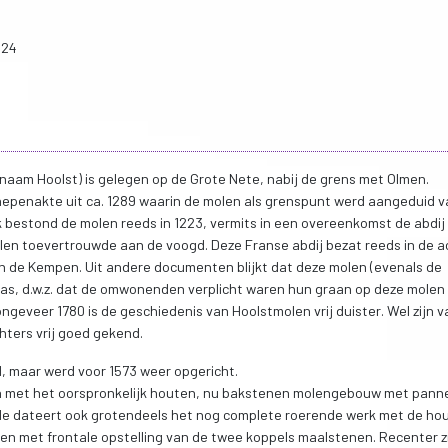
024
aam Hoolst) is gelegen op de Grote Nete, nabij de grens met Olmen.
chepenakte uit ca. 1289 waarin de molen als grenspunt werd aangeduid v
jk bestond de molen reeds in 1223, vermits in een overeenkomst de abdij
len toevertrouwde aan de voogd. Deze Franse abdij bezat reeds in de a
 de Kempen. Uit andere documenten blijkt dat deze molen (evenals de
s, d.w.z. dat de omwonenden verplicht waren hun graan op deze molen
geveer 1780 is de geschiedenis van Hoolstmolen vrij duister. Wel zijn v
ters vrij goed gekend.
d, maar werd voor 1573 weer opgericht.
n met het oorspronkelijk houten, nu bakstenen molengebouw met pan
iode dateert ook grotendeels het nog complete roerende werk met de ho
en met frontale opstelling van de twee koppels maalstenen. Recenter z