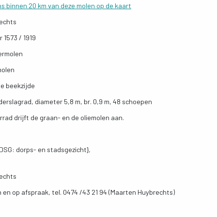
ns binnen 20 km van deze molen op de kaart
echts
r 1573 / 1919
ermolen
molen
e beekzijde
derslagrad, diameter 5,8 m, br. 0,9 m, 48 schoepen
rad drijft de graan- en de oliemolen aan.
SG: dorps- en stadsgezicht},
echts
en op afspraak, tel. 0474 /43 21 94 (Maarten Huybrechts)