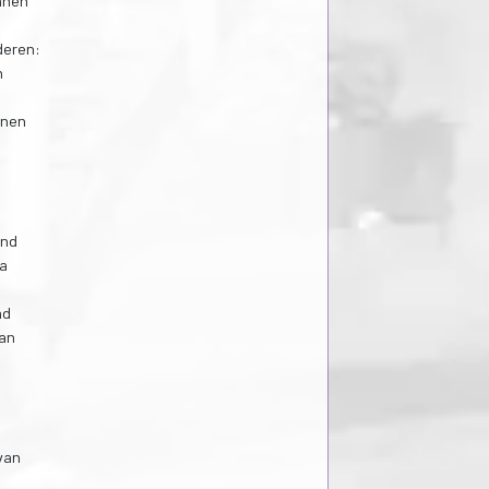
nnen
deren:
n
nnen
and
ia
nd
van
van