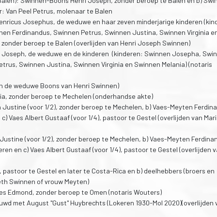
Balen): Swinnen-Boons Henri Joseph, zonder beroep te Balen en b) Swi
: Van Peel Petrus, molenaar te Balen
Henricus Josephus, de weduwe en haar zeven minderjarige kinderen (kin
en Ferdinandus, Swinnen Petrus, Swinnen Justina, Swinnen Virginia e
 zonder beroep te Balen (overlijden van Henri Joseph Swinnen)
ri Joseph, de weduwe en de kinderen (kinderen: Swinnen Josepha, Swi
trus, Swinnen Justina, Swinnen Virginia en Swinnen Melania) (notaris
 van de weduwe Boons van Henri Swinnen)
nia, zonder beroep te Mechelen (onderhandse akte)
th Justine (voor 1/2), zonder beroep te Mechelen, b) Vaes-Meyten Ferdin
c) Vaes Albert Gustaaf (voor 1/4), pastoor te Gestel (overlijden van Mar
th Justine (voor 1/2), zonder beroep te Mechelen, b) Vaes-Meyten Ferdina
en en c) Vaes Albert Gustaaf (voor 1/4), pastoor te Gestel (overlijden 
aaf, pastoor te Gestel en later te Costa-Rica en b) deelhebbers (broers en
abeth Swinnen of vrouw Meyten)
illes Edmond, zonder beroep te Omen (notaris Wouters)
gehuwd met August "Gust" Huybrechts (Lokeren 1930-Mol 2020)(overlijden 