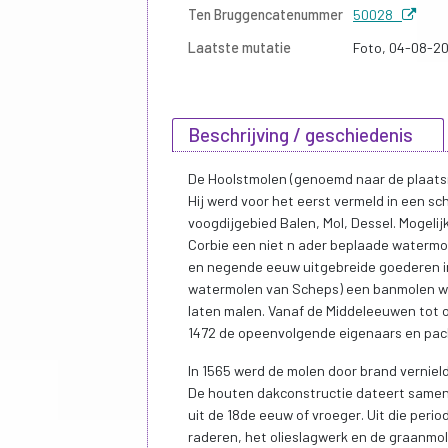
Ten Bruggencatenummer
50028
Laatste mutatie
Foto, 04-08-2
Beschrijving / geschiedenis
De Hoolstmolen (genoemd naar de plaatsn
Hij werd voor het eerst vermeld in een s
voogdijgebied Balen, Mol, Dessel. Mogeli
Corbie een niet n ader beplaade watermo
en negende eeuw uitgebreide goederen in
watermolen van Scheps) een banmolen wa
laten malen. Vanaf de Middeleeuwen tot on
1472 de opeenvolgende eigenaars en pach
In 1565 werd de molen door brand verniel
De houten dakconstructie dateert same
uit de 18de eeuw of vroeger. Uit die per
raderen, het olieslagwerk en de graanmol