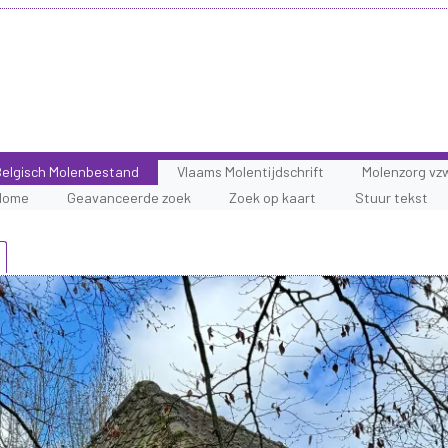
elgisch Molenbestand
Vlaams Molentijdschrift
Molenzorg vz
Home
Geavanceerde zoek
Zoek op kaart
Stuur tekst