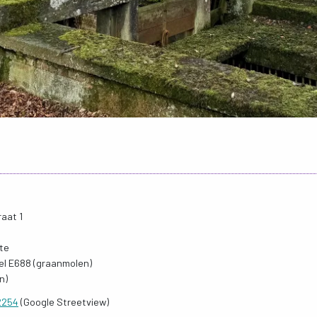
aat 1
te
el E688 (graanmolen)
n)
52254
(Google Streetview)