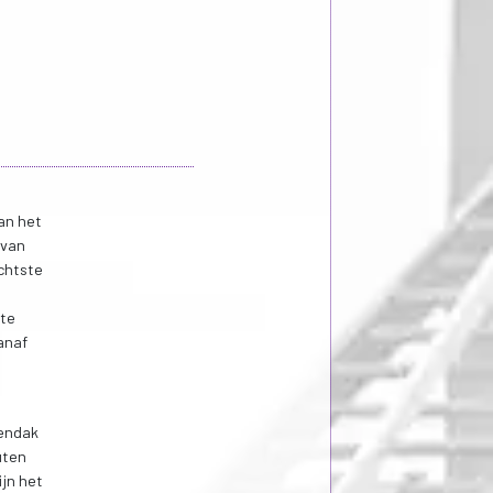
an het
 van
chtste
 te
anaf
nendak
uten
ijn het