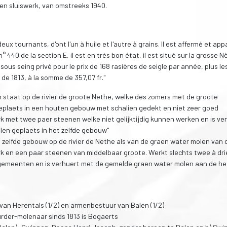
nen sluiswerk, van omstreeks 1940.
eux tournants, d'ont l'un à huile et l'autre à grains. Il est affermé et app
° 440 de la section E, il est en très bon état, il est situé sur la grosse N
sous seing privé pour le prix de 168 rasières de seigle par année, plus le
e de 1813, à la somme de 357,07 fr."
n staat op de rivier de groote Nethe, welke des zomers met de groote
geplaets in een houten gebouw met schalien gedekt en niet zeer goed
 met twee paer steenen welke niet gelijktijdig kunnen werken en is ve
len geplaets in het zelfde gebouw"
et zelfde gebouw op de rivier de Nethe als van de graen water molen van 
rk en een paar steenen van middelbaar groote. Werkt slechts twee à dri
gemeenten en is verhuert met de gemelde graen water molen aan de he
 van Herentals (1/2) en armenbestuur van Balen (1/2)
urder-molenaar sinds 1813 is Bogaerts