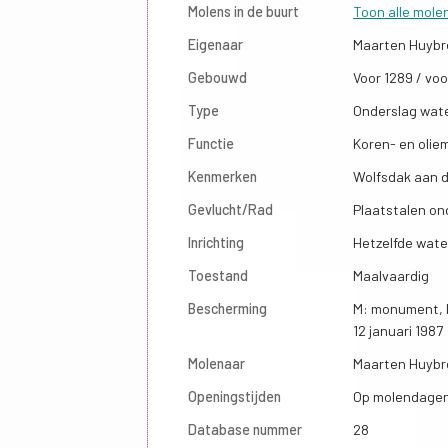
Molens in de buurt
Toon alle mole
Eigenaar
Maarten Huybr
Gebouwd
Voor 1289 / voo
Type
Onderslag wat
Functie
Koren- en olie
Kenmerken
Wolfsdak aan d
Gevlucht/Rad
Plaatstalen on
Inrichting
Hetzelfde water
Toestand
Maalvaardig
Bescherming
M: monument, D
12 januari 1987
Molenaar
Maarten Huybr
Openingstijden
Op molendagen 
Database nummer
28