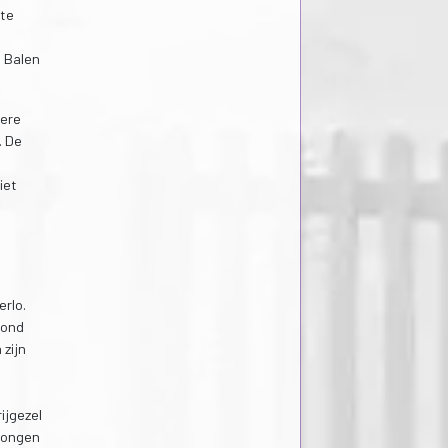
 te
, Balen
dere
. De
iet
erlo.
rond
 zijn
ijgezel
dwongen