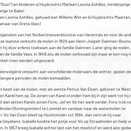
("Gust") en kinderen a) Huybrechts Marleen Leonia Achilles, minderjarige
rige te Balen
leen Leonia Achilles, gehuwd met Willems Wim en b) Huybrechts Maarten
wnaar van Greta Vaes)
t eigendom van het Norbertinessenklooster van Herentals en voor de an
eze laatste verkocht de molen in 1829 aan Henri Jospeh Swinnen-Boons
ot hij door erfenis toekwam aan de familie Swinnen. Later ging de molen,
van de familie Vaes. In 1848 zou de molen verbouwd zijn maar er kon nog n
erken toen werden uitgevoerd.
eenvolgend verpacht aan verschillende molenaars die echter, gezien de
 langere perioden de molen bemaalden.
et bezit van de molen, met als eerste Petrus Van Elsen, geboren te West
zoon Karel hem op. De zonen van Karel stonden hem bij in zijn werk tot hij 
dan zetten Karels zonen Fons, Jef en Vic het werk verder. Fons trok na
ndmolen (Koningsmolen) te Lommel en vandaar naar de watermolen te
. Vic Van Elsen bleef op Hoolstmolen tot 1994, dan vertrok hij naar
 Geyskens. Isabelle kookte het potje voor Vic op Straalmolen en hielp vr
n. In 1957 kreeg Isabelle echter last van het meelstof en werd alzo ge