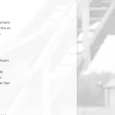
artient
èthe et
s
rhuert
de
e
er Van