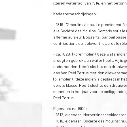
ijzeren waterrad, van 1914, en het beton
Kadasterbeschrijvingen:
- 1816: "2 moulins à eau. Le premier est à d
à la Société des Moulins. Compris sous le n
affermé au sieur Bogaerts, par bail passé 
contributions qui s'élèvent, d'après le rôl
- ca. 1829: (korenmolen) "deze watermole
droogten gebrek aan water heeft. Hij is 
onderhouden. Heeft slechts een draaiwerk
aan Van Peel Petrus met den oliewatermo
(oliemolen): "deze molen is geplaets in h
eerste klasse. Heeft slechts een draaiwe
maanden in het jaar voor de omliggende 
Peel Petrus.
Eigenaars na 1800:
- 1812, eigenaar: Norbertinessenklooster
- 1816, eigenaar: Société des Moulins; hu