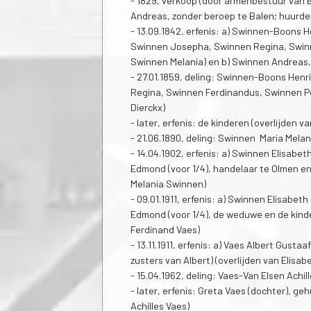
- 1829, verkoop (door armenbestuur van 
Andreas, zonder beroep te Balen; huurder
- 13.09.1842, erfenis: a) Swinnen-Boons 
Swinnen Josepha, Swinnen Regina, Swinn
Swinnen Melania) en b) Swinnen Andreas,
- 27.01.1859, deling: Swinnen-Boons Hen
Regina, Swinnen Ferdinandus, Swinnen Pe
Dierckx)
- later, erfenis: de kinderen (overlijden
- 21.06.1890, deling: Swinnen Maria Mela
- 14.04.1902, erfenis: a) Swinnen Elisabe
Edmond (voor 1/4), handelaar te Olmen en 
Melania Swinnen)
- 09.01.1911, erfenis: a) Swinnen Elisabe
Edmond (voor 1/4), de weduwe en de kinder
Ferdinand Vaes)
- 13.11.1911, erfenis: a) Vaes Albert Gust
zusters van Albert) (overlijden van Elis
- 15.04.1962, deling: Vaes-Van Elsen Ach
- later, erfenis: Greta Vaes (dochter), 
Achilles Vaes)