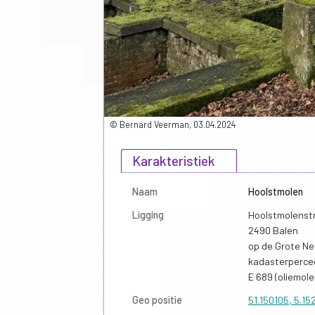
© Bernard Veerman, 03.04.2024
Karakteristiek
Naam
Hoolstmolen
Ligging
Hoolstmolenstr
2490 Balen
op de Grote Ne
kadasterperce
E 689 (oliemole
Geo positie
51.150105, 5.1