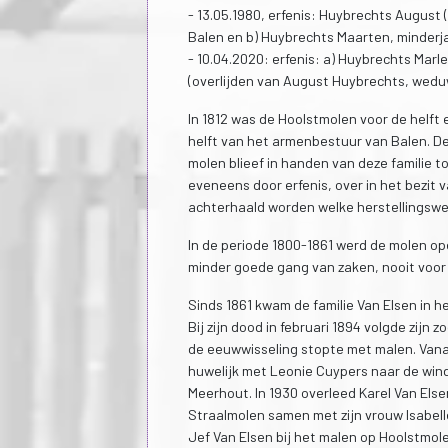
- 13.05.1980, erfenis: Huybrechts August 
Balen en b) Huybrechts Maarten, minderja
- 10.04.2020: erfenis: a) Huybrechts Mar
(overlijden van August Huybrechts, wedu
In 1812 was de Hoolstmolen voor de helf
helft van het armenbestuur van Balen. D
molen blieef in handen van deze familie t
eveneens door erfenis, over in het bezit 
achterhaald worden welke herstellingsw
In de periode 1800-1861 werd de molen op
minder goede gang van zaken, nooit voor
Sinds 1861 kwam de familie Van Elsen in h
Bij zijn dood in februari 1894 volgde zijn 
de eeuwwisseling stopte met malen. Vanaf 
huwelijk met Leonie Cuypers naar de wi
Meerhout. In 1930 overleed Karel Van Elsen
Straalmolen samen met zijn vrouw Isabelle
Jef Van Elsen bij het malen op Hoolstmole