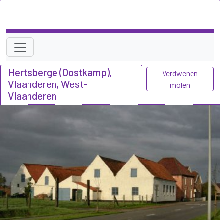
Hertsberge (Oostkamp),
Verdwenen
Vlaanderen, West-
molen
Vlaanderen