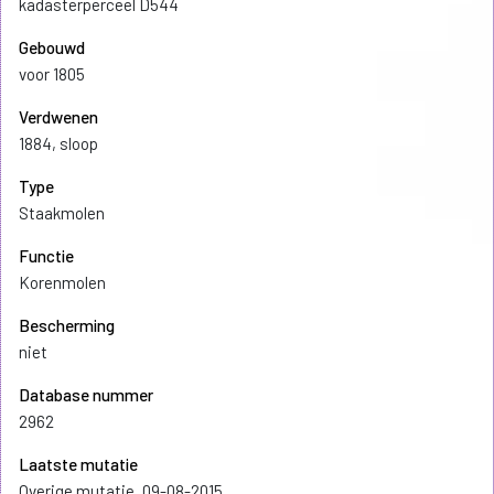
kadasterperceel D544
Gebouwd
voor 1805
Verdwenen
1884, sloop
Type
Staakmolen
Functie
Korenmolen
Bescherming
niet
Database nummer
2962
Laatste mutatie
Overige mutatie, 09-08-2015