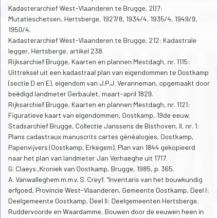
Kadasterarchief West-Vlaanderen te Brugge, 207:
Mutatieschetsen, Hertsberge, 1927/8, 1934/4, 1935/4, 1949/9,
1950/4.
Kadasterarchief West-Vlaanderen te Brugge, 212: Kadastrale
legger, Hertsberge, artikel 238.
Rijksarchief Brugge, Kaarten en plannen Mestdagh, nr. 1115:
Uittreksel uit een kadastraal plan van eigendommen te Oostkamp
(sectie D en E), eigendom van J.P.J. Veranneman, opgemaakt door
beëdigd landmeter Gerbaulet, maart-april 1829.
Rijksarchief Brugge, Kaarten en plannen Mestdagh, nr. 1121:
Figuratieve kaart van eigendommen, Oostkamp, 19de eeuw.
Stadsarchief Brugge, Collectie Janssens de Bisthoven, II, nr. 1:
Plans cadastraux manuscrits cartes généalogies, Oostkamp,
Papenvijvers (Oostkamp, Erkegem), Plan van 1844 gekopieerd
naar het plan van landmeter Jan Verhaeghe uit 1717.
G. Claeys.,Kroniek van Oostkamp, Brugge, 1985, p. 365.
A.
Vanwalleghem m.m.v. S. Creyf, "Inventaris van het bouwkundig
erfgoed, Provincie West-Vlaanderen, Gemeente Oostkamp, Deel I:
Deelgemeente Oostkamp, Deel II: Deelgemeenten Hertsberge,
Ruddervoorde en Waardamme, Bouwen door de eeuwen heen in