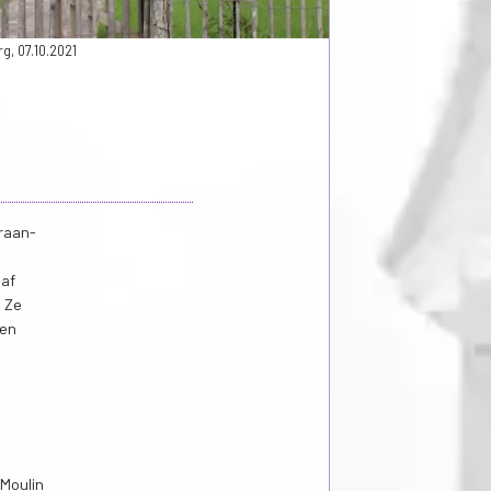
g, 07.10.2021
graan-
aaf
. Ze
len
 Moulin