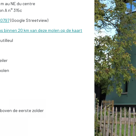
 m au NE du centre
on A n° 315c
40797
(Google Streetview)
ns binnen 20 km van deze molen op de kaart
tilleul
iler
molen
boven de eerste zolder