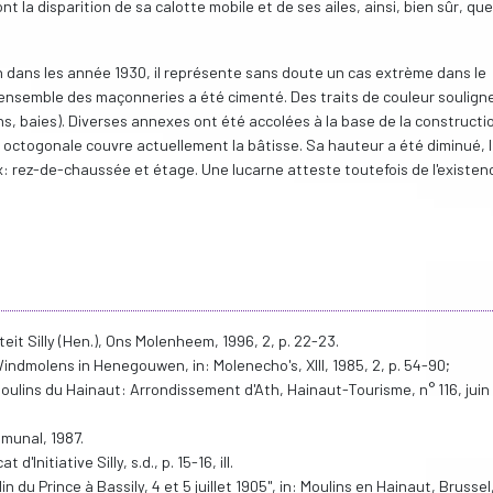
t la disparition de sa calotte mobile et de ses ailes, ainsi, bien sûr, qu
ans les année 1930, il représente sans doute un cas extrème dans le
'ensemble des maçonneries a été cimenté. Des traits de couleur souligne
ns, baies). Diverses annexes ont été accolées à la base de la constructi
 octogonale couvre actuellement la bâtisse. Sa hauteur a été diminué, 
: rez-de-chaussée et étage. Une lucarne atteste toutefois de l'existen
t Silly (Hen.), Ons Molenheem, 1996, 2, p. 22-23.
Windmolens in Henegouwen, in: Molenecho's, XIII, 1985, 2, p. 54-90;
lins du Hainaut: Arrondissement d'Ath, Hainaut-Tourisme, n° 116, juin
munal, 1987.
d'Initiative Silly, s.d., p. 15-16, ill.
n du Prince à Bassily, 4 et 5 juillet 1905", in: Moulins en Hainaut, Brussel