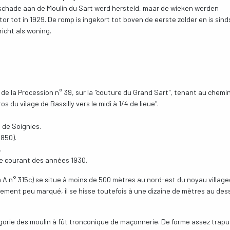
e schade aan de Moulin du Sart werd hersteld, maar de wieken werden
or tot in 1929. De romp is ingekort tot boven de eerste zolder en is sind
icht als woning.
 de la Procession n° 39, sur la "couture du Grand Sart", tenant au chemi
s du vilage de Bassilly vers le midi à 1/4 de lieue".
 de Soignies.
1850).
.
le courant des années 1930.
n A n° 315c) se situe à moins de 500 mètres au nord-est du noyau village
alement peu marqué, il se hisse toutefois à une dizaine de mètres au des
égorie des moulin à fût tronconique de maçonnerie. De forme assez trapue,