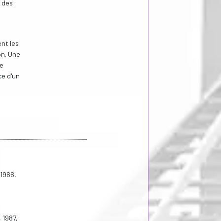
e des
nt les
on. Une
le
ce d'un
 1966,
, 1987,