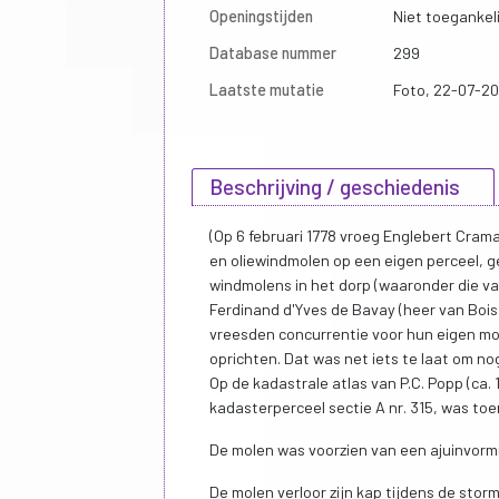
Openingstijden
Niet toegankeli
Database nummer
299
Laatste mutatie
Foto, 22-07-2
Beschrijving / geschiedenis
(Op 6 februari 1778 vroeg Englebert Crama
en oliewindmolen op een eigen perceel, 
windmolens in het dorp (waaronder die v
Ferdinand d'Yves de Bavay (heer van Boi
vreesden concurrentie voor hun eigen mo
oprichten. Dat was net iets te laat om nog
Op de kadastrale atlas van P.C. Popp (ca.
kadasterperceel sectie A nr. 315, was toe
De molen was voorzien van een ajuinvormi
De molen verloor zijn kap tijdens de storm