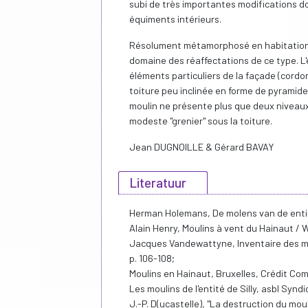
subi de très importantes modifications don
équiments intérieurs.
Résolument métamorphosé en habitation d
domaine des réaffectations de ce type. L
éléments particuliers de la façade (cordo
toiture peu inclinée en forme de pyramide
moulin ne présente plus que deux niveaux
modeste "grenier" sous la toiture.
Jean DUGNOILLE & Gérard BAVAY
Literatuur
Herman Holemans, De molens van de entitei
Alain Henry, Moulins à vent du Hainaut / 
Jacques Vandewattyne, Inventaire des mou
p. 106-108;
Moulins en Hainaut, Bruxelles, Crédit Com
Les moulins de l'entité de Silly, asbl Syndicat 
J.-P. D(ucastelle), "La destruction du mouli