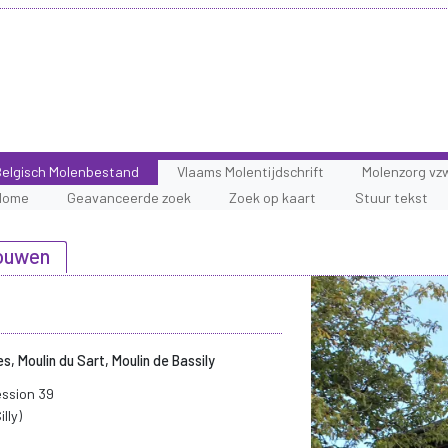
elgisch Molenbestand
Vlaams Molentijdschrift
Molenzorg vz
Home
Geavanceerde zoek
Zoek op kaart
Stuur tekst
gouwen
es, Moulin du Sart, Moulin de Bassily
ession 39
lly)