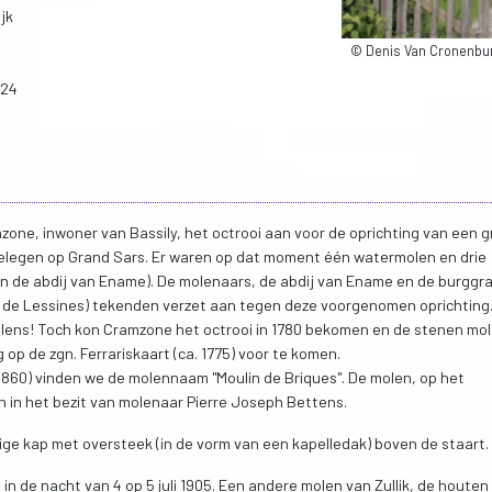
jk
© Denis Van Cronenbur
024
zone, inwoner van Bassily, het octrooi aan voor de oprichting van een 
gelegen op Grand Sars. Er waren op dat moment één watermolen en drie
an de abdij van Ename). De molenaars, de abdij van Ename en de burggr
s de Lessines) tekenden verzet aan tegen deze voorgenomen oprichting
lens! Toch kon Cramzone het octrooi in 1780 bekomen en de stenen mo
 op de zgn. Ferrariskaart (ca. 1775) voor te komen.
 1860) vinden we de molennaam "Moulin de Briques". De molen, op het
n in het bezit van molenaar Pierre Joseph Bettens.
ge kap met oversteek (in de vorm van een kapelledak) boven de staart.
 in de nacht van 4 op 5 juli 1905. Een andere molen van Zullik, de houten