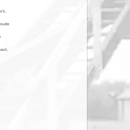
o's,
 oude
e
naut,