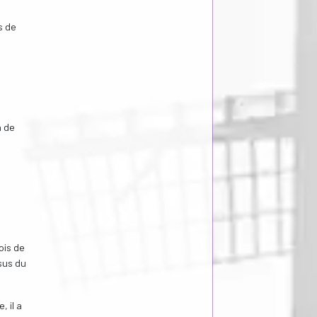
s de
n de
ois de
sus du
 il a