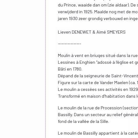
du Prince, waaide dan om (zie aldaar). D
verwijderd in 1925. Maalde nog met de mot
jaren 1930 zeer grondig verbouwd en inger
Lieven DENEWET & Aimé SMEYERS
---------------
Moulin à vent en briuqes situé dans la rue
Lessines à Enghien "adossé à l'église et gro
Bâti en 1780.
Dépand de la seigneurie de Saint-Vincent
Figure sur la carte de Vander Maelen (ca. 
Le moulin a cessées ses activités en 1929
Transformé en maison d'habitation dans 
Le moulin de la rue de Procession (sectio
Bassilly. Dans un secteur au relief génér
fond de la vallée de la Sille.
Le moulin de Bassilly appartient à la cat