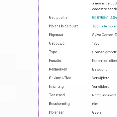
à moins de 500
cadastre secti
Geo positie
50.675941, 3.9
Molens in de buurt
Toon alle mole
Eigenaar
Sylva Carton-Du
Gebouwd
1780
Type
Stenen grondze
Functie
Koren- en olie
Kenmerken
Bewoond
Gevlucht/Rad
Verwijderd
Inrichting
Verwijderd
Toestand
Romp ingekort 
Bescherming
niet
Molenaar
Geen