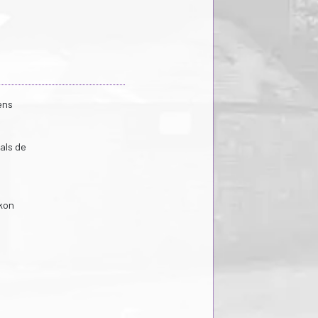
ens
als de
 kon