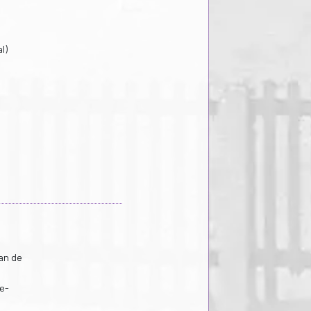
l)
van de
e-