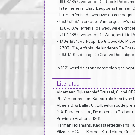
- 16.06.1843, verkoop: De Roock Peter, m
- later, erfenis: Eliat-Leuppens Henri en
- later, erfenis: de weduwe en compagnie
- 05.05.1863, verkoop: Vandergoten-Vand
- 13.04.1874, erfenis: de weduwe en kinde
- 21.04.1882, verkoop: De Wijngaert-De 
- 17.04.1884, verkoop: De Graeve-De Proo
- 27.03.1914, erfenis: de kinderen De Grae
- 09.01.1919, deling: De Graeve Dominiqu
In 1921 werd de standaardmolen gesloopt
Literatuur
Algemeen Rijksarchief Brussel, Cliché CP7
Ph. Vandermaelen, Kadastrale kaart van D
Abeels G. & Ballet G., Dilbeek in oude pr
M.A. Duwaerts e.a., De molens in Brabant
Provincie Brabant, 1961.
Herman Holemans, Kadastergegevens: 183
Vilvoorde (A-L), Kinrooi, Studiekring Ons