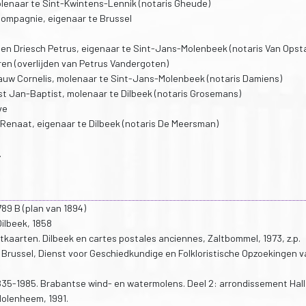
olenaar te Sint-Kwintens-Lennik (notaris Gheude)
 Compagnie, eigenaar te Brussel
en Driesch Petrus, eigenaar te Sint-Jans-Molenbeek (notaris Van Opsta
ren (overlijden van Petrus Vandergoten)
Pauw Cornelis, molenaar te Sint-Jans-Molenbeek (notaris Damiens)
st Jan-Baptist, molenaar te Dilbeek (notaris Grosemans)
ve
e Renaat, eigenaar te Dilbeek (notaris De Meersman)
.
89 B (plan van 1894)
ilbeek, 1858
entkaarten. Dilbeek en cartes postales anciennes, Zaltbommel, 1973, z.p.
, Brussel, Dienst voor Geschiedkundige en Folkloristische Opzoekingen 
5-1985. Brabantse wind- en watermolens. Deel 2: arrondissement Hall
 Molenheem, 1991.