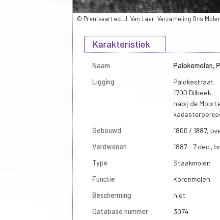
© Prentkaart ed. J. Van Laer. Verzameling Ons Mol
Karakteristiek
Naam
Palokemolen, P
Ligging
Palokestraat
1700 Dilbeek
nabij de Moort
kadasterperce
Gebouwd
1800 / 1887, ov
Verdwenen
1887 - 7 dec., b
Type
Staakmolen
Functie
Korenmolen
Bescherming
niet
Database nummer
3074