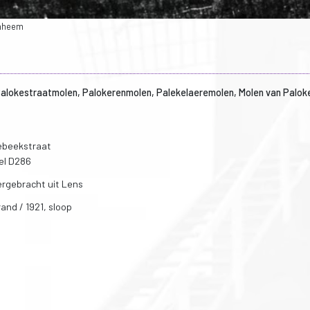
enheem
alokestraatmolen, Palokerenmolen, Palekelaeremolen, Molen van Palok
ebeekstraat
el D286
ergebracht uit Lens
rand / 1921, sloop