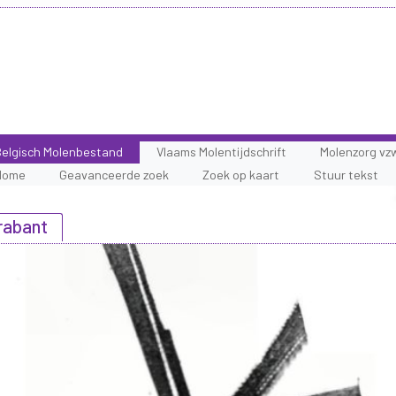
elgisch Molenbestand
Vlaams Molentijdschrift
Molenzorg vz
Home
Geavanceerde zoek
Zoek op kaart
Stuur tekst
rabant