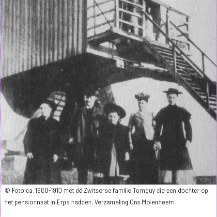
© Foto ca. 1900-1910 met de Zwitserse familie Tornguy die een dochter op
het pensionnaat in Erps hadden. Verzameling Ons Molenheem