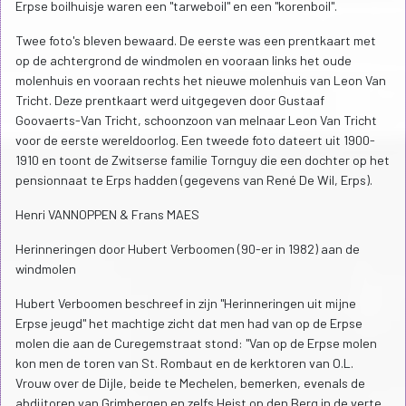
Erpse boilhuisje waren een "tarweboil" en een "korenboil".
Twee foto's bleven bewaard. De eerste was een prentkaart met
op de achtergrond de windmolen en vooraan links het oude
molenhuis en vooraan rechts het nieuwe molenhuis van Leon Van
Tricht. Deze prentkaart werd uitgegeven door Gustaaf
Goovaerts-Van Tricht, schoonzoon van melnaar Leon Van Tricht
voor de eerste wereldoorlog. Een tweede foto dateert uit 1900-
1910 en toont de Zwitserse familie Tornguy die een dochter op het
pensionnaat te Erps hadden (gegevens van René De Wil, Erps).
Henri VANNOPPEN & Frans MAES
Herinneringen door Hubert Verboomen (90-er in 1982) aan de
windmolen
Hubert Verboomen beschreef in zijn "Herinneringen uit mijne
Erpse jeugd" het machtige zicht dat men had van op de Erpse
molen die aan de Curegemstraat stond: "Van op de Erpse molen
kon men de toren van St. Rombaut en de kerktoren van O.L.
Vrouw over de Dijle, beide te Mechelen, bemerken, evenals de
abdijtoren van Grimbergen en zelfs Heist op den Berg in de verte.