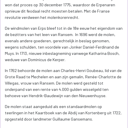
won dat proces op 30 december 1775, waardoor de Erpenaren
opnieuw dit feodaal recht moesten betalen. Met de Franse
revolutie verdween het molenkorenrecht.
De windmolen van Erps bleef tot in de 18e eeuw het eigendom van
de bezitters van het leen van Ransem. In 1696 werd de molen,
evenals andere goederen, ge­rechtelijk in beslag genomen,
wegens schulden, ten voordele van Jonker Daniel-Ferdinand de
Muys. In 1713, nieuwe inbe­slagneming vanwege Katharina Bosch,
weduwe van Dominicus de Kerper.
In 1762 behoorde de molen aan Charles-Henri Goubeau, lid van de
Grote Raad te Mechelen en aan zijn gemalin, Renée-Charlotte de
Villegas, vrouw van Ransem. De molen werd gesteld tot
onderpand van een rente van 4.000 gulden wisselgeld ten
behoeve van Hendrik-Baudewijn van den Nieuwenhuyse.
De molen staat aangeduid als een standaardmolen op
teerlingen in het Kaartboek van de Abdij van Kortenberg uit 1722,
opgesteld door landmeter Guillaume Gansemans.