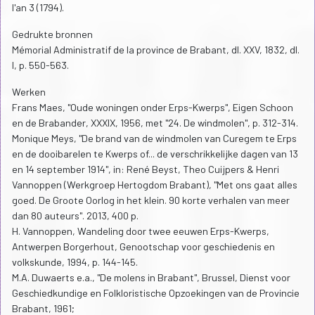
l'an 3 (1794).
Gedrukte bronnen
Mémorial Administratif de la province de Brabant, dl. XXV, 1832, dl.
I, p. 550-563.
Werken
Frans Maes, "Oude woningen onder Erps-Kwerps", Eigen Schoon
en de Brabander, XXXIX, 1956, met "24. De windmolen", p. 312-314.
Monique Meys, "De brand van de windmolen van Curegem te Erps
en de dooibarelen te Kwerps of... de verschrikkelijke dagen van 13
en 14 september 1914", in: René Beyst, Theo Cuijpers & Henri
Vannoppen (Werkgroep Hertogdom Brabant), "Met ons gaat alles
goed. De Groote Oorlog in het klein. 90 korte verhalen van meer
dan 80 auteurs". 2013, 400 p.
H. Vannoppen, Wandeling door twee eeuwen Erps-Kwerps,
Antwerpen Borgerhout, Genootschap voor geschiedenis en
volkskunde, 1994, p. 144-145.
M.A. Duwaerts e.a., "De molens in Brabant", Brussel, Dienst voor
Geschiedkundige en Folkloristische Opzoekingen van de Provincie
Brabant, 1961;