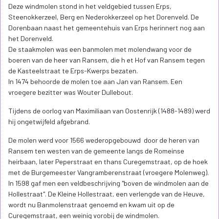
Deze windmolen stond in het veldgebied tussen Erps,
Steenokkerzeel, Berg en Nederokkerzeel op het Dorenveld. De
Dorenbaan naast het gemeentehuis van Erps herinnert nog aan
het Dorenveld.
De staakmolen was een banmolen met molendwang voor de
boeren van de heer van Ransem, die h et Hof van Ransem tegen
de Kasteelstraat te Erps-Kwerps bezaten.
In 1474 behoorde de molen toe aan Jan van Ransem. Een
vroegere bezitter was Wouter Dullebout.
Tijdens de oorlog van Maximiliaan van Oostenrijk (1488-1489) werd
hij ongetwijfeld afgebrand.
De molen werd voor 1566 wederopgebouwd door de heren van
Ransem ten westen van de gemeente langs de Romeinse
heirbaan, later Peperstraat en thans Curegemstraat, op de hoek
met de Burgemeester Vangramberenstraat (vroegere Molenweg).
In 1598 gaf men een veldbeschrijving "boven de windmolen aan de
Hollestraat". De Kleine Hollestraat, een verlengde van de Heuve,
wordt nu Banmolenstraat genoemd en kwam uit op de
Curegemstraat, een weinig vorobij de windmolen.