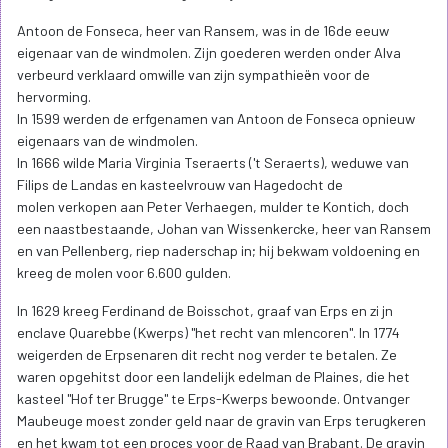
Antoon de Fonseca, heer van Ransem, was in de 16de eeuw
eigenaar van de windmolen. Zijn goederen werden onder Alva
verbeurd verklaard omwille van zijn sympathieën voor de
hervorming.
In 1599 werden de erfgenamen van Antoon de Fonseca opnieuw
eigenaars van de windmolen.
In 1666 wilde Maria Virginia Tseraerts ('t Seraerts), weduwe van
Filips de Landas en kasteelvrouw van Hagedocht de
molen verkopen aan Peter Verhaegen, mulder te Kontich, doch
een naastbestaande, Johan van Wissenkercke, heer van Ransem
en van Pellenberg, riep nader­schap in; hij bekwam voldoening en
kreeg de molen voor 6.600 gulden.
In 1629 kreeg Ferdinand de Boisschot, graaf van Erps en zi jn
enclave Quarebbe (Kwerps) "het recht van mlencoren". In 1774
weigerden de Erpsenaren dit recht nog verder te betalen. Ze
waren opgehitst door een landelijk edelman de Plaines, die het
kasteel "Hof ter Brugge" te Erps-Kwerps bewoonde. Ontvanger
Maubeuge moest zonder geld naar de gravin van Erps terugkeren
en het kwam tot een proces voor de Raad van Brabant. De gravin