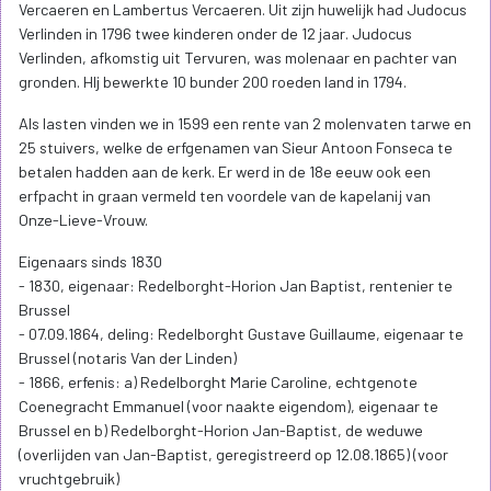
Vercaeren en Lambertus Vercaeren. Uit zijn huwelijk had Judocus
Verlinden in 1796 twee kinderen onder de 12 jaar. Judocus
Verlinden, afkomstig uit Tervuren, was molenaar en pachter van
gronden. HIj bewerkte 10 bunder 200 roeden land in 1794.
Als lasten vinden we in 1599 een rente van 2 molenvaten tarwe en
25 stuivers, welke de erfgenamen van Sieur Antoon Fonseca te
betalen hadden aan de kerk. Er werd in de 18e eeuw ook een
erfpacht in graan vermeld ten voordele van de kapelanij van
Onze-Lieve-Vrouw.
Eigenaars sinds 1830
- 1830, eigenaar: Redelborght-Horion Jan Baptist, rentenier te
Brussel
- 07.09.1864, deling: Redelborght Gustave Guillaume, eigenaar te
Brussel (notaris Van der Linden)
- 1866, erfenis: a) Redelborght Marie Caroline, echtgenote
Coenegracht Emmanuel (voor naakte eigendom), eigenaar te
Brussel en b) Redelborght-Horion Jan-Baptist, de weduwe
(overlijden van Jan-Baptist, geregistreerd op 12.08.1865) (voor
vruchtgebruik)