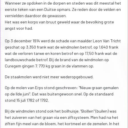
Wanneer ze opdoken in de dorpen en steden was dit meestal het
eerste teken van een Duitse opmars. Ze reden door de velden en
vernielden daardoor de gewassen.
Het was een korps van bruut geweld waar de bevolking grote
angst voor had.
Op 3 december 1914 werd de schade van maalder Leon Van Tricht
geschat op 3.350 frank wat de windmolen betrof, op 1.640 frank
wat de verloren tarwe en koren betrof en op 17,50 frank wat de
landbouwschade betrof. Bij de brand van de windmolen op
Curegem gingen 7. 770 kg graan in de vlammen op.
De staakmolen werd niet meer wederopgebouwd.
Op de molen van Erps stond geschreven: "Nieuw graan gemalen
op de IIde juni". Dat was buitengewoon snel. Op de standaard
stond 15 juli 1782 of 1792.
Bij de windmolen stond ook het boilhuisje. "Boillen" (builen) was
het zuiveren van het graan via een ziftsysteem. Men had na het
ziften fijn meel van de bloem, het kortmeel en de zemelen. In het