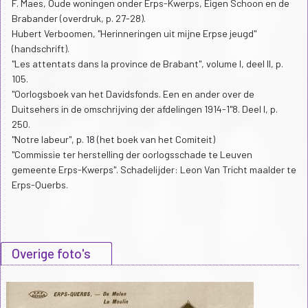
F. Maes, Oude woningen onder Erps-Kwerps, Eigen Schoon en de
Brabander (overdruk, p. 27-28).
Hubert Verboomen, "Herinneringen uit mijne Erpse jeugd"
(handschrift).
"Les attentats dans la province de Brabant", volume I, deel ll, p.
105.
"Oorlogsboek van het Davidsfonds. Een en ander over de
Duitsehers in de omschrijving der afdelingen 1914-1"8. Deel I, p.
250.
"Notre labeur", p. 18 (het boek van het Comiteit)
"Commissie ter herstelling der oorlogsschade te Leuven
gemeente Erps-Kwerps". Schadelijder: Leon Van Tricht maalder te
Erps-Querbs.
Overige foto's