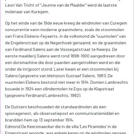
Leon Van Tricht of "Jeunne van de Maalder" werd de laatste
molenaar van Kuregem.
Op het einde van de 19de eeuw kreeg de windmolen van Curegem
concurrentie vann moderne graanmolens, zoals de stoommolen
van Frans Elskens-Feyaerts, in de volksmond de "vuurmolen" van
de Engelenstraat op de Negenhoek genaamd, en de graanmolen
van Ferdinand Salens aan de Visssegatstraat te Kwerps. De
eerste maalderij Salens werd rond 1898-1900 aangedreven door
een dorsmachine die door paarden aangetrokken werd en die
onder de inrijpoort stond. Later kwam er een stoommolen bij
Salens (gegevens van kleinzoon Gustaaf Salens, 1981). De
vuurmolen Elskens bestond niet meer in 1914. Domien Lambrechts
bouwde in 1924 een cilindermolen te Erps op de Klapstraat
(gegevens Ferdinand Lambrechts, 1982).
De Duitsers beschouwden de standaardmolen als een
spionagenest, als observatiepost en communicatiemiddel en
brandden hem op 13 september 1914.
Edmond De Keersmaecker die in de villa 'Les Piramides' in de
Engerstraat woonde, was enkele keren op de windmolen gegaan