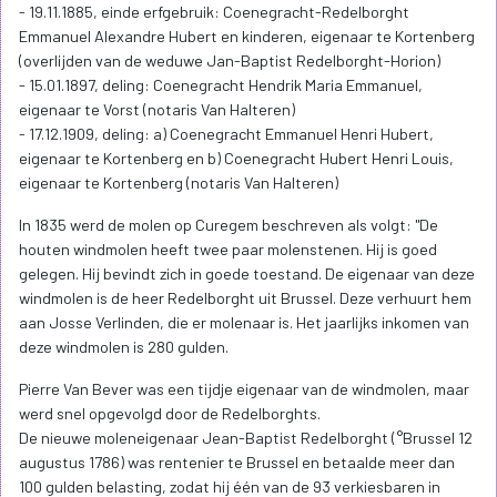
- 19.11.1885, einde erfgebruik: Coenegracht-Redelborght
Emmanuel Alexandre Hubert en kinderen, eigenaar te Kortenberg
(overlijden van de weduwe Jan-Baptist Redelborght-Horion)
- 15.01.1897, deling: Coenegracht Hendrik Maria Emmanuel,
eigenaar te Vorst (notaris Van Halteren)
- 17.12.1909, deling: a) Coenegracht Emmanuel Henri Hubert,
eigenaar te Kortenberg en b) Coenegracht Hubert Henri Louis,
eigenaar te Kortenberg (notaris Van Halteren)
In 1835 werd de molen op Curegem beschreven als volgt: "De
houten windmolen heeft twee paar molenstenen. Hij is goed
gelegen. Hij bevindt zich in goede toestand. De eigenaar van deze
windmolen is de heer Redelborght uit Brussel. Deze verhuurt hem
aan Josse Verlinden, die er molenaar is. Het jaarlijks inkomen van
deze windmolen is 280 gulden.
Pierre Van Bever was een tijdje eigenaar van de windmolen, maar
werd snel opgevolgd door de Redelborghts.
De nieuwe moleneigenaar Jean-Baptist Redelborght (°Brussel 12
augustus 1786) was rentenier te Brussel en betaalde meer dan
100 gulden belasting, zodat hij één van de 93 verkiesbaren in