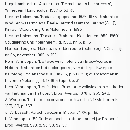
Hugo Lambrechts-Augustijns, "De molenaars Lambrechts",
Wijnegem, Homunculus, 1997, p. 36-38.
Herman Holemans, "Kadastergegevens: 1835-1985. Brabantse
wind- en watermolens. Deel 4: arrondissement Leuven (A-L)",
Kinrooi, Studiekring 'Ons Molenheem', 1993.
Herman Holemans, "Provincie Brabant - Maalderijen 1950-1960",
Studiekring Ons Molenheem, jg. 1990, nr. 3, p. 16.
Marleen Teugels, "Molenaars redden oude technologie", Onze Tijd,
nr. 94, november 1995, p. 154.
Henri Vannoppen, "De twee windmolens van Erps-Kwerps in
Midden-Brabant en het molengedrag van de Erps-Kwerpse
bevolking", Molenecho's, X, 1982, 3, p. 213-219; overgenomen in:
Levende Molens, jg. 8, 1986, 4 (april), p. 31.
Henri Vannoppen, "Het Midden-Brabantse volksleven in het kader
van het jaar van het dorp", Erps-Kwerps, 1978, p. 239-240.
A. Wauters, "Histoire des environs de Bruxelles", 1855; herdruk
1971, 8B, p. 367.
J. Verbesselt, Parochiewezen in Brabant", XV, p. 116.
H. Vannoppen, "50 Oude ambachten uit het landelijke Brabant",
Erps-Kwerps, 979, p. 58-59, 92-97.