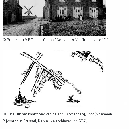
© Prentkaart V.P.F., uitg. Gustaaf Goovaerts-Van Tricht, voor 1914
© Detail uit het kaartboek van de abdij Kortenberg, 1722 (Algemeen
Rijksarchief Brussel, Kerkelijke archieven, nr. 6041)