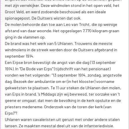
met zijn verrekijker. Deze windmolen stond in het open veld, het
Groot Veld, en werd zodoende beschouwd als een ideale
spionagepost. De Duitsers wisten dat ook.
De molen behoorde dan toe aan Leo van Tricht, die op weinige
afstand van daar woonde. Het opgeslagen 7.770 kilogram graan
ging in de vlammen op.
De brand was het werk van 5 Uhlanen. Trouwens de meeste
windmolens in de streek werden door de Duitsers afgebrand in
september 1914.
Een Erpse bron bevestigt de angst van die dag (13 september
1914). In "De Bode van Erps" (tijdschrift van het pensionaat)
vonden we het volgende: "13 september 1914, zondag, angstvolle
dag. Bezoek der ambulantie om er (in het klooster) voorname
gekwetsten te plaatsen. Te 11 uur steken de Uhlanen den molen,
van Erps in brand. 's Middags zijn wij bevreesd, ter oorzake van 't
geene er omgaat. dat men de bevolking in de kerk opsluite en de
priesters medeneme. Onderzoek van de toren der kerk (van
Erps)"?
Uhlanen waren cavaleristen uit gerust met onder andere stalen
lansen. Ze maakten meestal deel uit van de infanteriedivisie.