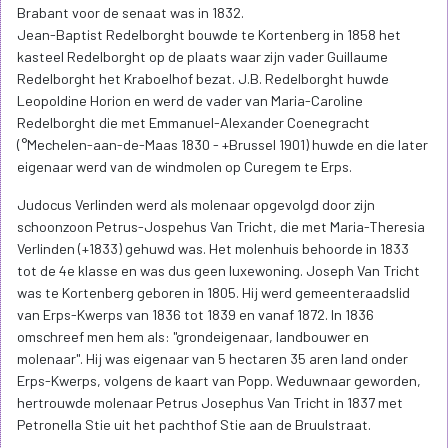
Brabant voor de senaat was in 1832.
Jean-Baptist Redelborght bouwde te Kortenberg in 1858 het
kasteel Redelborght op de plaats waar zijn vader Guillaume
Redelborght het Kraboelhof bezat. J.B. Redelborght huwde
Leopoldine Horion en werd de vader van Maria-Caroline
Redelborght die met Emmanuel-Alexander Coenegracht
(°Mechelen-aan-de-Maas 1830 - +Brussel 1901) huwde en die later
eigenaar werd van de windmolen op Curegem te Erps.
Judocus Verlinden werd als molenaar opgevolgd door zijn
schoonzoon Petrus-Jospehus Van Tricht, die met Maria-Theresia
Verlinden (+1833) gehuwd was. Het molenhuis behoorde in 1833
tot de 4e klasse en was dus geen luxewoning. Joseph Van Tricht
was te Kortenberg geboren in 1805. Hij werd gemeenteraadslid
van Erps-Kwerps van 1836 tot 1839 en vanaf 1872. In 1836
omschreef men hem als: "grondeigenaar, landbouwer en
molenaar". Hij was eigenaar van 5 hectaren 35 aren land onder
Erps-Kwerps, volgens de kaart van Popp. Weduwnaar geworden,
hertrouwde molenaar Petrus Josephus Van Tricht in 1837 met
Petronella Stie uit het pachthof Stie aan de Bruulstraat.