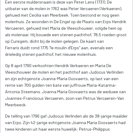
Een eerste muldersnaam is deze van Peter Lens (1731). De
uitbater van de molen in 1762 was Peter Vercaeren (Verkaeren),
gehuwd met Cecilia van Meerbeek. Toen bestond er nog geen
molenhuis. Ze woonden in De Engel op de Plaats van Erps Hendrik
Vercaeren, gehuwd met Maria de Vleeschouwer, volgde hem op
als molenaar. Hij bouwde een stenen pachthof, 78,5 roeden groot
op Curegem, dicht bij de molen gelegen. De kaart van
Ferraris duidt rond 1775 "le moulin d'Erps" aan, evenals een
drieledig stenen pachthof, het nieuwe molenhuis.
Op 8 april 1790 verkochten Hendrik Verkaeren en Maria De
Vleeschouwer de molen en het pachthof aan Judocus Verlinden
en zijn echtgenote Joanna-Maria Goovaerts, op last van een
rente van 700 gulden ten bate van juffrouw Maria-Katarina­
Antonia Steemans. Joanna Maria Goovaerts was de weduwe van
Joannes-Franciscus Vercaeren, zoon van Petrus Vercaeren-Van
Meerbeeck.
De telling van 1796 gaf Judocus Verlinden als de 38-jarige maalder
van Erps. Zijn 42-jarige echtgenote Joanna Maria Goovaerts had
twee kinderen uit haar eerste huwelijk: Petrus-Philippus