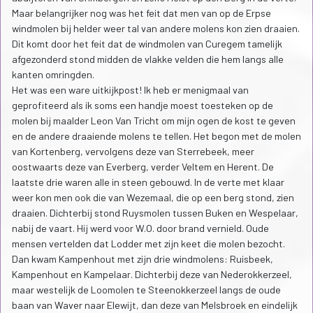
Maar belangrijker nog was het feit dat men van op de Erpse
windmolen bij helder weer tal van andere molens kon zien draaien.
Dit komt door het feit dat de windmolen van Curegem tamelijk
afgezonderd stond midden de vlakke velden die hem langs alle
kanten omringden.
Het was een ware uitkijkpost! Ik heb er menigmaal van
geprofiteerd als ik soms een handje moest toesteken op de
molen bij maalder Leon Van Tricht om mijn ogen de kost te geven
en de andere draaiende molens te tellen. Het begon met de molen
van Kortenberg, vervolgens deze van Sterrebeek, meer
oostwaarts deze van Everberg, verder Veltem en Herent. De
laatste drie waren alle in steen gebouwd. In de verte met klaar
weer kon men ook die van Wezemaal, die op een berg stond, zien
draaien. Dichterbij stond Ruysmolen tussen Buken en Wespelaar,
nabij de vaart. Hij werd voor W.O. door brand vernield. Oude
mensen vertelden dat Lodder met zijn keet die molen bezocht.
Dan kwam Kampenhout met zijn drie windmolens: Ruisbeek,
Kampenhout en Kampelaar. Dichterbij deze van Nederokkerzeel,
maar westelijk de Loomolen te Steenokkerzeel langs de oude
baan van Waver naar Elewijt, dan deze van Melsbroek en eindelijk