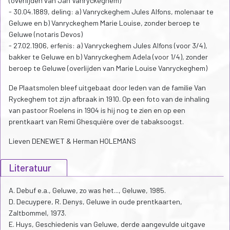
(overlijden van Jan Vanryckeghem)
- 30.04.1889, deling: a) Vanryckeghem Jules Alfons, molenaar te
Geluwe en b) Vanryckeghem Marie Louise, zonder beroep te
Geluwe (notaris Devos)
- 27.02.1906, erfenis: a) Vanryckeghem Jules Alfons (voor 3/4),
bakker te Geluwe en b) Vanryckeghem Adela (voor 1/4), zonder
beroep te Geluwe (overlijden van Marie Louise Vanryckeghem)
De Plaatsmolen bleef uitgebaat door leden van de familie Van
Ryckeghem tot zijn afbraak in 1910. Op een foto van de inhaling
van pastoor Roelens in 1904 is hij nog te zien en op een
prentkaart van Remi Ghesquière over de tabaksoogst.
Lieven DENEWET & Herman HOLEMANS
Literatuur
A. Debuf e.a., Geluwe, zo was het..., Geluwe, 1985.
D. Decuypere, R. Denys, Geluwe in oude prentkaarten,
Zaltbommel, 1973.
E. Huys, Geschiedenis van Geluwe, derde aangevulde uitgave