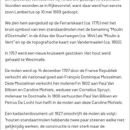
Voordien woonden ze in Rijkevorstel, want daar werd hun eerste
zoon Lambertus op 10 mei 1669 gedoopt.
We zien hem aangeduid op de Ferrariskaart (ca. 1775) met het
bruin symbool van een standaardmolen met de benaming "Moulin
d'Oostmalle", in de Atlas der Buurtwegen (ca. 1844) als "Moulin à
Vent" en op de topografische kaart van Vandermaelen (ca. 1850).
In 1757 werd een nieuw kruiswerk gestoken. Het hout werd
gehaald te Westmalle.
De molen werd op 14 december 1797 door de Franse Republiek
verkocht als nationaal goed aan François Dominique Mosselman.
Deze Mosselman verkocht het molenerf in 1802 aan Paul Van
Billoen en Caroline Michiels, weduwe van Cornelius Spruyt,
molenaar te Oostmalle. In 1806 verhuurden Paul Van Billoen en
Petrus De Locht hun helft in de molen aan deze Caroline Michiels.
Een kadasterdocument uit 1827 omschrijft de molen als volgt:
"houten standaartmolen hebbende twee paar steenen welke niet
gelijktijdig werken, de constructie is niet sterk maar de