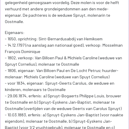
gelegenheid genoegzaam voordelig. Deze molen is voor de helft
verhuurd met andere grondeigendommen aan den mede-
eigenaar. De pachteres is de weduwe Spruyt, molenarin te
Oostmalle.
Eigenaars:
- 1650, oprichting: Sint-Bernardusabdij van Hemiksem
- 14.12.1797 (na aanslag aan nationaal goed), verkoop: Mosselman
François Dominique
- 1802, verkoop: Van Billoen Paul & Michiels Caroline (weduwe van
Spruyt Cornelius), molenaar te Oostmalle
- 1806, eigenaar: Van Billoen Paul en De Locht Petrus; huurder-
molenaar: Michiels Caroline (weduwe van Spuyt Cornelius)
- voor 1834, eigenaar: Spruyt-Geerts Carolus, de weduwe en
kinderen, molenaars te Oostmalle
- 29.06.1874, erfenis: a) Spruyt-Bogaerts Philippe Louis, brouwer
te Oostmalle en b) Spruyt-Eyskens Jan-Baptist, molenaar te
Oostmalle (overlijden van de weduwe Geerts van Carolus Spruyt)
- 10.03.1883, erfenis: a) Spruyt-Eyskens Jan-Baptist (voor naakte
eigendom), molenaar te Oostmalle, b) Spruyt-Eyskens Jan-
Baptist (voor 1/2 vruchtgebruik), molenaar te Oostmalle en c)