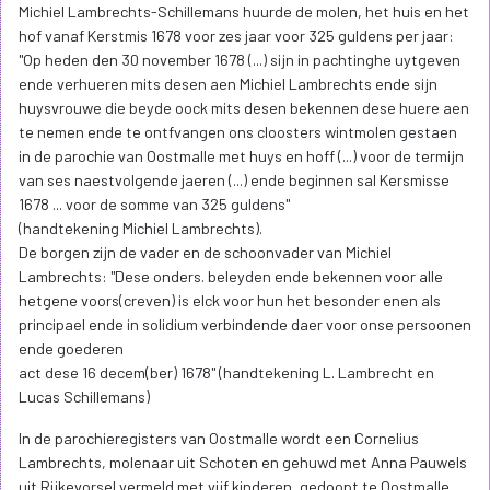
Michiel Lambrechts-Schillemans huurde de molen, het huis en het
hof vanaf Kerstmis 1678 voor zes jaar voor 325 guldens per jaar:
"Op heden den 30 november 1678 (...) sijn in pachtinghe uytgeven
ende verhueren mits desen aen Michiel Lambrechts ende sijn
huysvrouwe die beyde oock mits desen bekennen dese huere aen
te nemen ende te ontfvangen ons cloosters wintmolen gestaen
in de parochie van Oostmalle met huys en hoff (...) voor de termijn
van ses naestvolgende jaeren (...) ende beginnen sal Kersmisse
1678 ... voor de somme van 325 guldens"
(handtekening Michiel Lambrechts).
De borgen zijn de vader en de schoonvader van Michiel
Lambrechts: "Dese onders. beleyden ende bekennen voor alle
hetgene voors(creven) is elck voor hun het besonder enen als
principael ende in solidium verbindende daer voor onse persoonen
ende goederen
act dese 16 decem(ber) 1678" (handtekening L. Lambrecht en
Lucas Schillemans)
In de parochieregisters van Oostmalle wordt een Cornelius
Lambrechts, molenaar uit Schoten en gehuwd met Anna Pauwels
uit Rijkevorsel vermeld met vijf kinderen, gedoopt te Oostmalle.