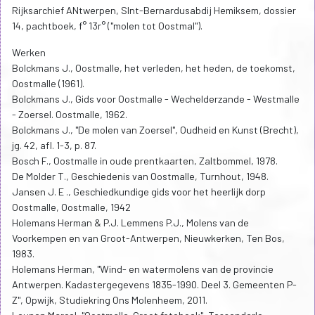
Rijksarchief ANtwerpen, SInt-Bernardusabdij Hemiksem, dossier
14, pachtboek, f° 13r° ("molen tot Oostmal").
Werken
Bolckmans J., Oostmalle, het verleden, het heden, de toekomst,
Oostmalle (1961).
Bolckmans J., Gids voor Oostmalle - Wechelderzande - Westmalle
- Zoersel. Oostmalle, 1962.
Bolckmans J., "De molen van Zoersel", Oudheid en Kunst (Brecht),
jg. 42, afl. 1-3, p. 87.
Bosch F., Oostmalle in oude prentkaarten, Zaltbommel, 1978.
De Molder T., Geschiedenis van Oostmalle, Turnhout, 1948.
Jansen J. E ., Geschiedkundige gids voor het heerlijk dorp
Oostmalle, Oostmalle, 1942
Holemans Herman & P.J. Lemmens P.J., Molens van de
Voorkempen en van Groot-Antwerpen, Nieuwkerken, Ten Bos,
1983.
Holemans Herman, "Wind- en watermolens van de provincie
Antwerpen. Kadastergegevens 1835-1990. Deel 3. Gemeenten P-
Z", Opwijk, Studiekring Ons Molenheem, 2011.