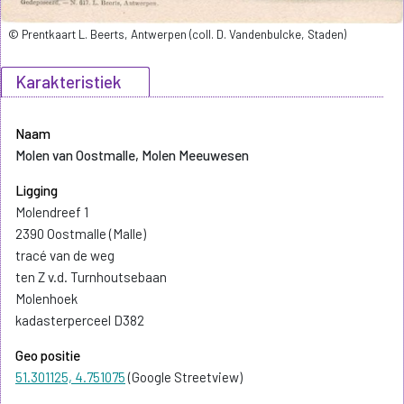
© Prentkaart L. Beerts, Antwerpen (coll. D. Vandenbulcke, Staden)
Karakteristiek
Naam
Molen van Oostmalle, Molen Meeuwesen
Ligging
Molendreef 1
2390 Oostmalle (Malle)
tracé van de weg
ten Z v.d. Turnhoutsebaan
Molenhoek
kadasterperceel D382
Geo positie
51.301125, 4.751075
(Google Streetview)