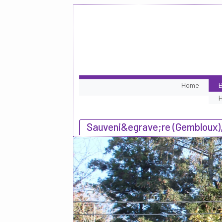
Home
B
Sauveni&egrave;re (Gembloux)