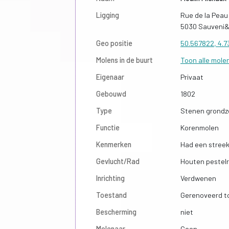
Ligging
Rue de la Peau
5030 Sauveni&
Geo positie
50.567822, 4.
Molens in de buurt
Toon alle mole
Eigenaar
Privaat
Gebouwd
1802
Type
Stenen grondze
Functie
Korenmolen
Kenmerken
Had een streek
Gevlucht/Rad
Houten pestelr
Inrichting
Verdwenen
Toestand
Gerenoveerd t
Bescherming
niet
Molenaar
Geen