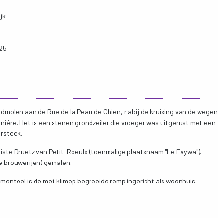
jk
025
dmolen aan de Rue de la Peau de Chien, nabij de kruising van de wegen
ére. Het is een stenen grondzeiler die vroeger was uitgerust met een
rsteek.
iste Druetz van Petit-Roeulx (toenmalige plaatsnaam "Le Faywa").
e brouwerijen) gemalen.
menteel is de met klimop begroeide romp ingericht als woonhuis.