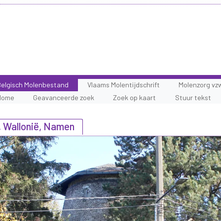
elgisch Molenbestand
Vlaams Molentijdschrift
Molenzorg vz
Home
Geavanceerde zoek
Zoek op kaart
Stuur tekst
, Wallonië, Namen