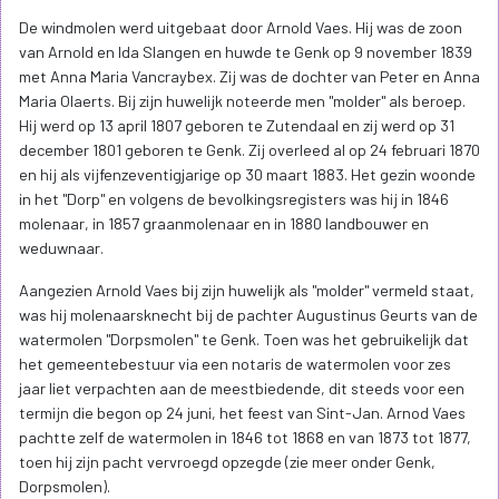
De windmolen werd uitgebaat door Arnold Vaes. Hij was de zoon
van Arnold en Ida Slangen en huwde te Genk op 9 november 1839
met Anna Maria Vancraybex. Zij was de dochter van Peter en Anna
Maria Olaerts. Bij zijn huwelijk noteerde men "molder" als beroep.
Hij werd op 13 april 1807 geboren te Zutendaal en zij werd op 31
december 1801 geboren te Genk. Zij overleed al op 24 februari 1870
en hij als vijfenzeventigjarige op 30 maart 1883. Het gezin woonde
in het "Dorp" en volgens de bevolkingsregisters was hij in 1846
molenaar, in 1857 graanmolenaar en in 1880 landbouwer en
weduwnaar.
Aangezien Arnold Vaes bij zijn huwelijk als "molder" vermeld staat,
was hij molenaarsknecht bij de pachter Augustinus Geurts van de
watermolen "Dorpsmolen" te Genk. Toen was het gebruikelijk dat
het gemeentebestuur via een notaris de watermolen voor zes
jaar liet verpachten aan de meestbiedende, dit steeds voor een
termijn die begon op 24 juni, het feest van Sint-Jan. Arnod Vaes
pachtte zelf de watermolen in 1846 tot 1868 en van 1873 tot 1877,
toen hij zijn pacht vervroegd opzegde (zie meer onder Genk,
Dorpsmolen).