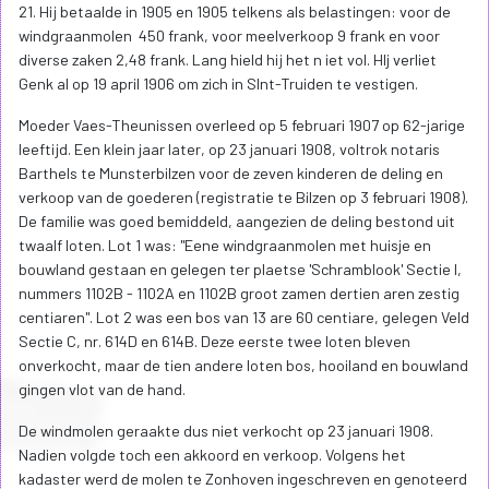
21. Hij betaalde in 1905 en 1905 telkens als belastingen: voor de
windgraanmolen 450 frank, voor meelverkoop 9 frank en voor
diverse zaken 2,48 frank. Lang hield hij het n iet vol. HIj verliet
Genk al op 19 april 1906 om zich in SInt-Truiden te vestigen.
Moeder Vaes-Theunissen overleed op 5 februari 1907 op 62-jarige
leeftijd. Een klein jaar later, op 23 januari 1908, voltrok notaris
Barthels te Munsterbilzen voor de zeven kinderen de deling en
verkoop van de goederen (registratie te Bilzen op 3 februari 1908).
De familie was goed bemiddeld, aangezien de deling bestond uit
twaalf loten. Lot 1 was: "Eene windgraanmolen met huisje en
bouwland gestaan en gelegen ter plaetse 'Schramblook' Sectie I,
nummers 1102B - 1102A en 1102B groot zamen dertien aren zestig
centiaren". Lot 2 was een bos van 13 are 60 centiare, gelegen Veld
Sectie C, nr. 614D en 614B. Deze eerste twee loten bleven
onverkocht, maar de tien andere loten bos, hooiland en bouwland
gingen vlot van de hand.
De windmolen geraakte dus niet verkocht op 23 januari 1908.
Nadien volgde toch een akkoord en verkoop. Volgens het
kadaster werd de molen te Zonhoven ingeschreven en genoteerd