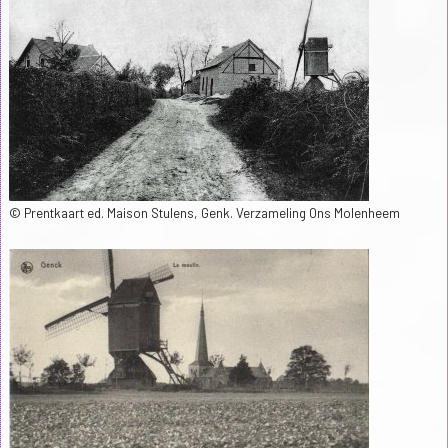
© Prentkaart ed. Maison Stulens, Genk. Verzameling Ons Molenheem