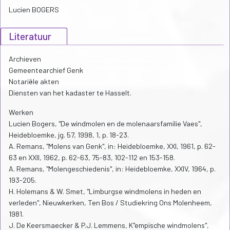
Lucien BOGERS
Literatuur
Archieven
Gemeentearchief Genk
Notariële akten
Diensten van het kadaster te Hasselt.
Werken
Lucien Bogers, "De windmolen en de molenaarsfamilie Vaes",
Heidebloemke, jg. 57, 1998, 1, p. 18-23.
A. Remans, "Molens van Genk", in: Heidebloemke, XXI, 1961, p. 62-
63 en XXII, 1962, p. 62-63, 75-83, 102-112 en 153-158.
A. Remans, "Molengeschiedenis", in: Heidebloemke, XXIV, 1964, p.
193-205.
H. Holemans & W. Smet, "Limburgse windmolens in heden en
verleden", Nieuwkerken, Ten Bos / Studiekring Ons Molenheem,
1981.
J. De Keersmaecker & P.J. Lemmens, K"empische windmolens",