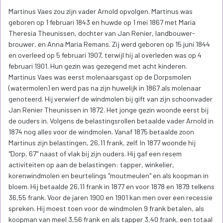
Martinus Vaes zou zijn vader Arnold opvolgen. Martinus was
geboren op 1 februari 1843 en huwde op 1 mei 1867 met Maria
Theresia Theunissen, dochter van Jan Renier, landbouwer-
brouwer, en Anna Maria Remans. Zij werd geboren op 15 juni 1844
en overleed op 5 februari 1907, terwijl hij al overleden was op 4
februari 1901. Hun gezin was gezegend met acht kinderen.
Martinus Vaes was eerst molenaarsgast op de Dorpsmolen
(watermolen) en werd pas na zijn huwelijk in 1867 als molenaar
genoteerd. Hij verwierf de windmolen bij gift van zijn schoonvader
Jan Renier Theunissen in 1872. Het jonge gezin woonde eerst bij
de ouders in. Volgens de belastingsrollen betaalde vader Arnold in
1874 nog alles voor de windmolen. Vanaf 1875 betaalde zoon
Martinus zijn belastingen, 26,11 frank, zelf. In 1877 woonde hij
"Dorp, 67" naast of vlak bij zijn ouders. Hij gaf een resem
activiteiten op aan de belastingen: tapper, winkelier,
korenwindmolen en beurtelings "moutmeulen" en als koopman in
bloem. Hij betaalde 26,11 frank in 1877 en voor 1878 en 1879 telkens
36,55 frank. Voor de jaren 1900 en 1901 kan men over een recessie
spreken. Hij moest toen voor de windmolen 9 frank betalen, als
koopman van meel 3,56 frank en als tapper 3,40 frank, een totaal