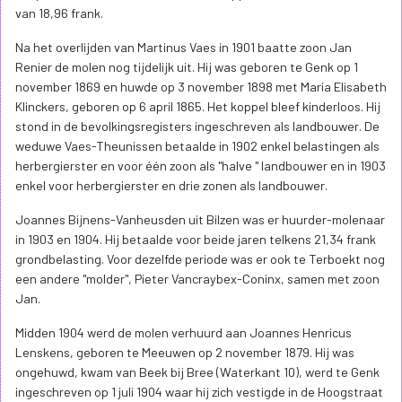
van 18,96 frank.
Na het overlijden van Martinus Vaes in 1901 baatte zoon Jan
Renier de molen nog tijdelijk uit. Hij was geboren te Genk op 1
november 1869 en huwde op 3 november 1898 met Maria Elisabeth
Klinckers, geboren op 6 april 1865. Het koppel bleef kinderloos. Hij
stond in de bevolkingsregisters ingeschreven als landbouwer. De
weduwe Vaes-Theunissen betaalde in 1902 enkel belastingen als
herbergierster en voor één zoon als "halve " landbouwer en in 1903
enkel voor herbergierster en drie zonen als landbouwer.
Joannes Bijnens-Vanheusden uit Bilzen was er huurder-molenaar
in 1903 en 1904. Hij betaalde voor beide jaren telkens 21,34 frank
grondbelasting. Voor dezelfde periode was er ook te Terboekt nog
een andere "molder", Pieter Vancraybex-Coninx, samen met zoon
Jan.
Midden 1904 werd de molen verhuurd aan Joannes Henricus
Lenskens, geboren te Meeuwen op 2 november 1879. Hij was
ongehuwd, kwam van Beek bij Bree (Waterkant 10), werd te Genk
ingeschreven op 1 juli 1904 waar hij zich vestigde in de Hoogstraat