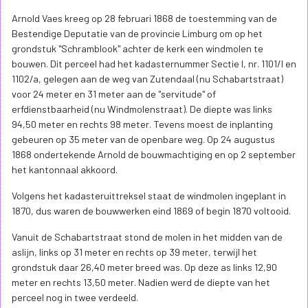
Arnold Vaes kreeg op 28 februari 1868 de toestemming van de
Bestendige Deputatie van de provincie Limburg om op het
grondstuk "Schramblook" achter de kerk een windmolen te
bouwen. Dit perceel had het kadasternummer Sectie I, nr. 1101/l en
1102/a, gelegen aan de weg van Zutendaal (nu Schabartstraat)
voor 24 meter en 31 meter aan de "servitude" of
erfdienstbaarheid (nu Windmolenstraat). De diepte was links
94,50 meter en rechts 98 meter. Tevens moest de inplanting
gebeuren op 35 meter van de openbare weg. Op 24 augustus
1868 ondertekende Arnold de bouwmachtiging en op 2 september
het kantonnaal akkoord.
Volgens het kadasteruittreksel staat de windmolen ingeplant in
1870, dus waren de bouwwerken eind 1869 of begin 1870 voltooid.
Vanuit de Schabartstraat stond de molen in het midden van de
aslijn, links op 31 meter en rechts op 39 meter, terwijl het
grondstuk daar 26,40 meter breed was. Op deze as links 12,90
meter en rechts 13,50 meter. Nadien werd de diepte van het
perceel nog in twee verdeeld.