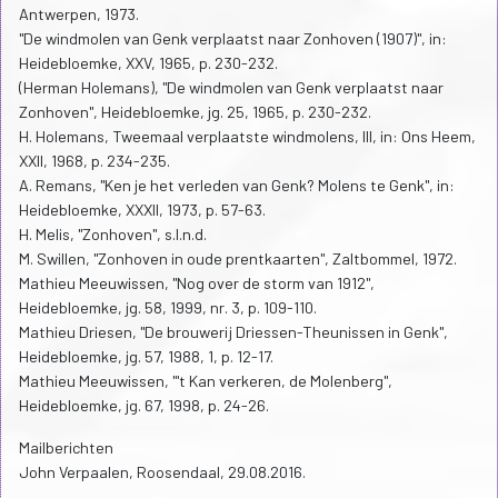
Antwerpen, 1973.
"De windmolen van Genk verplaatst naar Zonhoven (1907)", in:
Heidebloemke, XXV, 1965, p. 230-232.
(Herman Holemans), "De windmolen van Genk verplaatst naar
Zonhoven", Heidebloemke, jg. 25, 1965, p. 230-232.
H. Holemans, Tweemaal verplaatste windmolens, III, in: Ons Heem,
XXII, 1968, p. 234-235.
A. Remans, "Ken je het verleden van Genk? Molens te Genk", in:
Heidebloemke, XXXII, 1973, p. 57-63.
H. Melis, "Zonhoven", s.l.n.d.
M. Swillen, "Zonhoven in oude prentkaarten", Zaltbommel, 1972.
Mathieu Meeuwissen, "Nog over de storm van 1912",
Heidebloemke, jg. 58, 1999, nr. 3, p. 109-110.
Mathieu Driesen, "De brouwerij Driessen-Theunissen in Genk",
Heidebloemke, jg. 57, 1988, 1, p. 12-17.
Mathieu Meeuwissen, "'t Kan verkeren, de Molenberg",
Heidebloemke, jg. 67, 1998, p. 24-26.
Mailberichten
John Verpaalen, Roosendaal, 29.08.2016.