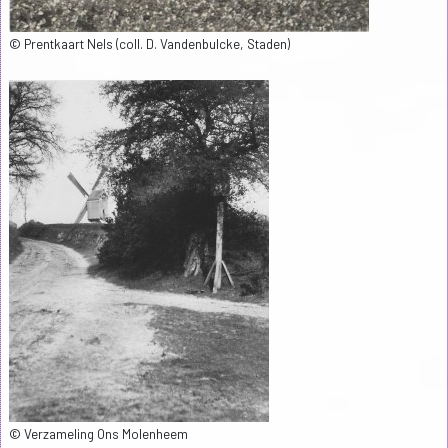
© Prentkaart Nels (coll. D. Vandenbulcke, Staden)
© Verzameling Ons Molenheem