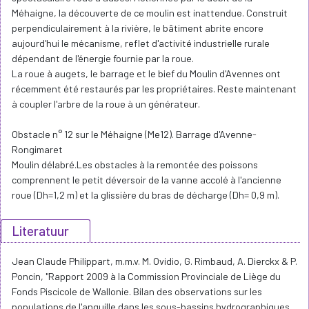
Méhaigne, la découverte de ce moulin est inattendue. Construit
perpendiculairement à la rivière, le bâtiment abrite encore
aujourd'hui le mécanisme, reflet d'activité industrielle rurale
dépendant de l'énergie fournie par la roue.
La roue à augets, le barrage et le bief du Moulin d'Avennes ont
récemment été restaurés par les propriétaires. Reste maintenant
à coupler l'arbre de la roue à un générateur.
Obstacle n° 12 sur le Méhaigne (Me12). Barrage d'Avenne-
Rongimaret
Moulin délabré.Les obstacles à la remontée des poissons
comprennent le petit déversoir de la vanne accolé à l'ancienne
roue (Dh=1,2 m) et la glissière du bras de décharge (Dh= 0,9 m).
Literatuur
Jean Claude Philippart, m.m.v. M. Ovidio, G. Rimbaud, A. Dierckx & P.
Poncin, "Rapport 2009 à la Commission Provinciale de Liège du
Fonds Piscicole de Wallonie. Bilan des observations sur les
populations de l'anguille dans les sous-bassins hydrographiques