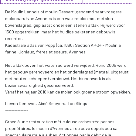
De Moulin Lannois of moulin Dessart (genoemd naar vroegere
molenaars) van Avennes is een watermolen met metalen
bovenslagrad, geplaatst onder een stenen afdak. Hij werd voor
1500 opgetrokken, maar het huidige bakstenen gebouw is
recenter.
Kadastrale atlas van Popp (ca. 1860: Section A 434 - Moulin à
farine; Joniaux, frères et soeurs, Avennes.
Het afdak boven het waterrad werd verwijderd. Rond 2005 werd
het gebouw gerenoveerd en het onderslagrad (metaal, uitgerust
met houten schoepen) vernieuwd. Het binnenwerk is als
bezienswaardigheid geconserveerd.
Vanaf het najaar 2010 kan de molen ook groene stroom opwekken.
Lieven Denewet, Aimé Smeyers, Ton Slings
---------------
Grace à une restauration méticuleuse orchestrée par ses
propriétaires, le moulin d'Avennes a retrouvé depuis peu sa
spectaculaire roue à aubes. Actionnée par le débit de la