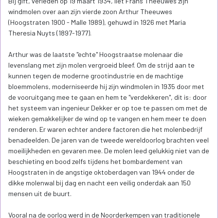
Bij gift, verleden op 19 maart 1934, liet Frans Theeuwes zijn
windmolen over aan zijn vierde zoon Arthur Theeuwes
(Hoogstraten 1900 - Malle 1989), gehuwd in 1926 met Maria
Theresia Nuyts (1897-1977).
Arthur was de laatste "echte" Hoogstraatse molenaar die
levenslang met zijn molen vergroeid bleef. Om de strijd aan te
kunnen tegen de moderne grootindustrie en de machtige
bloemmolens, moderniseerde hij zijn windmolen in 1935 door met
de vooruitgang mee te gaan en hem te "verdekkeren", dit is: door
het systeem van ingenieur Dekker er op toe te passen om met de
wieken gemakkelijker de wind op te vangen en hem meer te doen
renderen. Er waren echter andere factoren die het molenbedrijf
benadeelden. De jaren van de tweede wereldoorlog brachten veel
moeilijkheden en gevaren mee. De molen leed gelukkig niet van de
beschieting en bood zelfs tijdens het bombardement van
Hoogstraten in de angstige oktoberdagen van 1944 onder de
dikke molenwal bij dag en nacht een veilig onderdak aan 150
mensen uit de buurt.
Vooral na de oorlog werd in de Noorderkempen van traditionele