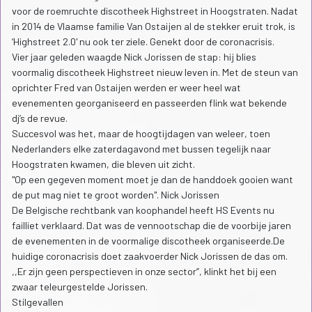
voor de roemruchte discotheek Highstreet in Hoogstraten. Nadat
in 2014 de Vlaamse familie Van Ostaijen al de stekker eruit trok, is
‘Highstreet 2.0' nu ook ter ziele. Genekt door de coronacrisis.
Vier jaar geleden waagde Nick Jorissen de stap: hij blies
voormalig discotheek Highstreet nieuw leven in. Met de steun van
oprichter Fred van Ostaijen werden er weer heel wat
evenementen georganiseerd en passeerden flink wat bekende
dj’s de revue.
Succesvol was het, maar de hoogtijdagen van weleer, toen
Nederlanders elke zaterdagavond met bussen tegelijk naar
Hoogstraten kwamen, die bleven uit zicht.
"Op een gegeven moment moet je dan de handdoek gooien want
de put mag niet te groot worden". Nick Jorissen
De Belgische rechtbank van koophandel heeft HS Events nu
failliet verklaard. Dat was de vennootschap die de voorbije jaren
de evenementen in de voormalige discotheek organiseerde.De
huidige coronacrisis doet zaakvoerder Nick Jorissen de das om.
,,Er zijn geen perspectieven in onze sector”, klinkt het bij een
zwaar teleurgestelde Jorissen.
Stilgevallen