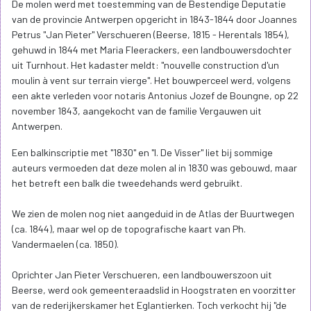
De molen werd met toestemming van de Bestendige Deputatie
van de provincie Antwerpen opgericht in 1843-1844 door Joannes
Petrus "Jan Pieter" Verschueren (Beerse, 1815 - Herentals 1854),
gehuwd in 1844 met Maria Fleerackers, een landbouwersdochter
uit Turnhout. Het kadaster meldt: "nouvelle construction d'un
moulin à vent sur terrain vierge". Het bouwperceel werd, volgens
een akte verleden voor notaris Antonius Jozef de Boungne, op 22
november 1843, aangekocht van de familie Vergauwen uit
Antwerpen.
Een balkinscriptie met "1830" en "I. De Visser" liet bij sommige
auteurs vermoeden dat deze molen al in 1830 was gebouwd, maar
het betreft een balk die tweedehands werd gebruikt.
We zien de molen nog niet aangeduid in de Atlas der Buurtwegen
(ca. 1844), maar wel op de topografische kaart van Ph.
Vandermaelen (ca. 1850).
Oprichter Jan Pieter Verschueren, een landbouwerszoon uit
Beerse, werd ook gemeenteraadslid in Hoogstraten en voorzitter
van de rederijkerskamer het Eglantierken. Toch verkocht hij "de