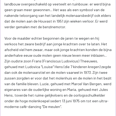
landbouw overgeschakeld op veeteelt en tuinbouw: er werd bijna
geen graan meer gewonnen... Het was als een symbool van de
nakende teloorgang van het landelijk molenaarsbedrijf ook elders
dat de molen aan de Houvast in 1951 zijn wieken verloor. Er werd
verder gemalen met de benzinemotor.
Voor de maalder echter begonnen de jaren te wegen en hij
verkoos het zware bedrijf aan jonge krachten over te laten. Het
afscheid viel hem zwaar, maar ook jonge krachten konden de bijna
anderhalve eeuw oude molen geen nieuw leven meer inblazen...
Zijn oudste zoon Frans (Franciscus Ludovicus) Theeuwes,
gehuwd met Ludovica "Louise" Hens (die 7 kinderen kregen) zegde
dan ook de molenaarstiel en de molen vaarwel in 1973. Zijn twee
zussen zorgden er voor dat het molenhuis en de molen in het bezit
van de familie bleven. Lucie, gehuwd met Marcel Van Bergen, werd
eigenares van de ouderlijke woning en Maria, gehuwd met Jules
Hens, toverde het ruime gelijkvloers en de oorlogsschuilkelder
onder de hoge molenkoepel sedert 13 juni 1975 om tot een ultra-
moderne café-dancing "De meulen".