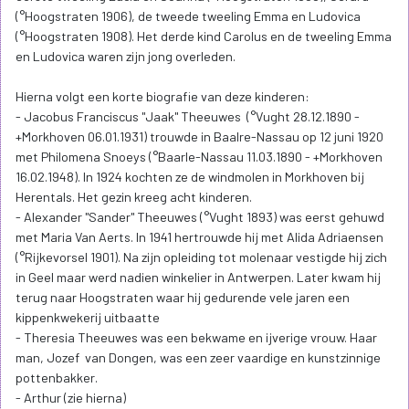
(°Hoogstraten 1906), de tweede tweeling Emma en Ludovica
(°Hoogstraten 1908). Het derde kind Carolus en de tweeling Emma
en Ludovica waren zijn jong overleden.
Hierna volgt een korte biografie van deze kinderen:
- Jacobus Franciscus "Jaak" Theeuwes (°Vught 28.12.1890 -
+Morkhoven 06.01.1931) trouwde in Baalre-Nassau op 12 juni 1920
met Philomena Snoeys (°Baarle-Nassau 11.03.1890 - +Morkhoven
16.02.1948). In 1924 kochten ze de windmolen in Morkhoven bij
Herentals. Het gezin kreeg acht kinderen.
- Alexander "Sander" Theeuwes (°Vught 1893) was eerst gehuwd
met Maria Van Aerts. In 1941 hertrouwde hij met Alida Adriaensen
(°Rijkevorsel 1901). Na zijn opleiding tot molenaar vestigde hij zich
in Geel maar werd nadien winkelier in Antwerpen. Later kwam hij
terug naar Hoogstraten waar hij gedurende vele jaren een
kippenkwekerij uitbaatte
- Theresia Theeuwes was een bekwame en ijverige vrouw. Haar
man, Jozef van Dongen, was een zeer vaardige en kunstzinnige
pottenbakker.
- Arthur (zie hierna)