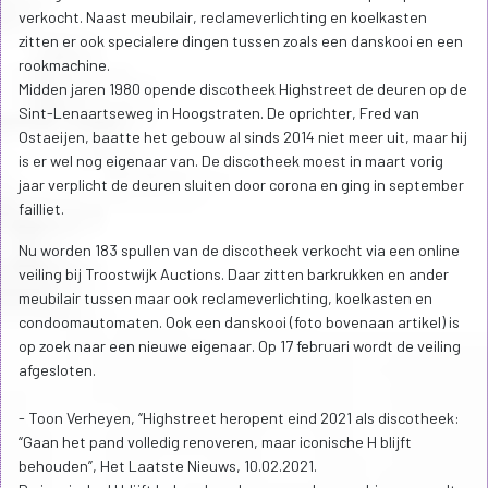
verkocht. Naast meubilair, reclameverlichting en koelkasten
zitten er ook specialere dingen tussen zoals een danskooi en een
rookmachine.
Midden jaren 1980 opende discotheek Highstreet de deuren op de
Sint-Lenaartseweg in Hoogstraten. De oprichter, Fred van
Ostaeijen, baatte het gebouw al sinds 2014 niet meer uit, maar hij
is er wel nog eigenaar van. De discotheek moest in maart vorig
jaar verplicht de deuren sluiten door corona en ging in september
failliet.
Nu worden 183 spullen van de discotheek verkocht via een online
veiling bij Troostwijk Auctions. Daar zitten barkrukken en ander
meubilair tussen maar ook reclameverlichting, koelkasten en
condoomautomaten. Ook een danskooi (foto bovenaan artikel) is
op zoek naar een nieuwe eigenaar. Op 17 februari wordt de veiling
afgesloten.
- Toon Verheyen, “Highstreet heropent eind 2021 als discotheek:
“Gaan het pand volledig renoveren, maar iconische H blijft
behouden”, Het Laatste Nieuws, 10.02.2021.