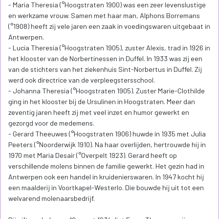
- Maria Theresia (°Hoogstraten 1900) was een zeer levenslustige
en werkzame vrouw. Samen met haar man, Alphons Borremans
(°1908) heeft zij vele jaren een zaak in voedingswaren uitgebaat in
Antwerpen.
- Lucia Theresia (°Hoogstraten 1905), zuster Alexis, trad in 1926 in
het klooster van de Norbertinessen in Duffel. In 1933 was zij een
van de stichters van het ziekenhuis Sint-Norbertus in Duffel. Zij
werd ook directrice van de verpleegstersschool.
- Johanna Theresia (°Hoogstraten 1905). Zuster Marie-Clothilde
ging in het klooster bij de Ursulinen in Hoogstraten. Meer dan
zeventig jaren heeft zij met veel inzet en humor gewerkt en
gezorgd voor de medemens.
- Gerard Theeuwes (°Hoogstraten 1906) huwde in 1935 met Julia
Peeters (°Noorderwijk 1910). Na haar overlijden, hertrouwde hij in
1970 met Maria Desair (°Overpelt 1923). Gerard heeft op
verschillende molens binnen de familie gewerkt. Het gezin had in
Antwerpen ook een handel in kruidenierswaren. In 1947 kocht hij
een maalderij in Voortkapel-Westerlo. Die bouwde hij uit tot een
welvarend molenaarsbedrijf.