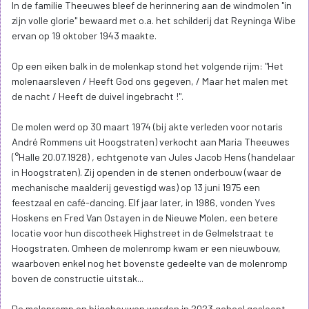
In de familie Theeuwes bleef de herinnering aan de windmolen "in
zijn volle glorie" bewaard met o.a. het schilderij dat Reyninga Wibe
ervan op 19 oktober 1943 maakte.
Op een eiken balk in de molenkap stond het volgende rijm: "Het
molenaarsleven / Heeft God ons gegeven, / Maar het malen met
de nacht / Heeft de duivel ingebracht !".
De molen werd op 30 maart 1974 (bij akte verleden voor notaris
André Rommens uit Hoogstraten) verkocht aan Maria Theeuwes
(°Halle 20.07.1928) , echtgenote van Jules Jacob Hens (handelaar
in Hoogstraten). Zij openden in de stenen onderbouw (waar de
mechanische maalderij gevestigd was) op 13 juni 1975 een
feestzaal en café-dancing. Elf jaar later, in 1986, vonden Yves
Hoskens en Fred Van Ostayen in de Nieuwe Molen, een betere
locatie voor hun discotheek Highstreet in de Gelmelstraat te
Hoogstraten. Omheen de molenromp kwam er een nieuwbouw,
waarboven enkel nog het bovenste gedeelte van de molenromp
boven de constructie uitstak...
De molenromp en bijgebouwen werden in 2023 geheel gesloopt.