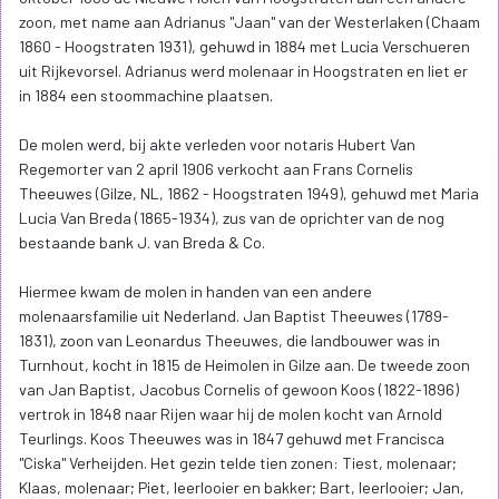
zoon, met name aan Adrianus "Jaan" van der Westerlaken (Chaam
1860 - Hoogstraten 1931), gehuwd in 1884 met Lucia Verschueren
uit Rijkevorsel. Adrianus werd molenaar in Hoogstraten en liet er
in 1884 een stoommachine plaatsen.
De molen werd, bij akte verleden voor notaris Hubert Van
Regemorter van 2 april 1906 verkocht aan Frans Cornelis
Theeuwes (Gilze, NL, 1862 - Hoogstraten 1949), gehuwd met Maria
Lucia Van Breda (1865-1934), zus van de oprichter van de nog
bestaande bank J. van Breda & Co.
Hiermee kwam de molen in handen van een andere
molenaarsfamilie uit Nederland. Jan Baptist Theeuwes (1789-
1831), zoon van Leonardus Theeuwes, die landbouwer was in
Turnhout, kocht in 1815 de Heimolen in Gilze aan. De tweede zoon
van Jan Baptist, Jacobus Cornelis of gewoon Koos (1822-1896)
vertrok in 1848 naar Rijen waar hij de molen kocht van Arnold
Teurlings. Koos Theeuwes was in 1847 gehuwd met Francisca
"Ciska" Verheijden. Het gezin telde tien zonen: Tiest, molenaar;
Klaas, molenaar; Piet, leerlooier en bakker; Bart, leerlooier; Jan,