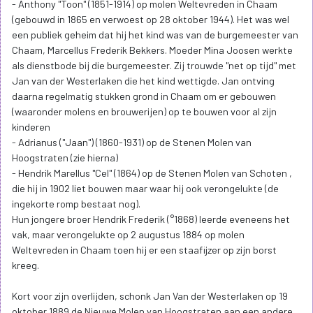
- Anthony "Toon" (1851-1914) op molen Weltevreden in Chaam
(gebouwd in 1865 en verwoest op 28 oktober 1944). Het was wel
een publiek geheim dat hij het kind was van de burgemeester van
Chaam, Marcellus Frederik Bekkers. Moeder Mina Joosen werkte
als dienstbode bij die burgemeester. Zij trouwde "net op tijd" met
Jan van der Westerlaken die het kind wettigde. Jan ontving
daarna regelmatig stukken grond in Chaam om er gebouwen
(waaronder molens en brouwerijen) op te bouwen voor al zijn
kinderen
- Adrianus ("Jaan") (1860-1931) op de Stenen Molen van
Hoogstraten (zie hierna)
- Hendrik Marellus "Cel" (1864) op de Stenen Molen van Schoten ,
die hij in 1902 liet bouwen maar waar hij ook verongelukte (de
ingekorte romp bestaat nog).
Hun jongere broer Hendrik Frederik (°1868) leerde eveneens het
vak, maar verongelukte op 2 augustus 1884 op molen
Weltevreden in Chaam toen hij er een staafijzer op zijn borst
kreeg.
Kort voor zijn overlijden, schonk Jan Van der Westerlaken op 19
oktober 1889 de Nieuwe Molen van Hoogstraten aan een andere