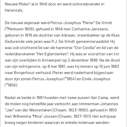
Nieuwe Molen" al in 1846 door en werd cichoreibrander in
Herentals.
De nieuwe eigenaar werd Petrus Josephus "Pieter" De Vrindt
(°Merksem 1809), gehuwd in 1846 met Catharina Janssens,
geboren in 1819 als dochter van Adriaan, steenbakker op de Kluis.
Gedurende vele jaren was P.J. De Vrindt gemeenteraadslid. Hij
was ook stichtend lid van de harmonie "Ste-Cecilia" en lid van de
rederijkerskamer "Het Eglantierken". Hij was er voorzitter van tot
aan zijn overlijden in Antwerpen op 2 december 1896. Na de dood
van zijn echtgenote, op 8 mei 1881, was hij immers op 10 juni 1883
naar Borgerhout verhuisd. Pieter werd naderhand bijgestaan
door zijn zonen Petrus Josephus (°1854) en Emile Josephus
(°1856).
Nadat ze beide in 1881 huwden met twee zussen Van Camp, werd
de molen nog hetzelfde jaar verkocht aan timmerman Johannes
"Jan" van der Westerlaken (Chaam, 1823-1890), gehuwd in 1850
met Wilhemina "Mina" Joosen (Chaam, 1827-1911). Het echtpaar
kreeg negen kinderen waarvan er enkele molenaar werden: