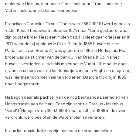
molenaar; Helmus, leerlooier; Fons, molenaar; Frans, molenar;
Victor, molenaar en Janus, leerloooier.
Franciscus Cornelius "Frans" Theeuwes (1862-1949) werd door zijn
vader Koos Theeuwes in oktober 1874 naar Mierlo gestuurd, waar
zijn oudste broer Tiest een molen had. Hij bleef daar drie jaar en in
1877 woonde hij opnieuw in Gilze-Rijen. In 1889 huwde hij met
Maria Lucia van Breda. Zij was geboren in 1865 in Merksplas. Haar
broer was de stichter van de bank J. van Breda & Co. Na het
huwelijk vestigden zij zich als molenaar in Vught. Hij maalde daar
graan en schors voor de leerlooierijen, maar in Vught en omgeving
was hiermee toch niet veel te verdienen. Daarom trok hij in 1895
naar Hoogstraten.
Hij begon daar als pachter van de nog bestaande Laermolen van
Hoogstraten aan de Mark. Toen zijn zoontje Carolus Josephus
"Karel" (°Hoogstraten 05.03.1896) daar op 30 juli 1898 in de rivier
verdronk, werd besloten de Watermolen te verlaten.
Frans liet onmiddellijk na zijn aankoop de stoommachine