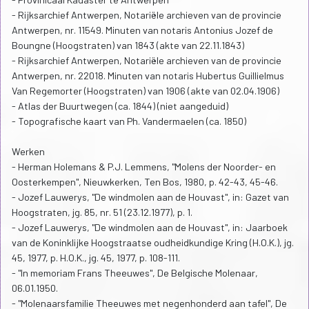
- Rijksarchief Antwerpen, Notariële archieven van de provincie
Antwerpen, nr. 11549. Minuten van notaris Antonius Jozef de
Boungne (Hoogstraten) van 1843 (akte van 22.11.1843)
- Rijksarchief Antwerpen, Notariële archieven van de provincie
Antwerpen, nr. 22018. Minuten van notaris Hubertus Guillielmus
Van Regemorter (Hoogstraten) van 1906 (akte van 02.04.1906)
- Atlas der Buurtwegen (ca. 1844) (niet aangeduid)
- Topografische kaart van Ph. Vandermaelen (ca. 1850)
Werken
- Herman Holemans & P.J. Lemmens, "Molens der Noorder- en
Oosterkempen", Nieuwkerken, Ten Bos, 1980, p. 42-43, 45-46.
- Jozef Lauwerys, "De windmolen aan de Houvast", in: Gazet van
Hoogstraten, jg. 85, nr. 51 (23.12.1977), p. 1.
- Jozef Lauwerys, "De windmolen aan de Houvast", in: Jaarboek
van de Koninklijke Hoogstraatse oudheidkundige Kring (H.O.K.), jg.
45, 1977, p. H.O.K., jg. 45, 1977, p. 108-111.
- "In memoriam Frans Theeuwes", De Belgische Molenaar,
06.01.1950.
- "Molenaarsfamilie Theeuwes met negenhonderd aan tafel", De