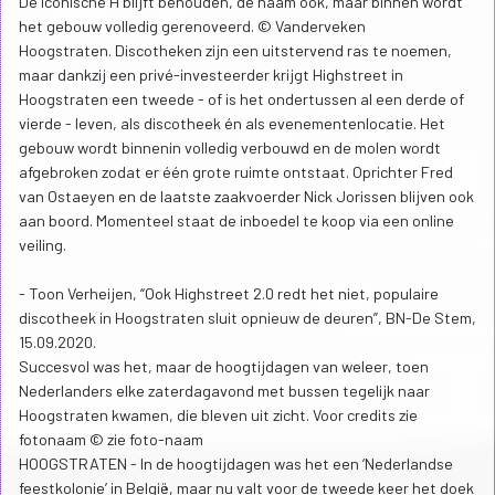
De iconische H blijft behouden, de naam ook, maar binnen wordt
het gebouw volledig gerenoveerd. © Vanderveken
Hoogstraten. Discotheken zijn een uitstervend ras te noemen,
maar dankzij een privé-investeerder krijgt Highstreet in
Hoogstraten een tweede - of is het ondertussen al een derde of
vierde - leven, als discotheek én als evenementenlocatie. Het
gebouw wordt binnenin volledig verbouwd en de molen wordt
afgebroken zodat er één grote ruimte ontstaat. Oprichter Fred
van Ostaeyen en de laatste zaakvoerder Nick Jorissen blijven ook
aan boord. Momenteel staat de inboedel te koop via een online
veiling.
- Toon Verheijen, “Ook Highstreet 2.0 redt het niet, populaire
discotheek in Hoogstraten sluit opnieuw de deuren”, BN-De Stem,
15.09.2020.
Succesvol was het, maar de hoogtijdagen van weleer, toen
Nederlanders elke zaterdagavond met bussen tegelijk naar
Hoogstraten kwamen, die bleven uit zicht. Voor credits zie
fotonaam © zie foto-naam
HOOGSTRATEN - In de hoogtijdagen was het een ‘Nederlandse
feestkolonie’ in België, maar nu valt voor de tweede keer het doek