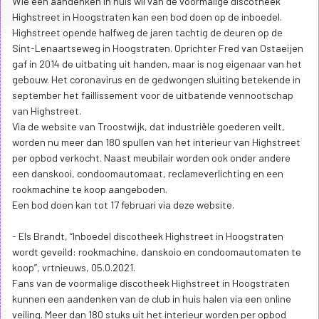
Wie een aandenken in huis wil van de voormalige discotheek
Highstreet in Hoogstraten kan een bod doen op de inboedel.
Highstreet opende halfweg de jaren tachtig de deuren op de
Sint-Lenaartseweg in Hoogstraten. Oprichter Fred van Ostaeijen
gaf in 2014 de uitbating uit handen, maar is nog eigenaar van het
gebouw. Het coronavirus en de gedwongen sluiting betekende in
september het faillissement voor de uitbatende vennootschap
van Highstreet.
Via de website van Troostwijk, dat industriële goederen veilt,
worden nu meer dan 180 spullen van het interieur van Highstreet
per opbod verkocht. Naast meubilair worden ook onder andere
een danskooi, condoomautomaat, reclameverlichting en een
rookmachine te koop aangeboden.
Een bod doen kan tot 17 februari via deze website.
- Els Brandt, “Inboedel discotheek Highstreet in Hoogstraten
wordt geveild: rookmachine, danskoio en condoomautomaten te
koop”, vrtnieuws, 05.0.2021.
Fans van de voormalige discotheek Highstreet in Hoogstraten
kunnen een aandenken van de club in huis halen via een online
veiling. Meer dan 180 stuks uit het interieur worden per opbod