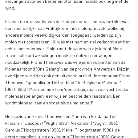
vervangen door een benzinemotor maar maalde ook nog met de
wind.
Frans - de stamvader van de Hoogstraatse Theeuwes-tak - was
een zeer eerlijk man. Praktijken in het molenaarsvak, welke bij
andere molens veelvuldig werden toegepast, werden op zijn
molen niet toegestaan. Hij was met hart en ziel verkocht aan het
echte molenaarsvak. Malen met de wind was zijn ideaal. Maar
technische ontwikkelingen maakten ook vernieuwingen
noodzakelijk. Frans Theeuwes was vele jaren voorzitter van de
Molenaarsbond "Ons Belang" van de provincie Antwerpen. Bij zijn
overlijden werd dan ook een uitvoerig artikel "In memoriam Frans
Theeuwes" gepubliceerd in het blad "De Belgische Molenaar"
(06.01.1950). Men noemde hem "een onbuigzaam voorvechter der
molenaarsbelangen, een wijs en bescheiden raadsman. Een
windmolenaar, taai en stoer als de molen zelf".
Het gezin van Frans Theeuwes en Maria van Breda had elf
kinderen: Jacobus (°Vught 1890), Alexander (°Vught 1893),
Carolus (°Hoogstraten 1896), Maria (°Hoogstraten 1900), de
eerste tweeling Lucia en Joanna (°Hoogstraten 1905), Gerard