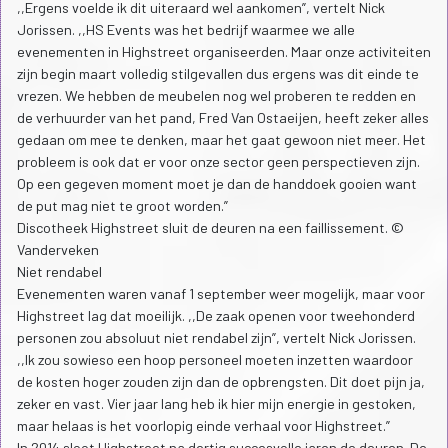
,,Ergens voelde ik dit uiteraard wel aankomen”, vertelt Nick
Jorissen. ,,HS Events was het bedrijf waarmee we alle
evenementen in Highstreet organiseerden. Maar onze activiteiten
zijn begin maart volledig stilgevallen dus ergens was dit einde te
vrezen. We hebben de meubelen nog wel proberen te redden en
de verhuurder van het pand, Fred Van Ostaeijen, heeft zeker alles
gedaan om mee te denken, maar het gaat gewoon niet meer. Het
probleem is ook dat er voor onze sector geen perspectieven zijn.
Op een gegeven moment moet je dan de handdoek gooien want
de put mag niet te groot worden.”
Discotheek Highstreet sluit de deuren na een faillissement. ©
Vanderveken
Niet rendabel
Evenementen waren vanaf 1 september weer mogelijk, maar voor
Highstreet lag dat moeilijk. ,,De zaak openen voor tweehonderd
personen zou absoluut niet rendabel zijn”, vertelt Nick Jorissen.
,,Ik zou sowieso een hoop personeel moeten inzetten waardoor
de kosten hoger zouden zijn dan de opbrengsten. Dit doet pijn ja,
zeker en vast. Vier jaar lang heb ik hier mijn energie in gestoken,
maar helaas is het voorlopig einde verhaal voor Highstreet.”
In 2014 sloot Highstreet na dertig succesvolle jaren de deuren. De