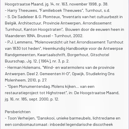
Hoogstraatse Maand, jg. 14, nr. 163, november 1998, p. 38.
- Harry Theeuwes, "Familieboek Theeuwes", Turnhout, s.d.
- S. De Sadeleer & G. Plomteux, "Inventaris van het cultuurbezit in
België, Architectuur, Provincie Antwerpen, Arrondissement
Turnhout, Kanton Hoogstraten", Bouwen door de eeuwen heen in
Vlaanderen 16N4, Brussel - Turnhout, 2002.
- P.J. Lemmens, "Molenoverzicht uit het Arrondissement Turnhout
van 1830 tot heden", Heemkundig Handboekje voor de Antwerpse
Randgemeenten, Kwartaalschrift, Borgerhout, Gitschotel
Buurschap, Jg. 12, [1964], nr. 3, p. 2.
- Herman Holemans, "Wind- en watermolens van de provincie
Antwerpen. Deel 2. Gemeenten H-O", Opwijk, Studiekring Ons
Molenheem, 2010, p. 27.
- "Open Monumentendag. Molens kijken.... van een
restauratieproject tot Highstreet", in: De Hoogstraatse Maand,
jg. 16, nr. 185, sept. 2000, p. 12.
Persberichten
- Toon Verheijen, “Danskooi, unieke barmeubels, lichtreclame en
een condoomautomaat: inboedel legendarische discotheek