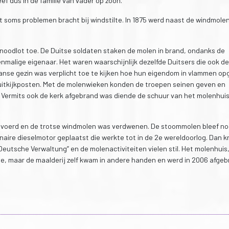
eef dus in de familie van vader op zoon.
 soms problemen bracht bij windstilte. In 1875 werd naast de windmole
noodlot toe. De Duitse soldaten staken de molen in brand, ondanks de
alige eigenaar. Het waren waarschijnlijk dezelfde Duitsers die ook de
nse gezin was verplicht toe te kijken hoe hun eigendom in vlammen opg
uitkijkposten. Met de molenwieken konden de troepen seinen geven en
 Vermits ook de kerk afgebrand was diende de schuur van het molenhui
evoerd en de trotse windmolen was verdwenen. De stoommolen bleef no
ionaire dieselmotor geplaatst die werkte tot in de 2e wereldoorlog. Dan 
eutsche Verwaltung” en de molenactiviteiten vielen stil. Het molenhuis
lie, maar de maalderij zelf kwam in andere handen en werd in 2006 afgeb