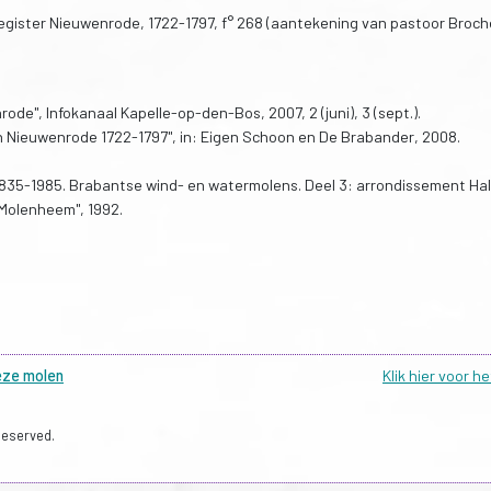
egister Nieuwenrode, 1722-1797, f° 268 (aantekening van pastoor Broch
de", Infokanaal Kapelle-op-den-Bos, 2007, 2 (juni), 3 (sept.).
n Nieuwenrode 1722-1797", in: Eigen Schoon en De Brabander, 2008.
35-1985. Brabantse wind- en watermolens. Deel 3: arrondissement Hal
s Molenheem", 1992.
eze molen
Klik hier voor h
Reserved.