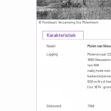
© Prentkaart. Verzameling Ons Molenheem
Karakteristiek
Naam
Molen van Nie
Ligging
Molenstraat 2
1880 Nieuwenr
ten NW
nabij hoek me
kadasterperce
600 m N v.d. k
(tot 1874: gro
Gebouwd
1768