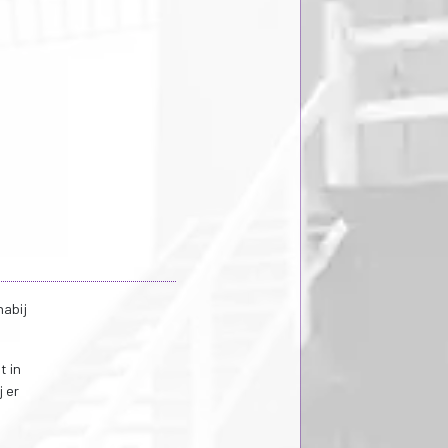
nabij
t in
j er