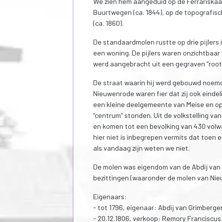
We zien hem aangeduid op de Ferrariskaar
Buurtwegen (ca. 1844), op de topografisc
(ca. 1860).
De standaardmolen rustte op drie pijlers 
een woning. De pijlers waren onzichtbaa
werd aangebracht uit een gegraven “rootp
De straat waarin hij werd gebouwd noem
Nieuwenrode waren fier dat zij ook einde
een kleine deelgemeente van Meise en op 
“centrum” stonden. Uit de volkstelling v
en komen tot een bevolking van 430 volw
hier niet is inbegrepen vermits dat toen
als vandaag zijn weten we niet.
De molen was eigendom van de Abdij van 
bezittingen (waaronder de molen van Ni
Eigenaars:
- tot 1796, eigenaar: Abdij van Grimberge
- 20.12.1806, verkoop: Remory Franciscus