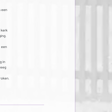
n een
 kerk
ing.
s een
g in
kreeg
,
roken.