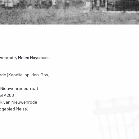
uwenrode, Molen Huysmans
2
ode (Kapelle-op-den-Bos)
t Nieuwenrodestraat
el A208
erk van Nieuwenrode
ndgebied Meise)