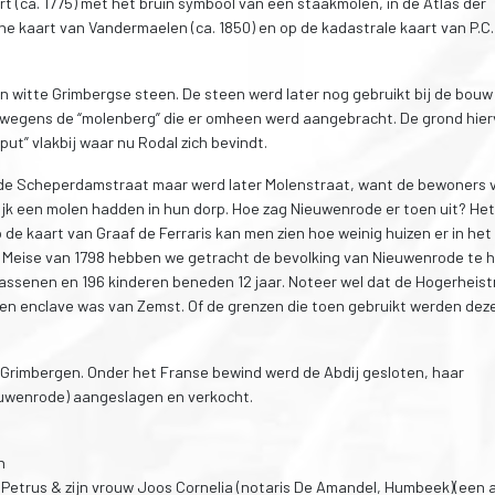
t (ca. 1775) met het bruin symbool van een staakmolen, in de Atlas der
he kaart van Vandermaelen (ca. 1850) en op de kadastrale kaart van P.C
in witte Grimbergse steen. De steen werd later nog gebruikt bij de bouw
r wegens de “molenberg” die er omheen werd aangebracht. De grond hier
ut” vlakbij waar nu Rodal zich bevindt.
de Scheperdamstraat maar werd later Molenstraat, want de bewoners 
lijk een molen hadden in hun dorp. Hoe zag Nieuwenrode er toen uit? He
de kaart van Graaf de Ferraris kan men zien hoe weinig huizen er in het
an Meise van 1798 hebben we getracht de bevolking van Nieuwenrode te 
assenen en 196 kinderen beneden 12 jaar. Noteer wel dat de Hogerheist
 een enclave was van Zemst. Of de grenzen die toen gebruikt werden dez
Grimbergen. Onder het Franse bewind werd de Abdij gesloten, haar
euwenrode) aangeslagen en verkocht.
n
 Petrus & zijn vrouw Joos Cornelia (notaris De Amandel, Humbeek)(een