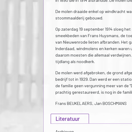
in 1890 die in 1914 afbrandde. De molen bl
De molen draaide enkel op windkracht wat
stoommaalderij gebouwd.
Op zaterdag 19 september 1914 sloeg het 
smeekbeden van Frans Huysmans, de toenm
van Nieuwenrode lieten afbranden. Het ga
Inderdaad, windmolens en kerken waren 
daarom moesten die allemaal verdwijnen.
tijdlang als noodkerk.
De molen werd afgebroken, de grond afg
bedrijf tot in 1929. Dan werd er een stat
de familie geen vergunning meer van de “D
prachtig gerestaureerd, is nog in de fami
Frans BEUKELAERS, Jan BOSCHMANS
Literatuur
Archieven