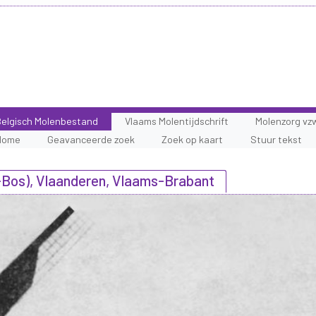
elgisch Molenbestand
Vlaams Molentijdschrift
Molenzorg vz
Home
Geavanceerde zoek
Zoek op kaart
Stuur tekst
Bos), Vlaanderen, Vlaams-Brabant