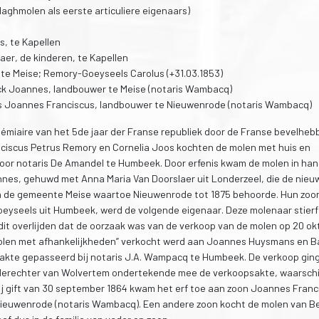
aghmolen als eerste articuliere eigenaars)
s, te Kapellen
aer, de kinderen, te Kapellen
, te Meise; Remory-Goeyseels Carolus (+31.03.1853)
ck Joannes, landbouwer te Meise (notaris Wambacq)
s Joannes Franciscus, landbouwer te Nieuwenrode (notaris Wambacq)
émiaire van het 5de jaar der Franse republiek door de Franse bevelheb
anciscus Petrus Remory en Cornelia Joos kochten de molen met huis en
 voor notaris De Amandel te Humbeek. Door erfenis kwam de molen in ha
nnes, gehuwd met Anna Maria Van Doorslaer uit Londerzeel, die de nieu
an de gemeente Meise waartoe Nieuwenrode tot 1875 behoorde. Hun zoo
oeyseels uit Humbeek, werd de volgende eigenaar. Deze molenaar stierf
jk dit overlijden dat de oorzaak was van de verkoop van de molen op 20 o
nmolen met afhankelijkheden” verkocht werd aan Joannes Huysmans en B
j akte gepasseerd bij notaris J.A. Wampacq te Humbeek. De verkoop gin
ederechter van Wolvertem ondertekende mee de verkoopsakte, waarschij
 Bij gift van 30 september 1864 kwam het erf toe aan zoon Joannes Franc
euwenrode (notaris Wambacq). Een andere zoon kocht de molen van B