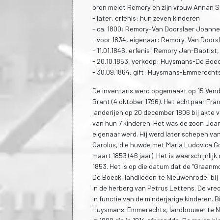
bron meldt Remory en zijn vrouw Annan Sl
- later, erfenis: hun zeven kinderen
- ca. 1800: Remory-Van Doorslaer Joanne
- voor 1834, eigenaar: Remory-Van Doorsl
- 11.01.1846, erfenis: Remory Jan-Baptist
- 20.10.1853, verkoop: Huysmans-De Boe
- 30.09.1864, gift: Huysmans-Emmerecht
De inventaris werd opgemaakt op 15 Vend
Brant (4 oktober 1796). Het echtpaar Fr
landerijen op 20 december 1806 bij akte
van hun 7 kinderen. Het was de zoon Joa
eigenaar werd. Hij werd later schepen v
Carolus, die huwde met Maria Ludovica G
maart 1853 (46 jaar). Het is waarschijnli
1853. Het is op die datum dat de “Graa
De Boeck, landlieden te Nieuwenrode, bi
in de herberg van Petrus Lettens. De vr
in functie van de minderjarige kinderen.
Huysmans-Emmerechts, landbouwer te Ni