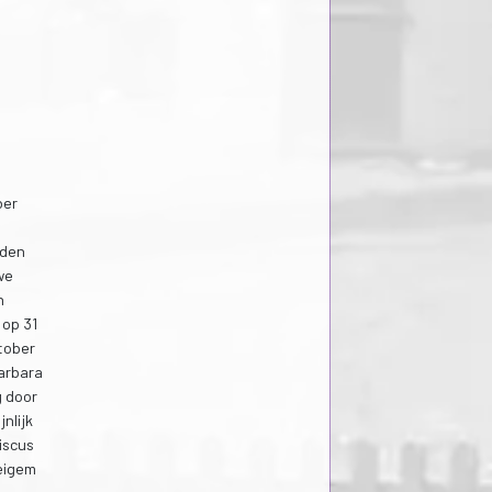
ber
nden
we
n
 op 31
ktober
arbara
g door
nlijk
iscus
eigem