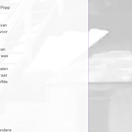
. Popp
 van
voor
van
t was
halen
raat
elfde
 andere