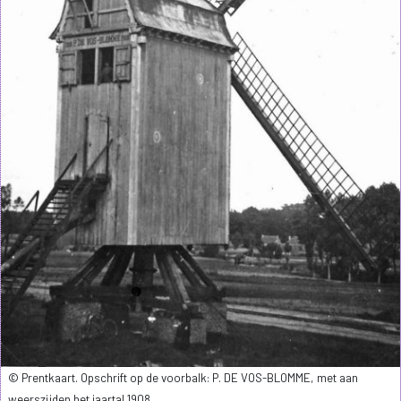
© Prentkaart. Opschrift op de voorbalk: P. DE VOS-BLOMME, met aan
weerszijden het jaartal 1908