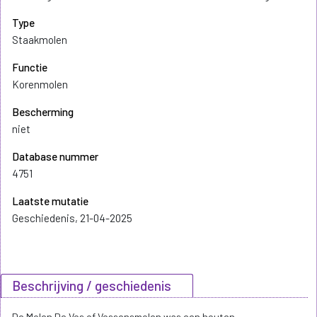
Type
Staakmolen
Functie
Korenmolen
Bescherming
niet
Database nummer
4751
Laatste mutatie
Geschiedenis, 21-04-2025
Beschrijving / geschiedenis
De Molen De Vos of Vossensmolen was een houten