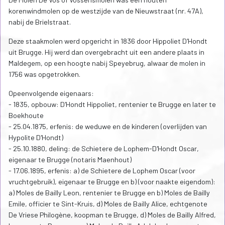
korenwindmolen op de westzijde van de Nieuwstraat (nr. 47A),
nabij de Brielstraat.
Deze staakmolen werd opgericht in 1836 door Hippoliet D'Hondt
uit Brugge. Hij werd dan overgebracht uit een andere plaats in
Maldegem, op een hoogte nabij Speyebrug, alwaar de molen in
1756 was opgetrokken.
Opeenvolgende eigenaars:
- 1835, opbouw: D'Hondt Hippoliet, rentenier te Brugge en later te
Boekhoute
- 25.04.1875, erfenis: de weduwe en de kinderen (overlijden van
Hypolite D'Hondt)
- 25.10.1880, deling: de Schietere de Lophem-D'Hondt Oscar,
eigenaar te Brugge (notaris Maenhout)
- 17.06.1895, erfenis: a) de Schietere de Lophem Oscar (voor
vruchtgebruik), eigenaar te Brugge en b) (voor naakte eigendom):
a) Moles de Bailly Leon, rentenier te Brugge en b) Moles de Bailly
Emile, officier te Sint-Kruis, d) Moles de Bailly Alice, echtgenote
De Vriese Philogène, koopman te Brugge, d) Moles de Bailly Alfred,