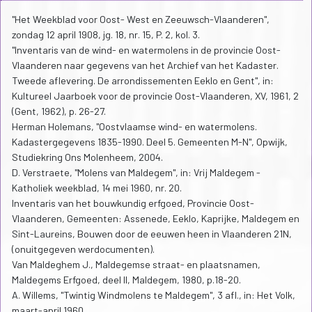
"Het Weekblad voor Oost- West en Zeeuwsch-Vlaanderen",
zondag 12 april 1908, jg. 18, nr. 15, P. 2, kol. 3.
"Inventaris van de wind- en watermolens in de provincie Oost-
Vlaanderen naar gegevens van het Archief van het Kadaster.
Tweede aflevering. De arrondissementen Eeklo en Gent", in:
Kultureel Jaarboek voor de provincie Oost-Vlaanderen, XV, 1961, 2
(Gent, 1962), p. 26-27.
Herman Holemans, "Oostvlaamse wind- en watermolens.
Kadastergegevens 1835-1990. Deel 5. Gemeenten M-N", Opwijk,
Studiekring Ons Molenheem, 2004.
D. Verstraete, "Molens van Maldegem", in: Vrij Maldegem -
Katholiek weekblad, 14 mei 1960, nr. 20.
Inventaris van het bouwkundig erfgoed, Provincie Oost-
Vlaanderen, Gemeenten: Assenede, Eeklo, Kaprijke, Maldegem en
Sint-Laureins, Bouwen door de eeuwen heen in Vlaanderen 21N,
(onuitgegeven werdocumenten).
Van Maldeghem J., Maldegemse straat- en plaatsnamen,
Maldegems Erfgoed, deel II, Maldegem, 1980, p.18-20.
A. Willems, "Twintig Windmolens te Maldegem", 3 afl., in: Het Volk,
maart-april 1960.