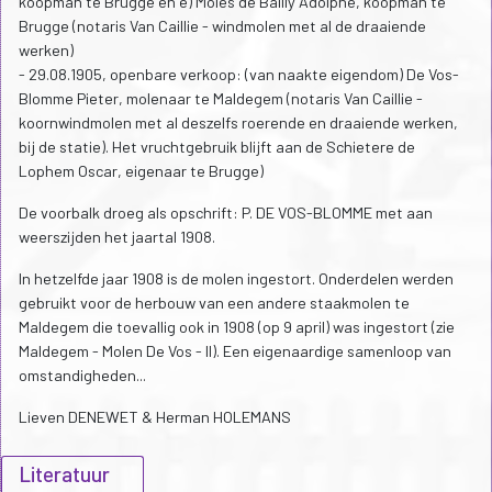
koopman te Brugge en e) Moles de Bailly Adolphe, koopman te
Brugge (notaris Van Caillie - windmolen met al de draaiende
werken)
- 29.08.1905, openbare verkoop: (van naakte eigendom) De Vos-
Blomme Pieter, molenaar te Maldegem (notaris Van Caillie -
koornwindmolen met al deszelfs roerende en draaiende werken,
bij de statie). Het vruchtgebruik blijft aan de Schietere de
Lophem Oscar, eigenaar te Brugge)
De voorbalk droeg als opschrift: P. DE VOS-BLOMME met aan
weerszijden het jaartal 1908.
In hetzelfde jaar 1908 is de molen ingestort. Onderdelen werden
gebruikt voor de herbouw van een andere staakmolen te
Maldegem die toevallig ook in 1908 (op 9 april) was ingestort (zie
Maldegem - Molen De Vos - II). Een eigenaardige samenloop van
omstandigheden...
Lieven DENEWET & Herman HOLEMANS
Literatuur