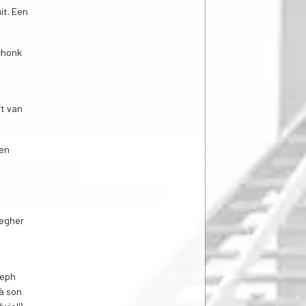
it. Een
chonk
ft van
 en
aegher
seph
 à son