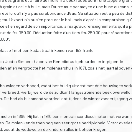
 des grains et à faire de l'huile. Il a deux roues dont l'une (appelé 'grond
 à grain et celle à huile, mais l'autre mue par moyen d'une buse ou canal 
en été lorqu'il n'y a pas surabondance d'eau. Sa situation est à peu de di
. L'expert n'a pu s'en procurer le bail, mais d'après la comparaison qu'i
ce et en égard de son importance, ainsi qu'aux renseignements qu'il a pr
 brut de frs. 750.00. Déduction faite d'un tiers frs. 250.00 pour réparation
0,00".
klasse 1 met een kadastraal inkomen van 152 frank.
an Justin Simoens (zoon van Benedictus) gebeurden er ingrijpende
en af en vergrootte het molenaarshuis in 1871, zoals het jaartal boven
ouwlagen verhoogd, zodat het huidig uitzicht met drie bouwlagen ver
 verbreed. Hierbij werd de de zuidkant langsstromende beek overwelfd,
. Dit had als bijkomend voordeel dat tijdens de winter zonder ijsgang v
 molen in 1896. Hij liet in 1910 een monocilincer dieselmotor met verwar
en. De molen kende toen nog een zeer grote bedrijvigheid. Victor overle
tijd, zodat de weduwe en de kinderen alles in beheer kregen.