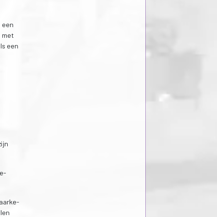
a een
n met
ls een
ijn
ne-
Maarke-
olen