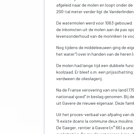
afgeleid naar de molen en loopt onder de
200-tal meter verder ligt de Vanderlinde
De watermolen werd voor 1063 gebouwd. H
de inkomsten uit de molen aan de pas opg
levensonderhoud van de monniken te voo
Nog tijdens de middeleeuwen ging de eige
het water") over in handen van de heren 
De molen had lange tijd een dubbele funct
koolzaad. Er bleef o.m. een prijsschatting
verdween de olieslagerij.
Na de Franse verovering van ons land (179
nationaal goed" in beslag genomen. Bij 
uit Gavere de nieuwe eigenaar. Deze famili
Uit het proces-verbaal van afpalng van 
"il existe dcans la commune deux moulins 
De Saeger, rentier à Gavere (n° 66) a un