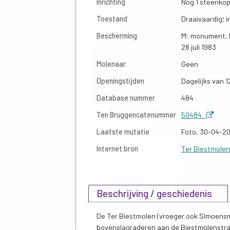
Inrichting
Nog 1 steenkopp
Toestand
Draaivaardig; i
Bescherming
M: monument, D
28 juli 1983
Molenaar
Geen
Openingstijden
Dagelijks van 1
Database nummer
484
Ten Bruggencatenummer
50484
Laatste mutatie
Foto, 30-04-2
Internet bron
Ter Biestmole
Beschrijving / geschiedenis
De Ter Biestmolen (vroeger ook Simoens
bovenslagraderen aan de Biestmolenstra