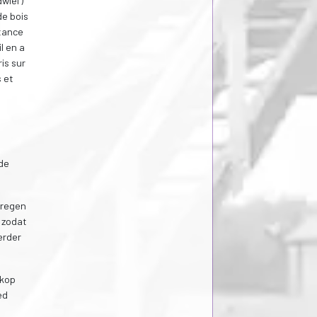
wiel')
de bois
stance
l en a
is sur
s et
 de
kregen
 zodat
erder
mkop
ed