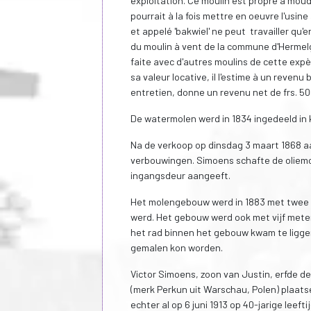
exploitation. Ce moulin est propre à moudre
pourrait à la fois mettre en oeuvre l'usine
et appelé 'bakwiel' ne peut travailler qu'
du moulin à vent de la commune d'Hermelgem
faite avec d'autres moulins de cette expè
sa valeur locative, il l'estime à un revenu
entretien, donne un revenu net de frs. 50
De watermolen werd in 1834 ingedeeld in 
Na de verkoop op dinsdag 3 maart 1868 a
verbouwingen. Simoens schafte de oliemol
ingangsdeur aangeeft.
Het molengebouw werd in 1883 met twee b
werd. Het gebouw werd ook met vijf meter
het rad binnen het gebouw kwam te liggen
gemalen kon worden.
Victor Simoens, zoon van Justin, erfde de
(merk Perkun uit Warschau, Polen) plaats
echter al op 6 juni 1913 op 40-jarige leef