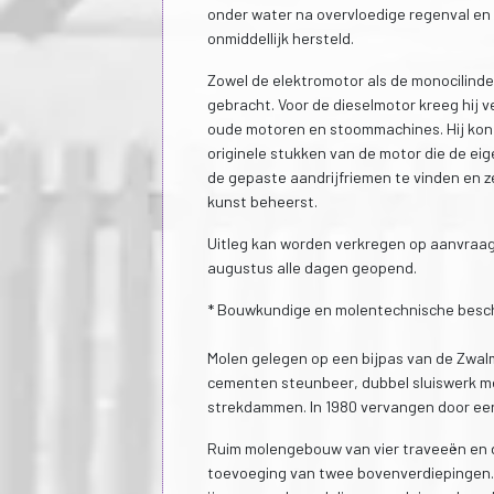
onder water na overvloedige regenval en
onmiddellijk hersteld.
Zowel de elektromotor als de monocilinde
gebracht. Voor de dieselmotor kreeg hij v
oude motoren en stoommachines. Hij kon d
originele stukken van de motor die de ei
de gepaste aandrijfriemen te vinden en ze
kunst beheerst.
Uitleg kan worden verkregen op aanvraag.
augustus alle dagen geopend.
* Bouwkundige en molentechnische besch
Molen gelegen op een bijpas van de Zwalm
cementen steunbeer, dubbel sluiswerk me
strekdammen. In 1980 vervangen door ee
Ruim molengebouw van vier traveeën en d
toevoeging van twee bovenverdiepingen.