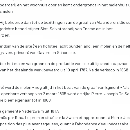
 boerderij en het woonhuis door en komt ondergronds in het molenhuis u
nsmolen.
ij behoorde dan tot de bezittingen van de graaf van Vlaanderen. Die s
erichte benedictijner Sint-Salvatorabdij van Ename om in het
rzien.
ndom van de site ("een hofstee, acht bunder land, een molen en de hel
(graven, prinsen) van Gavere en Schorisse.
ie: het malen van graan en de productie van olie uit lijnzaad, raapzaad
 van het draaiende werk bewaard uit 10 april 1787. Na de verkoop in 1868
5) werd de molen - nog altijd in het bezit van de graaf van Egmont - "als
de openbare verkoop van 2 maart 1805 werd de rijke Pierre-Joseph De S
e bleef eigenaar tot in 1868.
de gemeente Nederzwalm uit 1817:
mûs par l'eau. Le premier situé sur la Zwalm et appartenant à Pierre Jo
e position des plus avantageuses, quant à l'abondance d'eau nécessaire