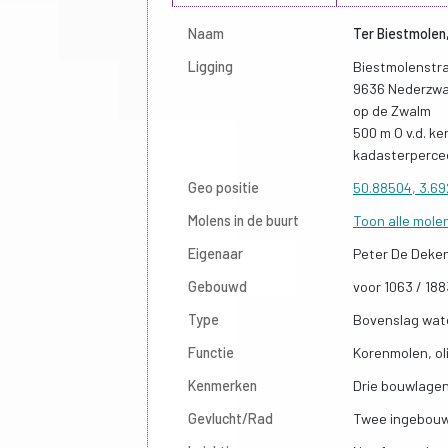
Naam
Ter Biestmolen
Ligging
Biestmolenstra
9636 Nederzwa
op de Zwalm
500 m O v.d. ke
kadasterperce
Geo positie
50.88504, 3.6
Molens in de buurt
Toon alle mole
Eigenaar
Peter De Deke
Gebouwd
voor 1063 / 188
Type
Bovenslag wat
Functie
Korenmolen, ol
Kenmerken
Drie bouwlage
Gevlucht/Rad
Twee ingebouw