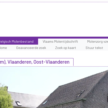
elgisch Molenbestand
Vlaams Molentijdschrift
Molenzorg vz
Home
Geavanceerde zoek
Zoek op kaart
Stuur tekst
), Vlaanderen, Oost-Vlaanderen