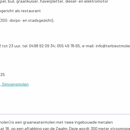
el, buil, graankuiser, haverpletter, diesel- en elektromotor
ngericht als restaurant
SG: dorps- en stadsgezicht},
2 tot 23 uur, tel. 0498 92 09 34; 055 49 76 65, e-mail: info@terbiestmol
025
n, Simoensmolen
molen) is een graanwatermolen met twee ingebouwde metalen
at 18, op een aftakking van de Zwalm. Deze wordt 300 meter stroomop