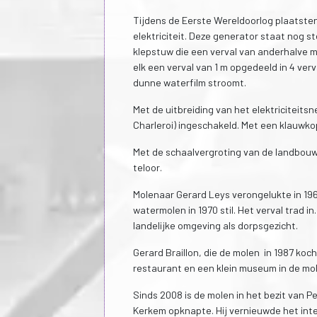
Tijdens de Eerste Wereldoorlog plaatste
elektriciteit. Deze generator staat nog s
klepstuw die een verval van anderhalve 
elk een verval van 1 m opgedeeld in 4 ve
dunne waterfilm stroomt.
Met de uitbreiding van het elektriciteit
Charleroi) ingeschakeld. Met een klauwk
Met de schaalvergroting van de landbouw 
teloor.
Molenaar Gerard Leys verongelukte in 19
watermolen in 1970 stil. Het verval trad 
landelijke omgeving als dorpsgezicht.
Gerard Braillon, die de molen in 1987 koc
restaurant en een klein museum in de mo
Sinds 2008 is de molen in het bezit van
Kerkem opknapte. Hij vernieuwde het inte