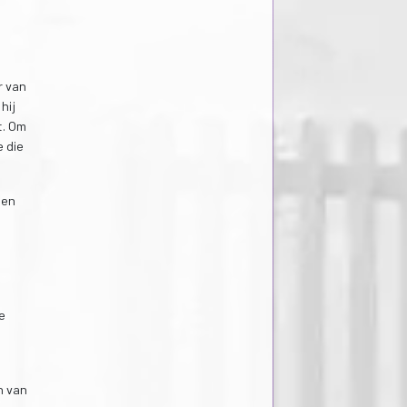
r van
hij
t. Om
e die
 en
e
n van