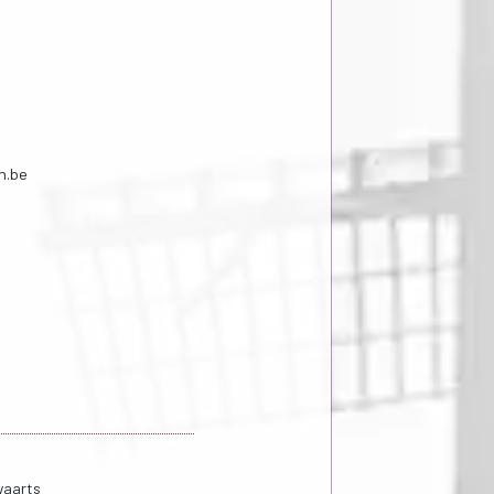
en.be
waarts