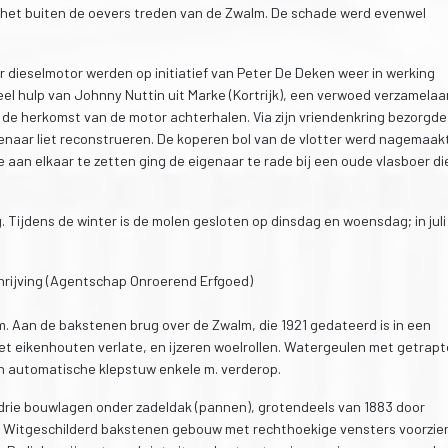
 het buiten de oevers treden van de Zwalm. De schade werd evenwel
r dieselmotor werden op initiatief van Peter De Deken weer in werking
eel hulp van Johnny Nuttin uit Marke (Kortrijk), een verwoed verzamelaa
e herkomst van de motor achterhalen. Via zijn vriendenkring bezorgde 
genaar liet reconstrueren. De koperen bol van de vlotter werd nagemaak
 aan elkaar te zetten ging de eigenaar te rade bij een oude vlasboer di
 Tijdens de winter is de molen gesloten op dinsdag en woensdag; in juli
rijving (Agentschap Onroerend Erfgoed)
. Aan de bakstenen brug over de Zwalm, die 1921 gedateerd is in een
t eikenhouten verlate, en ijzeren woelrollen. Watergeulen met getrapt
n automatische klepstuw enkele m. verderop.
rie bouwlagen onder zadeldak (pannen), grotendeels van 1883 door
 Witgeschilderd bakstenen gebouw met rechthoekige vensters voorzie