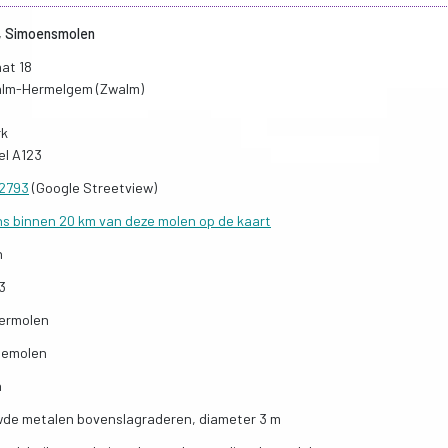
, Simoensmolen
at 18
lm-Hermelgem (Zwalm)
rk
el A123
92793
(Google Streetview)
ns binnen 20 km van deze molen op de kaart
n
3
ermolen
iemolen
n
de metalen bovenslagraderen, diameter 3 m