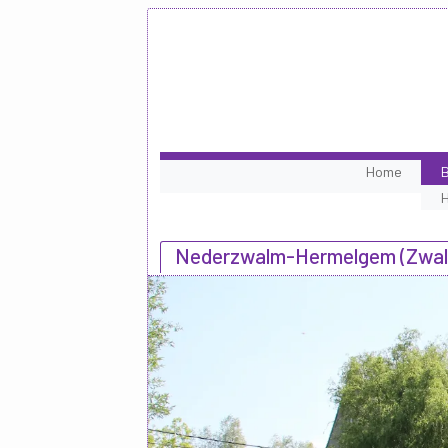
Home
B
Nederzwalm-Hermelgem (Zwalm