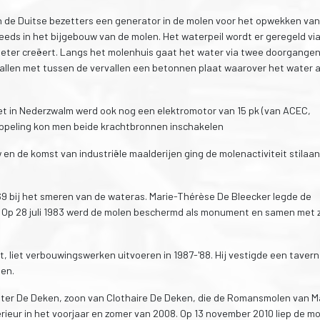
n de Duitse bezetters een generator in de molen voor het opwekken van
teeds in het bijgebouw van de molen. Het waterpeil wordt er geregeld vi
meter creëert. Langs het molenhuis gaat het water via twee doorgange
rvallen met tussen de vervallen een betonnen plaat waarover het water a
snet in Nederzwalm werd ook nog een elektromotor van 15 pk (van ACEC,
oppeling kon men beide krachtbronnen inschakelen
en de komst van industriële maalderijen ging de molenactiviteit stilaan
69 bij het smeren van de wateras. Marie-Thérèse De Bleecker legde de
in. Op 28 juli 1983 werd de molen beschermd als monument en samen met z
ht, liet verbouwingswerken uitvoeren in 1987-'88. Hij vestigde een taver
len.
 Peter De Deken, zoon van Clothaire De Deken, die de Romansmolen van 
rieur in het voorjaar en zomer van 2008. Op 13 november 2010 liep de m