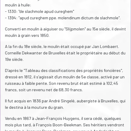
moulin à huile:
- 1330: "de slachmole apud cureghem"
- 1394: "apud cureghem ppe. molendinum dictum de slachmole".
Converti en moulin à aiguiser ou "Slijpmolen" au 15e siècle, il devint
moulin à grain vers 1850.
A la fin du 18e siècle, le moulin était occupé par Jan Lombaert.
Corneille Dekwanter de Bruxelles était le propriétaire au début du
19e siècle.
D'après le "Tableau des classifications des propriétés foncières",
dressé en 1812, il s'agissait d'un moulin de 5e classe, activé par un
ruisseau à faible pente. Son revenu brut était estimé à 102,45
francs, soit un revenu net de 68,30 francs.
Il fut acquis en 1836 par André Singelé, aubergiste à Bruxelles, qui
le destina à la mouture du grain.
Vendu en 1867 à Jean-François Huygens, il sera cédé, quelques
mois plus tard, à François Boon-Beekman. Ses héritiers vendront