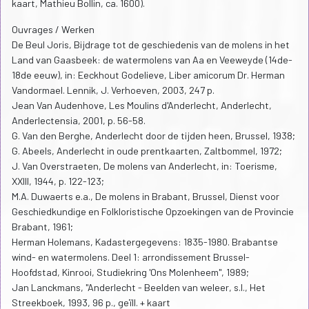
kaart, Mathieu Bollin, ca. 1600).
Ouvrages / Werken
De Beul Joris, Bijdrage tot de geschiedenis van de molens in het
Land van Gaasbeek: de watermolens van Aa en Veeweyde (14de-
18de eeuw), in: Eeckhout Godelieve, Liber amicorum Dr. Herman
Vandormael. Lennik, J. Verhoeven, 2003, 247 p.
Jean Van Audenhove, Les Moulins d'Anderlecht, Anderlecht,
Anderlectensia, 2001, p. 56-58.
G. Van den Berghe, Anderlecht door de tijden heen, Brussel, 1938;
G. Abeels, Anderlecht in oude prentkaarten, Zaltbommel, 1972;
J. Van Overstraeten, De molens van Anderlecht, in: Toerisme,
XXIII, 1944, p. 122-123;
M.A. Duwaerts e.a., De molens in Brabant, Brussel, Dienst voor
Geschiedkundige en Folkloristische Opzoekingen van de Provincie
Brabant, 1961;
Herman Holemans, Kadastergegevens: 1835-1980. Brabantse
wind- en watermolens. Deel 1: arrondissement Brussel-
Hoofdstad, Kinrooi, Studiekring 'Ons Molenheem", 1989;
Jan Lanckmans, "Anderlecht - Beelden van weleer, s.l., Het
Streekboek, 1993, 96 p., geïll. + kaart