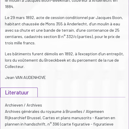
le moulin à Jacques Boon-Beekman, couvreur à Anderlecht en
1884.
Le 29 mars 1892, acte de cession conditionnel par Jacques Boon,
habitant chaussée de Mons 355 à Anderlecht, d'un moulin à eau
avec sa chute et une bande de terrain, d'une contenance de 25
centiares, cadastrés section B n° 332/c (parties), pour le prix de
trois mille francs.
Les bâtiments furent démolis en 1892, à l'exception d'un entrepôt,
lors du voûtement du Broeckbeek et du percement de la rue de
Collecteur.
Jean VAN AUDENHOVE
Literatuur
Archieven / Archives
Archives générales du royaume à Bruxelles / Algemeen
Rijksarchief Brussel, Cartes et plans manuscrits - Kaarten en
plannen in handschrift, n° 396 (carte figurative - figuratieve