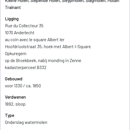
Kleine Molen, Slepende Molen, Sleypmolen, Slagmolen, Moulin
Traînant
Ligging
Rue du Collecteur 35
1070 Anderlecht
au coin avec le square Albert Ier
Hoofdrioolstraat 35, hoek met Albert I-Square
Opkuregem
op de Broekbeek, nabij monding in Zenne
kadasterperceel B332
Gebouwd
voor 1330 / ca. 1850
Verdwenen
1892, sloop
Type
Onderslag watermolen