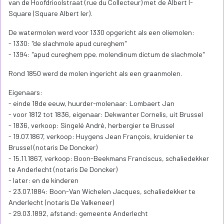
van de Hoofdrioolstraat (rue du Collecteur) met de Albert I-
Square (Square Albert Ier).
De watermolen werd voor 1330 opgericht als een oliemolen:
- 1330: "de slachmole apud cureghem"
- 1394: "apud cureghem ppe. molendinum dictum de slachmole"
Rond 1850 werd de molen ingericht als een graanmolen.
Eigenaars:
- einde 18de eeuw, huurder-molenaar: Lombaert Jan
- voor 1812 tot 1836, eigenaar: Dekwanter Cornelis, uit Brussel
- 1836, verkoop: Singelé André, herbergier te Brussel
- 19.07.1867, verkoop: Huygens Jean François, kruidenier te
Brussel (notaris De Doncker)
- 15.11.1867, verkoop: Boon-Beekmans Franciscus, schaliedekker
te Anderlecht (notaris De Doncker)
- later: en de kinderen
- 23.07.1884: Boon-Van Wichelen Jacques, schaliedekker te
Anderlecht (notaris De Valkeneer)
- 29.03.1892, afstand: gemeente Anderlecht