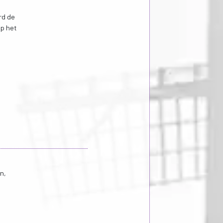
rd de
op het
n,