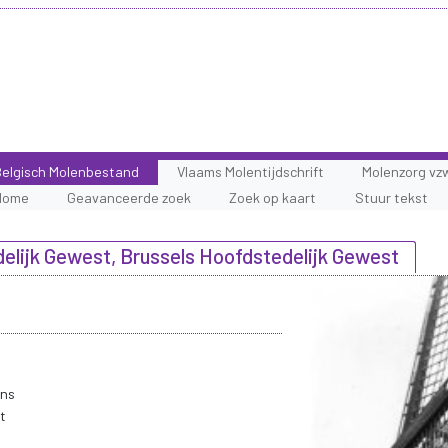
elgisch Molenbestand
Vlaams Molentijdschrift
Molenzorg vz
Home
Geavanceerde zoek
Zoek op kaart
Stuur tekst
elijk Gewest, Brussels Hoofdstedelijk Gewest
ons
t