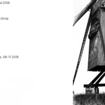
el G106
, sloop
e, 08-11-2016