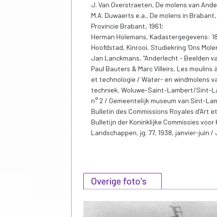
J. Van Overstraeten, De molens van Anderle
M.A. Duwaerts e.a., De molens in Brabant
Provincie Brabant, 1961;
Herman Holemans, Kadastergegevens: 183
Hoofdstad, Kinrooi, Studiekring 'Ons Mol
Jan Lanckmans, "Anderlecht - Beelden van w
Paul Bauters & Marc Villeirs, Les moulins
et technologie / Water- en windmolens 
techniek, Woluwe-Saint-Lambert/Sint-L
n° 2 / Gemeentelijk museum van Sint-Lam
Bulletin des Commissions Royales d'Art e
Bulletijn der Koninklijke Commissies vo
Landschappen, jg. 77, 1938, janvier-juin / 
Overige foto's