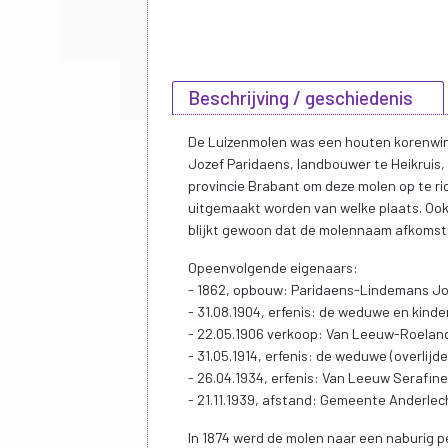
Beschrijving / geschiedenis
De Luizenmolen was een houten korenwind
Jozef Paridaens, landbouwer te Heikruis,
provincie Brabant om deze molen op te ri
uitgemaakt worden van welke plaats. Ook
blijkt gewoon dat de molennaam afkomsti
Opeenvolgende eigenaars:
- 1862, opbouw: Paridaens-Lindemans Joze
- 31.08.1904, erfenis: de weduwe en kinde
- 22.05.1906 verkoop: Van Leeuw-Roeland
- 31.05.1914, erfenis: de weduwe (overlijd
- 26.04.1934, erfenis: Van Leeuw Serafin
- 21.11.1939, afstand: Gemeente Anderle
In 1874 werd de molen naar een naburig pe