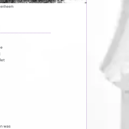
olenheem
de
t
Het
en was