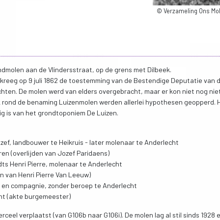
© Verzameling Ons M
molen aan de Vlindersstraat, op de grens met Dilbeek.
 kreeg op 9 juli 1862 de toestemming van de Bestendige Deputatie van 
chten. De molen werd van elders overgebracht, maar er kon niet nog nie
 rond de benaming Luizenmolen werden allerlei hypothesen geopperd. 
g is van het grondtoponiem De Luizen.
f, landbouwer te Heikruis - later molenaar te Anderlecht
ren (overlijden van Jozef Paridaens)
ts Henri Pierre, molenaar te Anderlecht
en van Henri Pierre Van Leeuw)
e en compagnie, zonder beroep te Anderlecht
cht (akte burgemeester)
rceel verplaatst (van G106b naar G106i). De molen lag al stil sinds 1928 