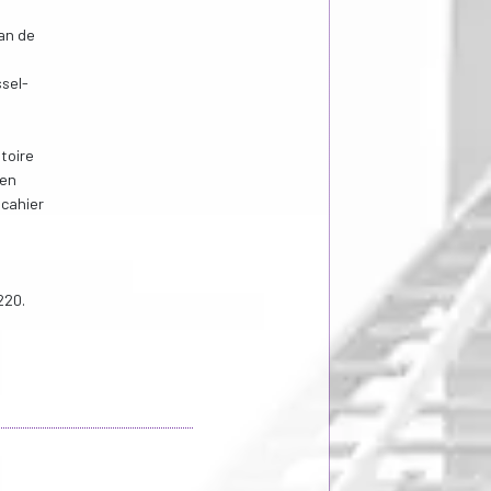
van de
sel-
toire
 en
cahier
220.