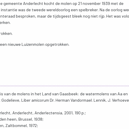
. De gemeente Anderlecht kocht de molen op 21 november 1939 met de
e instantie was de tweede wereldoorlog een spelbreker. Na de oorlog we
nteraad besproken, maar de tijdsgeest bleek nog niet rijp. Het was vol
erken.
rokken.
6 een nieuwe Luizenmolen opgetrokken.
enis van de molens in het Land van Gaasbeek: de watermolens van Aa en
 Godelieve, Liber amicorum Dr. Herman Vandormael. Lennik, J. Verhoeve
echt, Anderlecht, Anderlectensia, 2001, 190 p.;
den heen, Brussel, 1938;
en, Zaltbommel, 1972;