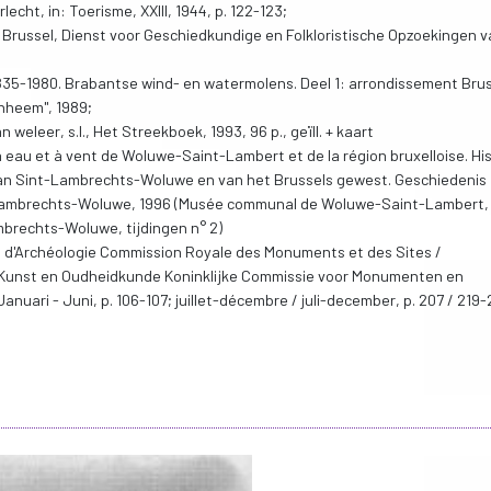
cht, in: Toerisme, XXIII, 1944, p. 122-123;
, Brussel, Dienst voor Geschiedkundige en Folkloristische Opzoekingen 
5-1980. Brabantse wind- en watermolens. Deel 1: arrondissement Brus
enheem", 1989;
eleer, s.l., Het Streekboek, 1993, 96 p., geïll. + kaart
 à eau et à vent de Woluwe-Saint-Lambert et de la région bruxelloise. His
van Sint-Lambrechts-Woluwe en van het Brussels gewest. Geschiedenis
ambrechts-Woluwe, 1996 (Musée communal de Woluwe-Saint-Lambert, 
brechts-Woluwe, tijdingen n° 2)
t d'Archéologie Commission Royale des Monuments et des Sites /
or Kunst en Oudheidkunde Koninklijke Commissie voor Monumenten en
Januari - Juni, p. 106-107; juillet-décembre / juli-december, p. 207 / 219-