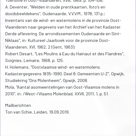
Toerisme in Oost-Vlaanderen, XVIII, 1969, p. 104-106;
A. Deventer, "Welden in oude prentkaarten, foto's en
doodsbeeldekens", Oudenaarde, V.V.V.M., 1978, 131 p.;
Inventaris van de wind- en watermolens in de provincie Oost-
Vlaanderen naar gegevens van het Archief van het Kadaster.
Derde aflevering. De arrondissementen Oudenaarde en Sint-
Niklaas", in: Kultureel Jaarboek voor de provincie Oost-
Vlaanderen, XVI, 1962, 2 (Gent, 1963);
Robert Desart, "Les Moulins à Eau du Hainaut et des Flandres",
Soignies, Lemaire, 1968, p. 125.
H. Holemans, "Oostvlaamse wind- en watermolens.
Kadastergegevens 1835-1990. Deel 8. Gemeenten U-Z", Opwijk,
Studiekring "Ons Molenheem", Opwijk, 2008.
Mola, "Aantal asomwentelingen van Oost-Vlaamse molens in
2010", in: /West-/Vlaams Molenblad, XXVII, 2011, 1, p. 51.
Mailberichten
Ton van Schie, Leiden, 19.09.2019.