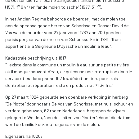
de Oossemolen als locatie aangeduid: "ande molen t oossche"
(1571, f° 9 v°) en "ande molen toissche" (1577, 31 r°).
In het Ancien Regime behoorde de boerderij met de molen toe
aan de opeenvolgende heren van Schorisse en Oosse: David de
Vos was de huurder voor 27 jaar vanaf 1767 aan 200 ponden
parisis per jaar van de heren van Schorisse. En in 1791: "Item
appartient à la Seigneurie D'Oyssche un moulin à l'eau".
Kadastrale beschrijving uit 1817:
"il existe dans la commune un moulin à eau sur une petite rivière
où il mangue souvent d'eau, ce qui cause une interruption dans le
service et est loué par an 107 frs. déduit un tiers pour frais
d'entretien et réparation reste en produit net 71.34 frs."
Op 27 maart 1824 gebeurde een openbare verkoping in herberg
"De Motte" door notaris De Vos van Schorisse, met huis, schuur en
verdere gebouwen, 62 roden Nederlands, begrepen de vijvers,
gelegen te Welden, "aen de limiten van Maeter". Vanaf die datum
werd de familie Eeckhout eigenaar van de molen.
Eigenaars na 1820: