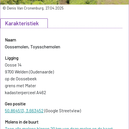
© Denis Van Cronenburg, 27.04.2025
Karakteristiek
Naam
Oossemolen, Toysschemolen
Ligging
Oosse 14
9700 Welden (Oudenaarde)
op de Oossebeek
grens met Mater
kadasterperceel A462
Geo positie
50.864513, 3.663452
(Google Streetview)
Molens in de buurt
Toon alle molens binnen 20 km van deze molen op de kaart