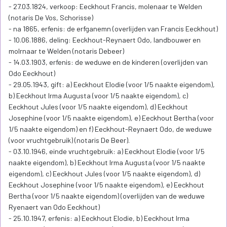
- 27.03.1824, verkoop: Eeckhout Francis, molenaar te Welden
(notaris De Vos, Schorisse)
- na 1865, erfenis: de erfganemn (overlijden van Francis Eeckhout)
- 10.06.1886, deling: Eeckhout-Reynaert Odo, landbouwer en
molrnaar te Welden (notaris Debeer)
- 14.03.1903, erfenis: de weduwe en de kinderen (overlijden van
Odo Eeckhout)
- 29.05.1943, gift: a) Eeckhout Elodie (voor 1/5 naakte eigendom),
b) Eeckhout Irma Augusta (voor 1/5 naakte eigendom), c)
Eeckhout Jules (voor 1/5 naakte eigendom), d) Eeckhout
Josephine (voor 1/5 naakte eigendom), e) Eeckhout Bertha (voor
1/5 naakte eigendom) en f) Eeckhout-Reynaert Odo, de weduwe
(voor vruchtgebruik) (notaris De Beer).
- 03.10.1946, einde vruchtgebruik: a) Eeckhout Elodie (voor 1/5
naakte eigendom), b) Eeckhout Irma Augusta (voor 1/5 naakte
eigendom), c) Eeckhout Jules (voor 1/5 naakte eigendom), d)
Eeckhout Josephine (voor 1/5 naakte eigendom), e) Eeckhout
Bertha (voor 1/5 naakte eigendom) (overlijden van de weduwe
Ryenaert van Odo Eeckhout)
- 25.10.1947, erfenis: a) Eeckhout Elodie, b) Eeckhout Irma