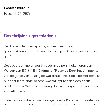
Laatste mutatie
Foto, 29-04-2025
Beschrijving / geschiedenis
De Oossemolen, destijds Toysschemolen, is een
graanwatermolen met bovenslagrad op de Oossebeek, in Oosse
nr. 14.
Deze boerderijmolen wordt reeds in de penningkohieren van
Welden van 1571 (f° 16 r°) vermeld: "Pieter de Bock haut in pachte
van de grave van Lalaing de watermuelene tOossche met een aut
buender lants ende watere, waeraf leyt bet dan een heelft
up Maetere (= Mater), maer bringt tselve hier gheheel over jaerlix
voor 48 p. pars".
In de penningkohieren van buurgemeente Mater wordt vinden we