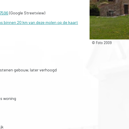
97596
(Google Streetview)
ns binnen 20 km van deze molen op de kaart
© Foto 2009
kstenen gebouw, later verhoogd
ls woning
jk