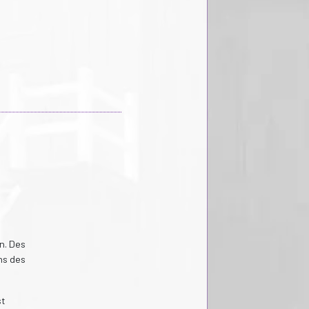
n. Des
ns des
st