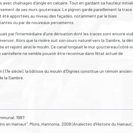
 avec chaînages d'angle en calcaire. Tout en gardant sa hauteur initial
haussement de ses murs goutereaux. Le pignon garde pareillement la trace
 été apportées au niveau des façades, notamment par le biais
stantes ou par de nouveaux percements.
tuait par l'intermédiaire d'une dérivation dont les traces sont encore visi
ersoir. Alors que la rivière suit son cours naturel vers la Sambre, la dér
llée et rejoint ainsi le moulin. Ce canal longeait le mur gouttereau (côté o
vantellerie ne semble pouvoir être reconnue dans l'état actuel de
on (17e siècle), la bâtisse du moulin d'Oignies constitue un témoin ancien
de la Sambre.
ommunal, 1987.
lins en Hainaut", Mons, Hannonia, 2008 (Analectes d'Histoire du Hainaut