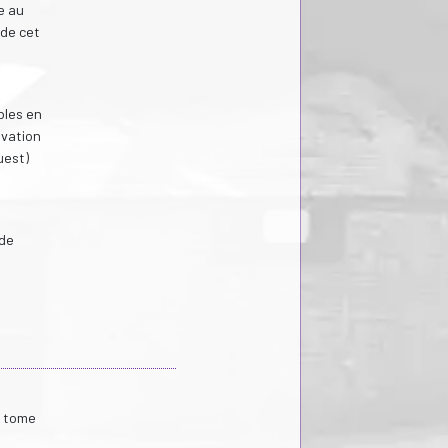
e au
 de cet
bles en
ivation
uest)
 de
, tome