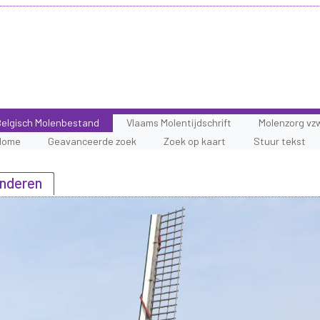
elgisch Molenbestand
Vlaams Molentijdschrift
Molenzorg vz
Home
Geavanceerde zoek
Zoek op kaart
Stuur tekst
anderen