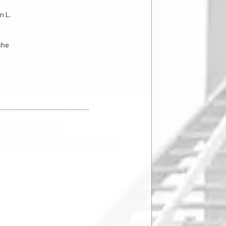
n L.
che