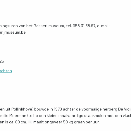
ningsuren van het Bakkerijmuseum, tel. 058.31.38.97, e-mail:
erijmuseum.be
025
Nachten
en uit Pollinkhove) bouwde in 1979 achter de voormalige herberg De Viol
amilie Moerman) te Lo een kleine maalvaardige staakmolen met een vluc
 is ca. 60 cm. Hij maalt ongeveer 50 kg graan per uur.