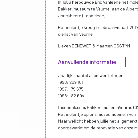
In 1986 herbouwde Eric Vanleene het molen
Bakkerijmuseum te Veurne, aan de Albert I
Jonckheere (Lendelede).
Het molentje kreeg in februari-maart 201
dienst van Veurne.
Lieven DENEWET & Maarten OSSTYN
Aanvullende informatie
Jaarlijks aantal asomwentelingen
1996: 209.161
1997: 79.675
1998: 82.694
facebook.com/BakkerijmuseumVeurne (02
Het molentje op ons museumdomein vormt 
Maar wellicht hebben jullie het al gemer
doorgewerkt om de renovatie van onze mol