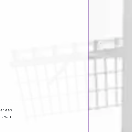
ier aan
ht van