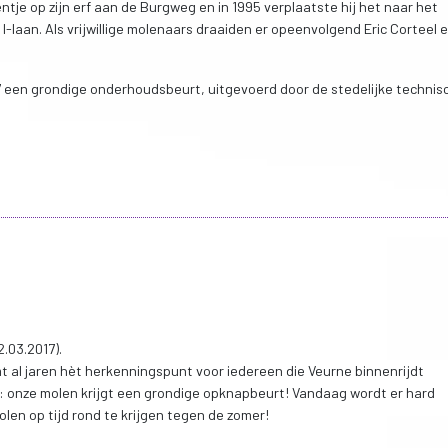
tje op zijn erf aan de Burgweg en in 1995 verplaatste hij het naar het
-laan. Als vrijwillige molenaars draaiden er opeenvolgend Eric Corteel e
7 een grondige onderhoudsbeurt, uitgevoerd door de stedelijke technis
.03.2017).
al jaren hèt herkenningspunt voor iedereen die Veurne binnenrijdt
kt: onze molen krijgt een grondige opknapbeurt! Vandaag wordt er hard
en op tijd rond te krijgen tegen de zomer!