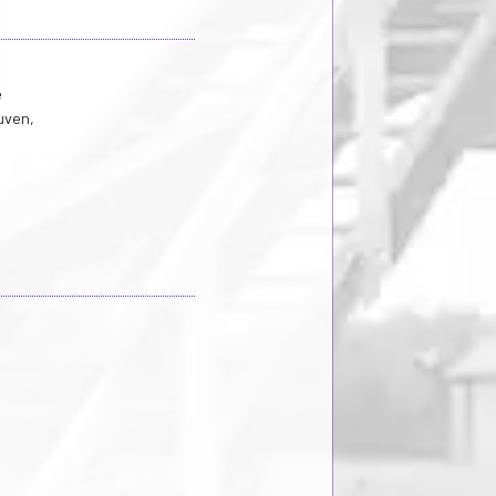
e
uven,