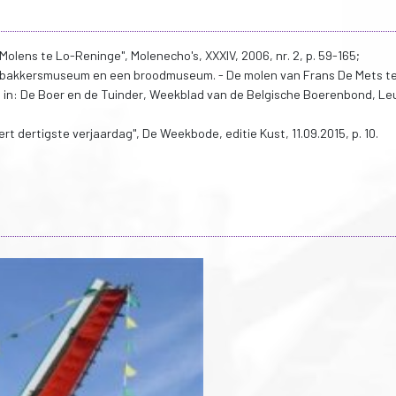
Molens te Lo-Reninge", Molenecho's, XXXIV, 2006, nr. 2, p. 59-165;
n bakkersmuseum en een broodmuseum. - De molen van Frans De Mets t
 in: De Boer en de Tuinder, Weekblad van de Belgische Boerenbond, Le
t dertigste verjaardag", De Weekbode, editie Kust, 11.09.2015, p. 10.