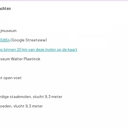
achten
ijmuseum
665864
(Google Streetview)
ns binnen 20 km van deze molen op de kaart
seum Walter Plaetinck
t open voet
rdige staakmolen, vlucht 9,3 meter
oeden, vlucht 9,3 meter