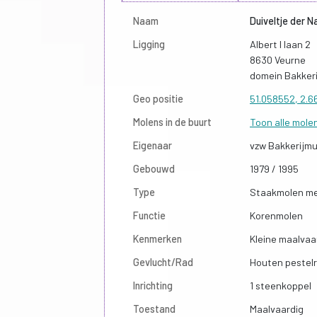
Naam
Duiveltje der N
Ligging
Albert I laan 2
8630 Veurne
domein Bakker
Geo positie
51.058552, 2.
Molens in de buurt
Toon alle mole
Eigenaar
vzw Bakkerijmu
Gebouwd
1979 / 1995
Type
Staakmolen me
Functie
Korenmolen
Kenmerken
Kleine maalvaa
Gevlucht/Rad
Houten pestelr
Inrichting
1 steenkoppel
Toestand
Maalvaardig