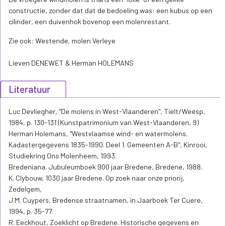
constructie, zonder dat dat de bedoeling was: een kubus op een
cilinder, een duivenhok bovenop een molenrestant.
Zie ook: Westende, molen Verleye
Lieven DENEWET & Herman HOLEMANS
Literatuur
Luc Devliegher, "De molens in West-Vlaanderen", Tielt/Weesp,
1984, p. 130-131 (Kunstpatrimonium van West-Vlaanderen, 9)
Herman Holemans, "Westvlaamse wind- en watermolens.
Kadastergegevens 1835-1990. Deel 1. Gemeenten A-B", Kinrooi,
Studiekring Ons Molenheem, 1993.
Bredeniana. Jubuleumboek 900 jaar Bredene, Bredene, 1988.
K. Clybouw, 1030 jaar Bredene. Op zoek naar onze priorij,
Zedelgem,
J.M. Cuypers, Bredense straatnamen, in Jaarboek Ter Cuere,
1994, p. 35-77.
R. Eeckhout, Zoeklicht op Bredene. Historische gegevens en