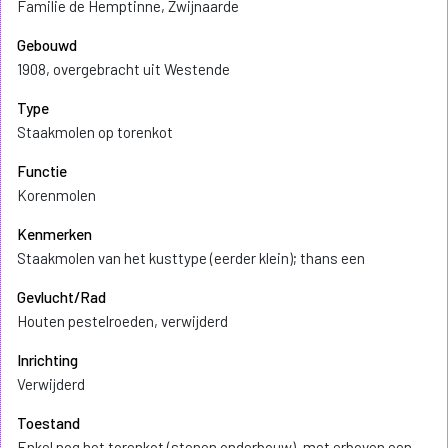
Familie de Hemptinne, Zwijnaarde
Gebouwd
1908, overgebracht uit Westende
Type
Staakmolen op torenkot
Functie
Korenmolen
Kenmerken
Staakmolen van het kusttype (eerder klein); thans een
Gevlucht/Rad
Houten pestelroeden, verwijderd
Inrichting
Verwijderd
Toestand
Enkel nog het torenkot (stenen onderbouw), met erboven een