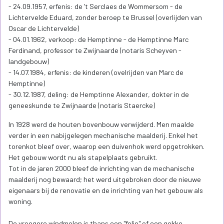
- 24.09.1957, erfenis: de 't Serclaes de Wommersom - de
Lichtervelde Eduard, zonder beroep te Brussel (overlijden van
Oscar de Lichtervelde)
- 04.01.1962, verkoop: de Hemptinne - de Hemptinne Marc
Ferdinand, professor te Zwijnaarde (notaris Scheyven -
landgebouw)
- 14.07.1984, erfenis: de kinderen (ovelrijden van Marc de
Hemptinne)
- 30.12.1987, deling: de Hemptinne Alexander, dokter in de
geneeskunde te Zwijnaarde (notaris Staercke)
In 1928 werd de houten bovenbouw verwijderd. Men maalde
verder in een nabijgelegen mechanische maalderij. Enkel het
torenkot bleef over, waarop een duivenhok werd opgetrokken.
Het gebouw wordt nu als stapelplaats gebruikt.
Tot in de jaren 2000 bleef de inrichting van de mechanische
maalderij nog bewaard; het werd uitgebroken door de nieuwe
eigenaars bij de renovatie en de inrichting van het gebouw als
woning.
De vroegere windmolen is thans een "folie" of een gekke