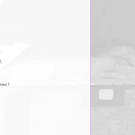
.
2,
mes 1