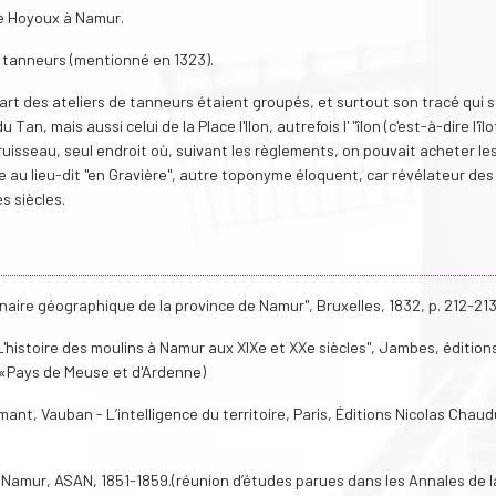
 le Hoyoux à Namur.
s tanneurs (mentionné en 1323).
art des ateliers de tanneurs étaient groupés, et surtout son tracé qui s
Tan, mais aussi celui de la Place l'Ilon, autrefois l' "îlon (c'est-à-dire l'îl
isseau, seul endroit où, suivant les règlements, on pouvait acheter le
 au lieu-dit "en Gravière", autre toponyme éloquent, car révélateur des
s siècles.
naire géographique de la province de Namur", Bruxelles, 1832, p. 212-213
histoire des moulins à Namur aux XIXe et XXe siècles", Jambes, édition
on «Pays de Meuse et d'Ardenne)
mant, Vauban - L’intelligence du territoire, Paris, Éditions Nicolas Chau
amur, ASAN, 1851-1859.(réunion d’études parues dans les Annales de l