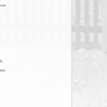
evue
05,
eck,