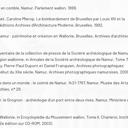
 en comble, Namur, Parlement wallon, 1999.
et, Caroline Mierop, Le bombardement de Bruxelles par Louis XIV et la
, éditions Archives d’Architecture Moderne, Bruxelles, 1992,
amur : patrimoine et création en Wallonie, Bruxelles, Archives d'archite
ventaire de la collection de presse de la Société archéologique de Namu
ion wallonne, in Annales de la Société archéologique de Namur, Tome 7
y, Pierre-Paul Dupont et Daniel Franquien, Archives photographiques
u début du XXe siècle, Namur, Archives photographiques namuroises, 200
 dans un monde : le comté de Namur, 1421-1797, Namur, Musée des Art
hies, n* 29.
, le Grognon : archéologie d'un port entre deux rives, Namur, Ministère 
Wallonie, in Encyclopédie du Mouvement wallon, Tome II, Charleroi, Insti
 2e édition sur CD-ROM, 2003).