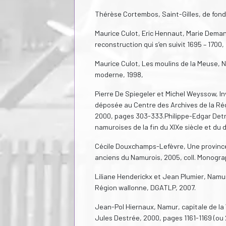
Thérèse Cortembos, Saint-Gilles, de fond
Maurice Culot, Eric Hennaut, Marie Deman
reconstruction qui s’en suivit 1695 – 1700
Maurice Culot, Les moulins de la Meuse, N
moderne, 1998,
Pierre De Spiegeler et Michel Weyssow, In
déposée au Centre des Archives de la Rég
2000, pages 303-333.Philippe-Edgar Detr
namuroises de la fin du XIXe siècle et d
Cécile Douxchamps-Lefèvre, Une province
anciens du Namurois, 2005, coll. Monograp
Liliane Henderickx et Jean Plumier, Namur
Région wallonne, DGATLP, 2007.
Jean-Pol Hiernaux, Namur, capitale de la 
Jules Destrée, 2000, pages 1161-1169 (ou