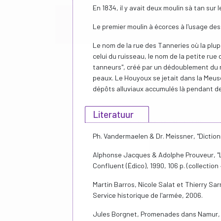
En 1834, il y avait deux moulin sà tan sur
Le premier moulin à écorces à l'usage de
Le nom de la rue des Tanneries où la plup
celui du ruisseau, le nom de la petite rue du 
tanneurs", créé par un dédoublement du ru
peaux. Le Houyoux se jetait dans la Meuse
dépôts alluviaux accumulés là pendant de
Literatuur
Ph. Vandermaelen & Dr. Meissner, "Diction
Alphonse Jacques & Adolphe Prouveur, "L'
Confluent (Édico), 1990, 106 p. (collecti
Martin Barros, Nicole Salat et Thierry Sar
Service historique de l'armée, 2006.
Jules Borgnet, Promenades dans Namur, N