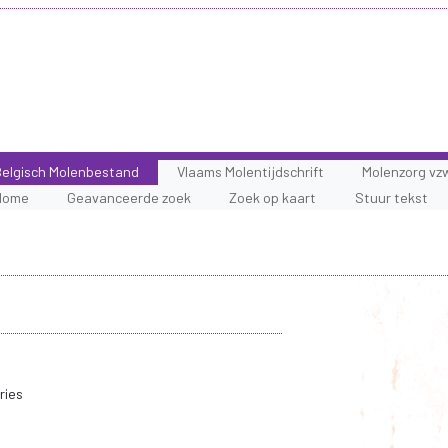
elgisch Molenbestand
Vlaams Molentijdschrift
Molenzorg vz
Home
Geavanceerde zoek
Zoek op kaart
Stuur tekst
ries