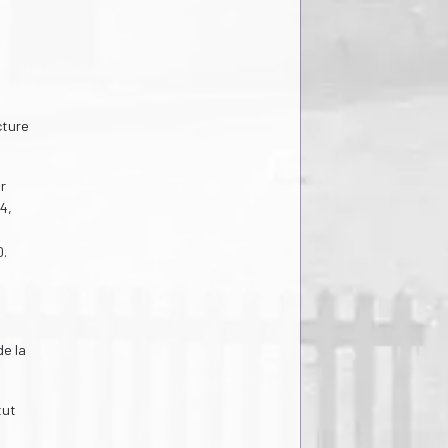
cture
r
4,
0.
s
de la
tut