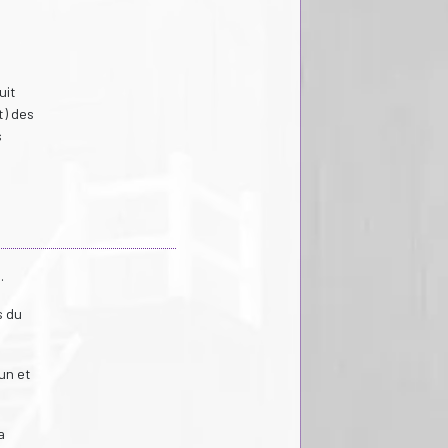
uit
ot) des
s
.
s du
dun et
a