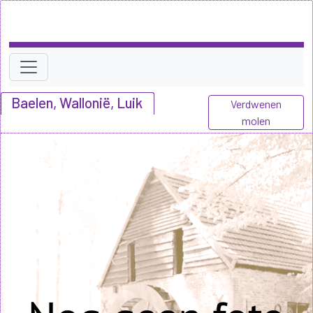
Baelen, Wallonië, Luik
Verdwenen
molen