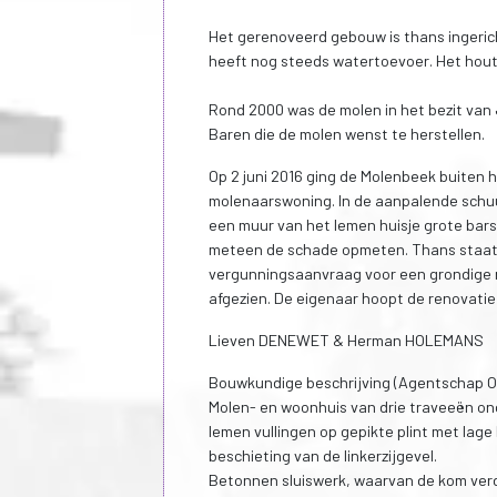
Het gerenoveerd gebouw is thans ingeric
heeft nog steeds watertoevoer. Het houte
Rond 2000 was de molen in het bezit van
Baren die de molen wenst te herstellen.
Op 2 juni 2016 ging de Molenbeek buiten 
molenaarswoning. In de aanpalende schuu
een muur van het lemen huisje grote bar
meteen de schade opmeten. Thans staat d
vergunningsaanvraag voor een grondige r
afgezien. De eigenaar hoopt de renovatie 
Lieven DENEWET & Herman HOLEMANS
Bouwkundige beschrijving (Agentschap O
Molen- en woonhuis van drie traveeën ond
lemen vullingen op gepikte plint met lage
beschieting van de linkerzijgevel.
Betonnen sluiswerk, waarvan de kom ver