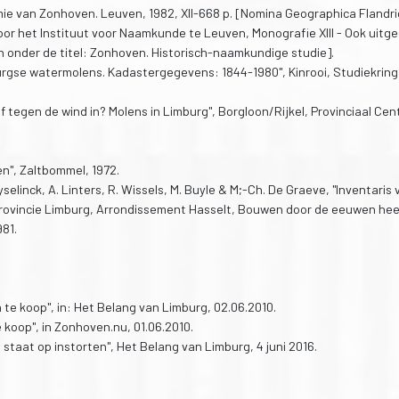
ie van Zonhoven. Leuven, 1982, XII-668 p. [Nomina Geographica Flandri
r het Instituut voor Naamkunde te Leuven, Monografie XIII - Ook uitg
onder de titel: Zonhoven. Historisch-naamkundige studie].
gse watermolens. Kadastergegevens: 1844-1980", Kinrooi, Studiekring
 tegen de wind in? Molens in Limburg", Borgloon/Rijkel, Provinciaal Ce
en", Zaltbommel, 1972.
linck, A. Linters, R. Wissels, M. Buyle & M;-Ch. De Graeve, "Inventaris 
, Provincie Limburg, Arrondissement Hasselt, Bouwen door de eeuwen hee
981.
n te koop", in: Het Belang van Limburg, 02.06.2010.
koop", in Zonhoven.nu, 01.06.2010.
staat op instorten", Het Belang van Limburg, 4 juni 2016.