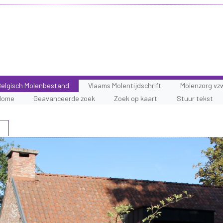
elgisch Molenbestand
Vlaams Molentijdschrift
Molenzorg vz
Home
Geavanceerde zoek
Zoek op kaart
Stuur tekst
g