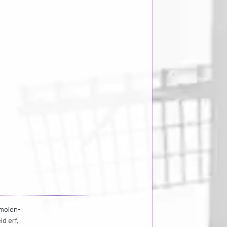
 molen-
d erf,