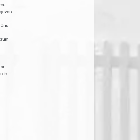
ca.
egeven
 Ons
ntrum
van
n in