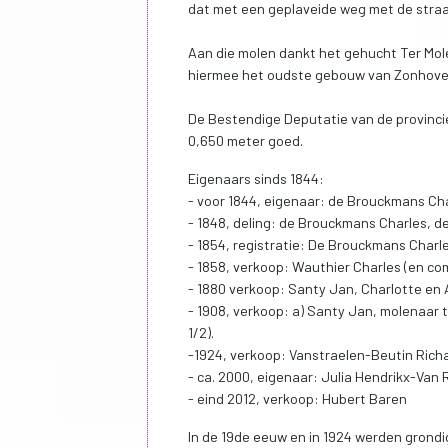
dat met een geplaveide weg met de straa
Aan die molen dankt het gehucht Ter Mol
hiermee het oudste gebouw van Zonhove
De Bestendige Deputatie van de provinc
0,650 meter goed.
Eigenaars sinds 1844:
- voor 1844, eigenaar: de Brouckmans Ch
- 1848, deling: de Brouckmans Charles, d
- 1854, registratie: De Brouckmans Char
- 1858, verkoop: Wauthier Charles (en c
- 1880 verkoop: Santy Jan, Charlotte en
- 1908, verkoop: a) Santy Jan, molenaar 
1/2).
-1924, verkoop: Vanstraelen-Beutin Rich
- ca. 2000, eigenaar: Julia Hendrikx-Van
- eind 2012, verkoop: Hubert Baren
In de 19de eeuw en in 1924 werden grond