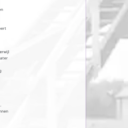
en
bert
rwijl
water
g
,
annen