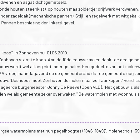
rdwenen en asgat dichtgemetseld.
onde houten steenkist), op houten maalzoldertje; drijfwerk verdwenen.
nder zadeldak (mechanische pannen). Stijl- en regelwerk met witgekal
 Pannen beschieting der linkerzijgevel.
koop", in Zonhoven.nu, 01.06.2010.
Zonhoven staat te koop. Aan de 19de eeuwse molen dankt de deelgem
bouw wordt wel al lang niet meer gemalen. Een gedeelte van het molenw
j SP.A vroeg maandagavond op de gemeenteraad dat de gemeente oog zo
ouw. "Desnoods moet Zonhoven de molen maar zelf aankopen," vond raa
" reageerde burgemeester Johny De Raeve (Open VLD). "Het gebouw is als
ullen we als gemeente zeker over waken." De watermolen met woonhuis 
urgse watermolens met hun pegelhoogtes (1846-1849)", Molenecho's, 39,