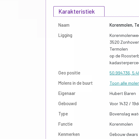
Karakteristiek
Naam
Korenmolen, Te
Ligging
Korenmolenwe
3520 Zonhove
Termolen
op de Rooster
kadasterperce
Geo positie
50.994736, 5.
Molens in de buurt
Toon alle mole
Eigenaar
Hubert Baren
Gebouwd
Voor 1432 / 19
Type
Bovenslag wat
Functie
Korenmolen
Kenmerken
Gebouw dwars 