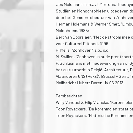
Jos Molemans m.m.v. J. Mertens, Toponym
Studiën en Monographieën uitgegeven doo
door het Gemeentebestuur van Zonhoven 
Herman Holemans & Werner Smet, "Limbur
Molenheem, 1985;
Bert Van Doorslaer, "Met de stroom mee of
voor Cultureel Erfgoed, 1996.
H. Melis, "Zonhoven", s.p., s.d.
M. Swillen, "Zonhoven in oude prentkaart
F. Schlusmans met medewerking van J. Gyse
het cultuurbezit in België. Architectuur
Vlaanderen 6N2 (He-Z)", Brussel - Gent, 1
Mailbericht Hubert Baren, 14.06.2013.
Persberichten
Willy Vandael & Filip Vranckx, "Korenmole
Toon Royackers, "De Korenmolen staat te 
Toon Royackers, "Historische Korenmolen 