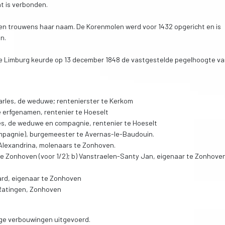
t is verbonden.
en trouwens haar naam. De Korenmolen werd voor 1432 opgericht en is
n.
ie Limburg keurde op 13 december 1848 de vastgestelde pegelhoogte v
arles, de weduwe; rentenierster te Kerkom
e erfgenamen, rentenier te Hoeselt
les, de weduwe en compagnie, rentenier te Hoeselt
ompagnie), burgemeester te Avernas-le-Baudouin.
 Alexandrina, molenaars te Zonhoven.
te Zonhoven (voor 1/2); b) Vanstraelen-Santy Jan, eigenaar te Zonhoven
ard, eigenaar te Zonhoven
 Ratingen, Zonhoven
ige verbouwingen uitgevoerd.