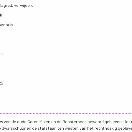
agrad, verwijderd
jk
woonhuis
jk
25
w van de oude Coren Molen op de Roosterbeek bewaard gebleven. Het
 dwarsschuur en de stal staan ten westen van het rechthoekig geplavei