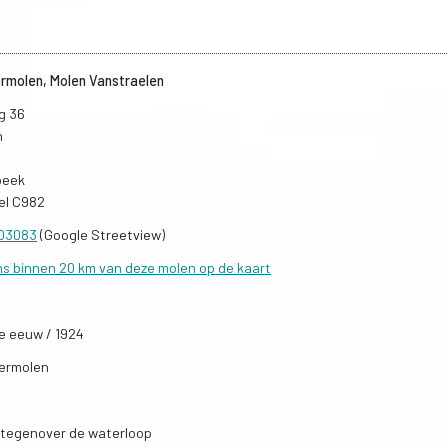
rmolen, Molen Vanstraelen
g 36
n
beek
el C982
403083
(Google Streetview)
ns binnen 20 km van deze molen op de kaart
de eeuw / 1924
ermolen
tegenover de waterloop