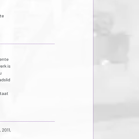
kte
eente
erk is
u
dslid
staat
 2011,