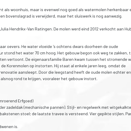
ht als woonhuis, maar is evenwel nog goed als watermolen herkenbaar 
n bovenslagrad is verwijderd, maar het sluiswerk is nog aanwezig.
 Julia Hendrikx-Van Ratingen. De molen werd eind 2012 verkocht aan Hu
haar oevers. He water vloeide 's ochtens dwars doorheen de oude
r stond het water 70 cm hoog. Het gebouw begon ook weg te zakken, te
sten vertoont. De eigenaarsfamilie Baren kwam tussen het stromende 
e Korenmolen op instorten. Hij staat al enkele jaren leeg, omdat de
enovatie aansleept. Door die leegstand heeft de oude molen echter er
alsnog rond te krijgen, vooraleer het gebouw instort.
nroerend Erfgoed)
er zadeldak (mechanische pannen). Stijl- en regelwerk met witgekalkte
 bakstenen stoel; de laatste travee is versteend. Vier gepikte stijlen. P
dwenen is.