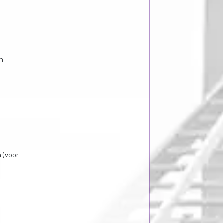
an
 (voor