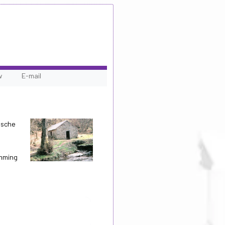
w
E-mail
ische
emming