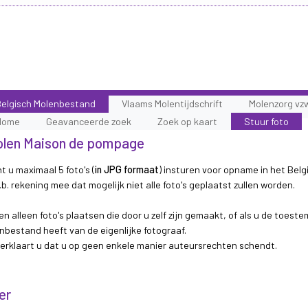
elgisch Molenbestand
Vlaams Molentijdschrift
Molenzorg vz
Home
Geavanceerde zoek
Zoek op kaart
Stuur foto
 molen Maison de pompage
t u maximaal 5 foto's (
in JPG formaat
) insturen voor opname in het Belg
b. rekening mee dat mogelijk niet alle foto's geplaatst zullen worden.
n alleen foto's plaatsen die door u zelf zijn gemaakt, of als u de toest
nbestand heeft van de eigenlijke fotograaf.
 verklaart u dat u op geen enkele manier auteursrechten schendt.
er