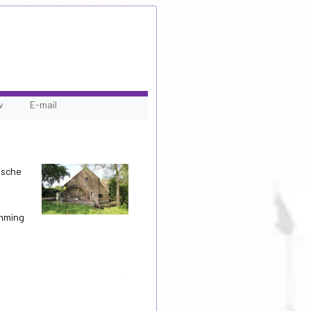
w
E-mail
ische
emming