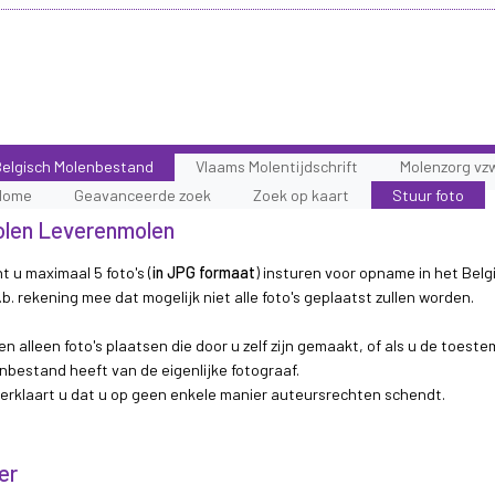
elgisch Molenbestand
Vlaams Molentijdschrift
Molenzorg vz
Home
Geavanceerde zoek
Zoek op kaart
Stuur foto
molen Leverenmolen
t u maximaal 5 foto's (
in JPG formaat
) insturen voor opname in het Belg
b. rekening mee dat mogelijk niet alle foto's geplaatst zullen worden.
n alleen foto's plaatsen die door u zelf zijn gemaakt, of als u de toest
nbestand heeft van de eigenlijke fotograaf.
 verklaart u dat u op geen enkele manier auteursrechten schendt.
er