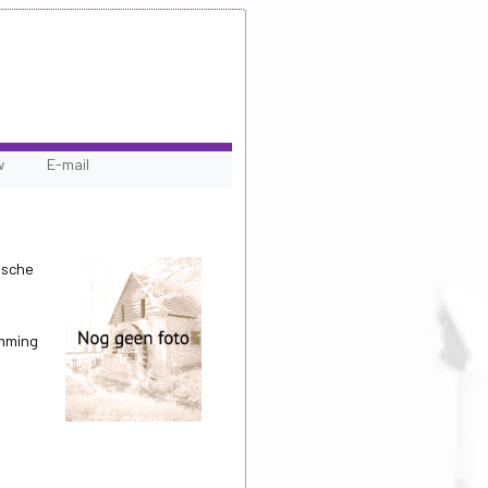
w
E-mail
ische
emming