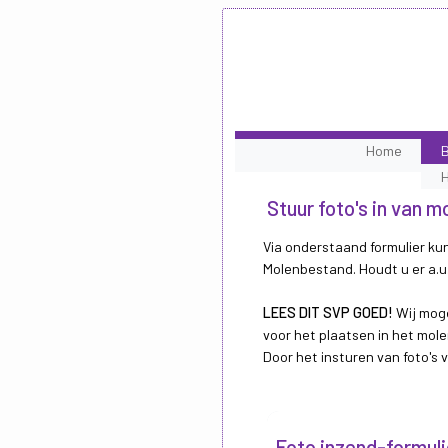
Home
B
Stuur foto's in van
Via onderstaand formulier kun
Molenbestand. Houdt u er a.u.
LEES DIT SVP GOED!
Wij moge
voor het plaatsen in het mole
Door het insturen van foto's
Foto inzend-formuli