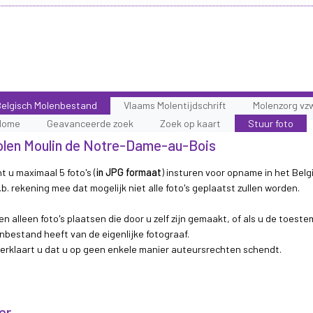
elgisch Molenbestand
Vlaams Molentijdschrift
Molenzorg vz
Home
Geavanceerde zoek
Zoek op kaart
Stuur foto
 molen Moulin de Notre-Dame-au-Bois
t u maximaal 5 foto's (
in JPG formaat
) insturen voor opname in het Belg
b. rekening mee dat mogelijk niet alle foto's geplaatst zullen worden.
n alleen foto's plaatsen die door u zelf zijn gemaakt, of als u de toest
nbestand heeft van de eigenlijke fotograaf.
 verklaart u dat u op geen enkele manier auteursrechten schendt.
er