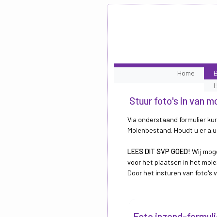
Home
B
Stuur foto's in van 
Via onderstaand formulier kun
Molenbestand. Houdt u er a.u.
LEES DIT SVP GOED!
Wij moge
voor het plaatsen in het mole
Door het insturen van foto's
Foto inzend-formuli