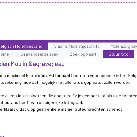
elgisch Molenbestand
Vlaams Molentijdschrift
Molenzorg vz
Home
Geavanceerde zoek
Zoek op kaart
Stuur foto
molen Moulin &agrave; eau
t u maximaal 5 foto's (
in JPG formaat
) insturen voor opname in het Belg
b. rekening mee dat mogelijk niet alle foto's geplaatst zullen worden.
n alleen foto's plaatsen die door u zelf zijn gemaakt, of als u de toest
nbestand heeft van de eigenlijke fotograaf.
 verklaart u dat u op geen enkele manier auteursrechten schendt.
er