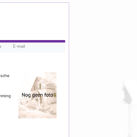
w
E-mail
ische
emming