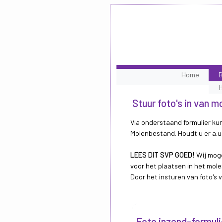
Home
B
Stuur foto's in van m
Via onderstaand formulier kun
Molenbestand. Houdt u er a.u.
LEES DIT SVP GOED!
Wij moge
voor het plaatsen in het mole
Door het insturen van foto's
Foto inzend-formuli