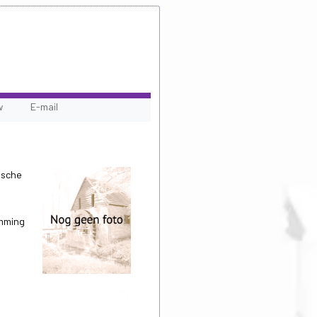
w
E-mail
ische
emming