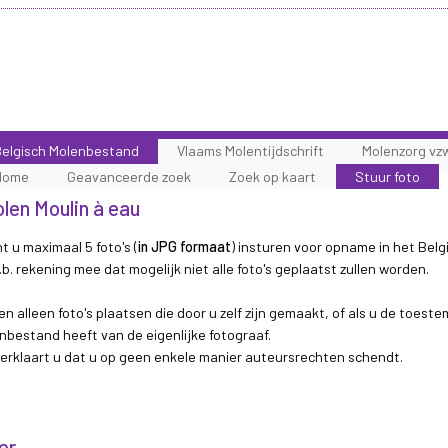
elgisch Molenbestand
Vlaams Molentijdschrift
Molenzorg vz
Home
Geavanceerde zoek
Zoek op kaart
Stuur foto
olen Moulin à eau
t u maximaal 5 foto's (
in JPG formaat
) insturen voor opname in het Belg
b. rekening mee dat mogelijk niet alle foto's geplaatst zullen worden.
n alleen foto's plaatsen die door u zelf zijn gemaakt, of als u de toest
nbestand heeft van de eigenlijke fotograaf.
 verklaart u dat u op geen enkele manier auteursrechten schendt.
er