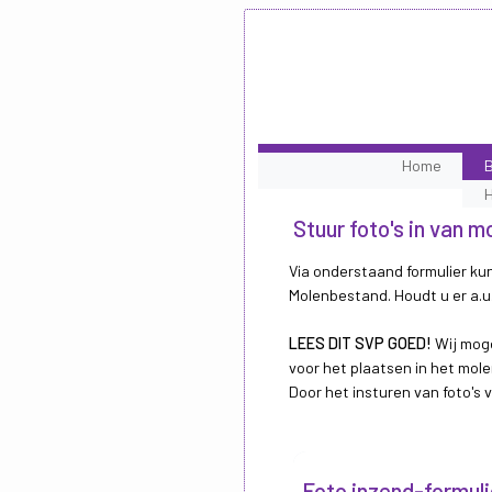
Home
B
Stuur foto's in van m
Via onderstaand formulier kun
Molenbestand. Houdt u er a.u.
LEES DIT SVP GOED!
Wij moge
voor het plaatsen in het mole
Door het insturen van foto's
Foto inzend-formuli