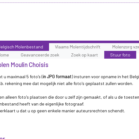
elgisch Molenbestand
Vlaams Molentijdschrift
Molenzorg vz
Home
Geavanceerde zoek
Zoek op kaart
Stuur foto
olen Moulin Choisis
t u maximaal 5 foto's (
in JPG formaat
) insturen voor opname in het Belg
b. rekening mee dat mogelijk niet alle foto's geplaatst zullen worden.
n alleen foto's plaatsen die door u zelf zijn gemaakt, of als u de toest
nbestand heeft van de eigenlijke fotograaf.
 verklaart u dat u op geen enkele manier auteursrechten schendt.
er