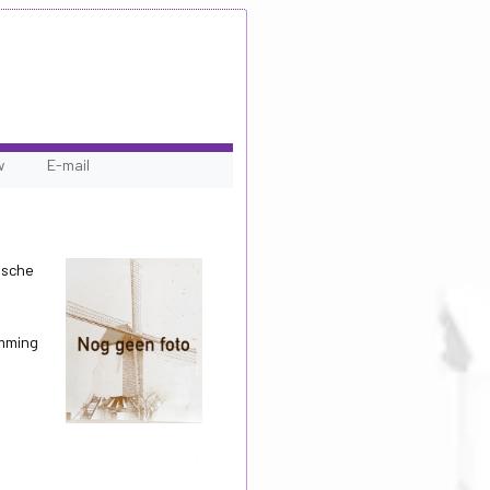
w
E-mail
ische
emming