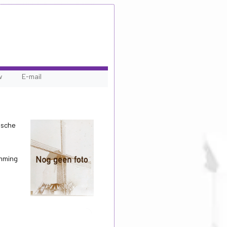
w
E-mail
ische
emming