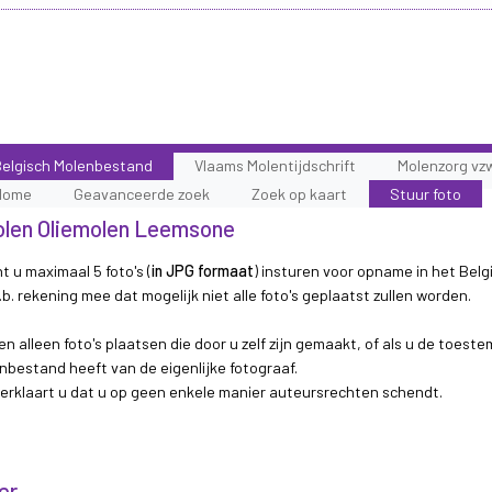
elgisch Molenbestand
Vlaams Molentijdschrift
Molenzorg vz
Home
Geavanceerde zoek
Zoek op kaart
Stuur foto
molen Oliemolen Leemsone
t u maximaal 5 foto's (
in JPG formaat
) insturen voor opname in het Belg
b. rekening mee dat mogelijk niet alle foto's geplaatst zullen worden.
n alleen foto's plaatsen die door u zelf zijn gemaakt, of als u de toest
nbestand heeft van de eigenlijke fotograaf.
 verklaart u dat u op geen enkele manier auteursrechten schendt.
er