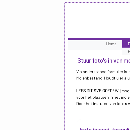
Home
B
Stuur foto's in van 
Via onderstaand formulier kun
Molenbestand. Houdt u er a.u.
LEES DIT SVP GOED!
Wij moge
voor het plaatsen in het mole
Door het insturen van foto's
Foto inzend-formuli