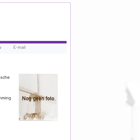
w
E-mail
ische
emming