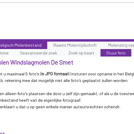
elgisch Molenbestand
Vlaams Molentijdschrift
Molenzorg vz
Home
Geavanceerde zoek
Zoek op kaart
Stuur foto
 molen Windslagmolen De Smet
t u maximaal 5 foto's (
in JPG formaat
) insturen voor opname in het Belg
b. rekening mee dat mogelijk niet alle foto's geplaatst zullen worden.
n alleen foto's plaatsen die door u zelf zijn gemaakt, of als u de toest
nbestand heeft van de eigenlijke fotograaf.
 verklaart u dat u op geen enkele manier auteursrechten schendt.
er