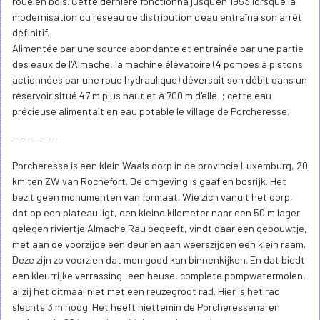
roue en bois. Cette derniére fonctionna jusqu'en 1953 lorsque la
modernisation du réseau de distribution d'eau entraîna son arrêt
définitif.
Alimentée par une source abondante et entraînée par une partie
des eaux de l'Almache, la machine élévatoire (4 pompes à pistons
actionnées par une roue hydraulique) déversait son débit dans un
réservoir situé 47 m plus haut et à 700 m d'elle_; cette eau
précieuse alimentait en eau potable le village de Porcheresse.
------------
Porcheresse is een klein Waals dorp in de provincie Luxemburg, 20
km ten ZW van Rochefort. De omgeving is gaaf en bosrijk. Het
bezit geen monumenten van formaat. Wie zich vanuit het dorp,
dat op een plateau ligt, een kleine kilometer naar een 50 m lager
gelegen riviertje Almache Rau begeeft, vindt daar een gebouwtje,
met aan de voorzijde een deur en aan weerszijden een klein raam.
Deze zijn zo voorzien dat men goed kan binnenkijken. En dat biedt
een kleurrijke verrassing: een heuse, complete pompwatermolen,
al zij het ditmaal niet met een reuzegroot rad. Hier is het rad
slechts 3 m hoog. Het heeft niettemin de Porcheressenaren