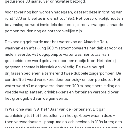
gedurende 80 jaar zuiver drinkwater bezorgd.
Voor zover nog kon worden nagegaan, dateert deze inrichting van
rond 1870 en bleef ze in dienst tot 1953. Het oorspronkelijk houten
bovenslagrad werd inmiddels door een ijzeren vervangen, maar de
pompen zouden nog de oorspronkelijke zijn.
De voeding gebeurde met het water van de Almache Rau,
waarvan een aftakking 600 m stroomopwaarts het debiet voor de
molen leverde. Het opgepompte water was hier totaal van
gescheiden en werd geleverd door een nabije bron. Het hierbij
gegeven schema is klassiek en volledig. De twee beugel-
drijfassen bedienen alternerend twee dubbele zuigerpompen. De
continuïteit werd verzekerd door een zuig- en een persketel. Het
water werd 47 m opgevoerd door een 700 m lange persleiding en
voedde wasplaatsen, drinkbekkens en fonteinen verspreid over
het grondgebied van de gemeente.
In Wallonië was 1991 het “Jaar van de Fonteinen”. Dit gaf
aaanleiding tot het herstellen van het ge-bouw waarin deze -
toen verwaarloosde - pomp-molen zich bevindt. In 1994 kreeg een
restauratie-project van de machine zelf een aanmoediging vanuit