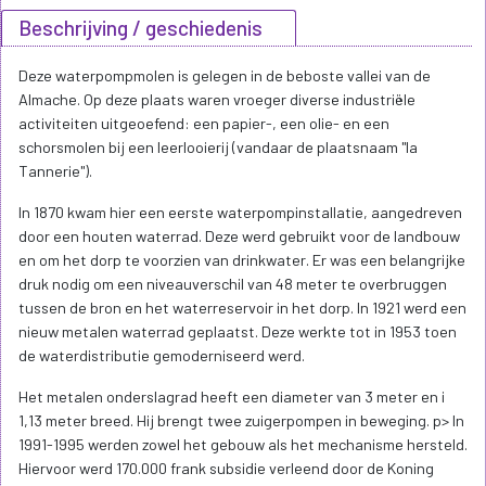
Beschrijving / geschiedenis
Deze waterpompmolen is gelegen in de beboste vallei van de
Almache. Op deze plaats waren vroeger diverse industriële
activiteiten uitgeoefend: een papier-, een olie- en een
schorsmolen bij een leerlooierij (vandaar de plaatsnaam "la
Tannerie").
In 1870 kwam hier een eerste waterpompinstallatie, aangedreven
door een houten waterrad. Deze werd gebruikt voor de landbouw
en om het dorp te voorzien van drinkwater. Er was een belangrijke
druk nodig om een niveauverschil van 48 meter te overbruggen
tussen de bron en het waterreservoir in het dorp. In 1921 werd een
nieuw metalen waterrad geplaatst. Deze werkte tot in 1953 toen
de waterdistributie gemoderniseerd werd.
Het metalen onderslagrad heeft een diameter van 3 meter en i
1,13 meter breed. Hij brengt twee zuigerpompen in beweging. p> In
1991-1995 werden zowel het gebouw als het mechanisme hersteld.
Hiervoor werd 170.000 frank subsidie verleend door de Koning