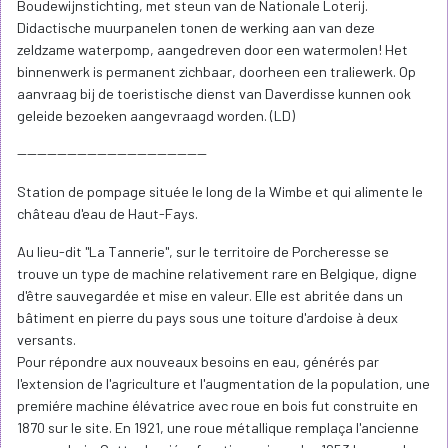
Boudewijnstichting, met steun van de Nationale Loterij.
Didactische muurpanelen tonen de werking aan van deze
zeldzame waterpomp, aangedreven door een watermolen! Het
binnenwerk is permanent zichbaar, doorheen een traliewerk. Op
aanvraag bij de toeristische dienst van Daverdisse kunnen ook
geleide bezoeken aangevraagd worden. (LD)
--------------------------------------
Station de pompage située le long de la Wimbe et qui alimente le
château d'eau de Haut-Fays.
Au lieu-dit "La Tannerie", sur le territoire de Porcheresse se
trouve un type de machine relativement rare en Belgique, digne
d'être sauvegardée et mise en valeur. Elle est abritée dans un
bâtiment en pierre du pays sous une toiture d'ardoise à deux
versants.
Pour répondre aux nouveaux besoins en eau, générés par
l'extension de l'agriculture et l'augmentation de la population, une
premiére machine élévatrice avec roue en bois fut construite en
1870 sur le site. En 1921, une roue métallique remplaça l'ancienne