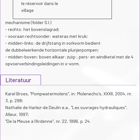
le réservoir dans le
village
mechanisme (folder S.I.)
- rechts: het bovenslagrad;
- vooraan rechtsonder: wateras met kruk;
- midden-links: de drijfstang in vorkvorm bedient
de dubbelwerkende horizontale plunjerpompen;
- midden-boven: boven elkaar: zuig-, pers- en windketel met de 4
opvoerverbindingsleidingen in x-vorm.
Literatuur
Karel Broes, "Pompwatermolens", in: Molenecho's, XXXII, 2004, nr.
3, p. 298;
Nathalie de Harlez-de Deulin e.a., "Les ouvrages hydrauliques",
Alleur, 1997;
"De la Meuse à l'Ardenne", nr. 22, 1996, p. 24.