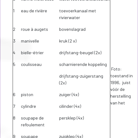
1
eau de rivière
toevoerkanaal met
rivierwater
2
roue à augets
bovenslagrad
3
manivelle
kruk (2 x)
4
bielle-étrier
drijfstang-beugel (2x)
5
coulisseau
scharnierende koppeling
Foto:
toestand in
drijfstang-zuigerstang
1996, juist
(2x)
vóór de
6
piston
zuiger (4x)
herstelling
van het
7
cylindre
cilinder (4x)
8
soupape de
persklep (4x)
refoulement
9
soupape
zuigklep (4x)