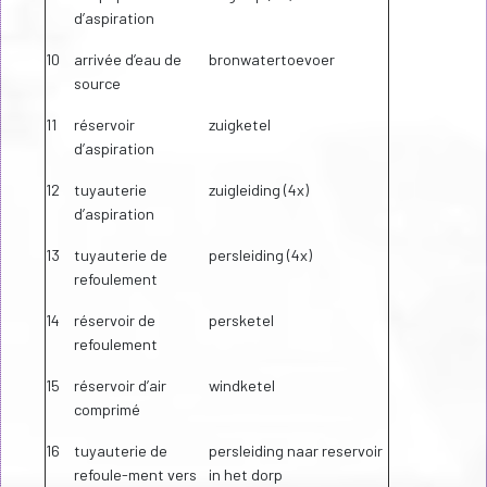
d’aspiration
10
arrivée d’eau de
bronwatertoevoer
source
11
réservoir
zuigketel
d’aspiration
12
tuyauterie
zuigleiding (4x)
d’aspiration
13
tuyauterie de
persleiding (4x)
refoulement
14
réservoir de
persketel
refoulement
15
réservoir d’air
windketel
comprimé
16
tuyauterie de
persleiding naar reservoir
refoule-ment vers
in het dorp