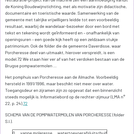
de Koning Boudewijnstichting, met als motivatie zijn didactische,
documentaire en toeristische waarde. Samenwerking van de
gemeente met talrijke vrijwilligers leidde tot een voorbeeldig
resultaat, waarbij de wandelaar-bezoeker door een bord met
tekst en tekening wordt geïnformeerd en – onafhankelijk van
openingsuren – een goede kijk heeft op een zeldzaam stukje
patrimonium. Ook de folder die de gemeente Daverdisse, waar
Porcheresse deel van uitmaakt, hierover verspreidt, is een
model.72 We staan hier ver af van het verdoken bestaan van de
Brugse pompwatermolen …
Het pomphuis van Porcheresse aan de Almache. Voorbeeldig
hersteld in 1991/1996, maar beschikt niet meer over water.
Toegangsdeur en zijramen zijn zo opgevat dat een binnenzicht
steeds mogelijk is. Informatiebord op de rechter-zijmuur (LMA n°
22, p. 24).
72
SCHEMA VAN DE POMPWATERMOLEN VAN PORCHERESSE (folder
S.I.).
0
vanne moleresse
watertoevoerafsluitschuif