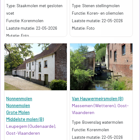
Type: Staakmolen met gesloten
Type: Stenen stellingmolen
voet
Functie: Koren- en oliemolen
Kenmerk: Houten gaanderij (verdwene
Functie: Korenmolen
Laatste mutatie: 22-05-2026
Kenmerk: Iepenhouten standaard
p>
Laatste mutatie: 22-05-2026
Mutatie: Foto
p>
Mutatie: Foto
Nonnenmolen
Van Hauwermeirsmolen (B)
Nonnemolen
Massemen (Wetteren), Oost-
Grote Molen
Vlaanderen
Middelste molen (B)
Type: Bovenslag watermolen
Leupegem (Oudenaarde),
Functie: Korenmolen
Oost-Vlaanderen
Kenmerk: Klein gebouw
Laatste mutatie: 22-05-2026