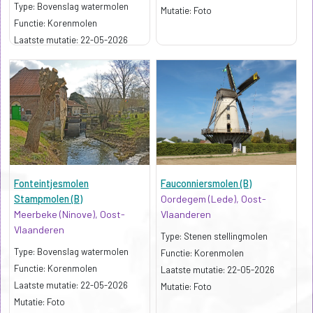
Type: Bovenslag watermolen
p>
Mutatie: Foto
Functie: Korenmolen
Kenmerk: Vroeger ook olie- en schorsmolen, nu nog dubbel waterrad
Laatste mutatie: 22-05-2026
p>
Mutatie: Foto
Fonteintjesmolen
Fauconniersmolen (B)
Stampmolen (B)
Oordegem (Lede), Oost-
Meerbeke (Ninove), Oost-
Vlaanderen
Vlaanderen
Type: Stenen stellingmolen
Type: Bovenslag watermolen
Functie: Korenmolen
Functie: Korenmolen
Kenmerk: Oorspronkelijk olie- en gra
Laatste mutatie: 22-05-2026
Kenmerk: Opeenvolgend vol-, papier-, olie- en korenmolen; wolfsdak
Laatste mutatie: 22-05-2026
p>
Mutatie: Foto
p>
Mutatie: Foto