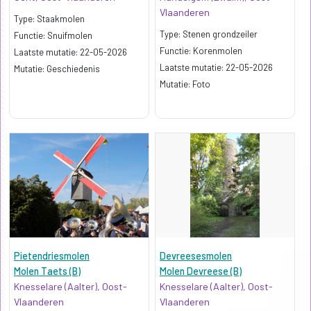
Vlaanderen
Type: Staakmolen
Type: Stenen grondzeiler
Functie: Snuifmolen
Functie: Korenmolen
Kenmerk:
Laatste mutatie: 22-05-2026
Kenmerk: Sterk conische romp
Laatste mutatie: 22-05-2026
p>
Mutatie: Geschiedenis
p>
Mutatie: Foto
Pietendriesmolen
Devreesesmolen
Molen Taets (B)
Molen Devreese (B)
Knesselare (Aalter), Oost-
Knesselare (Aalter), Oost-
Vlaanderen
Vlaanderen