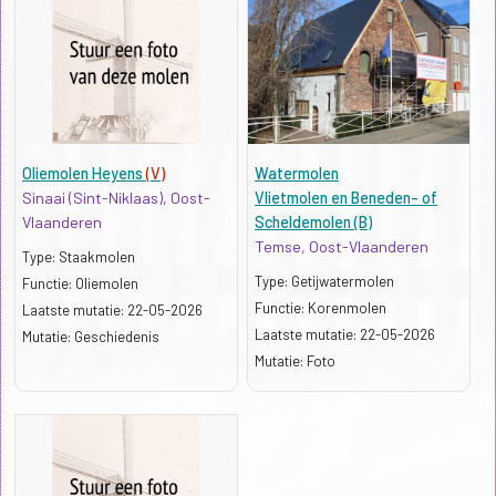
Oliemolen Heyens
(V)
Watermolen
Sinaai (Sint-Niklaas), Oost-
Vlietmolen en Beneden- of
Vlaanderen
Scheldemolen (B)
Temse, Oost-Vlaanderen
Type: Staakmolen
Type: Getijwatermolen
Functie: Oliemolen
Functie: Korenmolen
Kenmerk:
Laatste mutatie: 22-05-2026
Kenmerk: Leien dakbedekking
Laatste mutatie: 22-05-2026
p>
Mutatie: Geschiedenis
p>
Mutatie: Foto