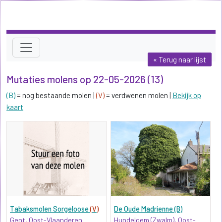
« Terug naar lijst
Mutaties molens op 22-05-2026 (13)
(B)
= nog bestaande molen |
(V)
= verdwenen molen |
Bekijk op
kaart
Tabaksmolen Sorgeloose
(V)
De Oude Madrienne (B)
Gent, Oost-Vlaanderen
Hundelgem (Zwalm), Oost-