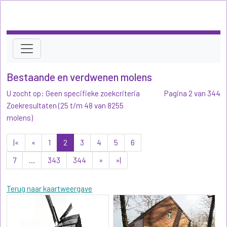
Bestaande en verdwenen molens
U zocht op: Geen specifieke zoekcriteria
Pagina 2 van 344
Zoekresultaten (25 t/m 48 van 8255
molens)
|«
«
1
2
3
4
5
6
7
...
343
344
»
»|
Terug naar kaartweergave