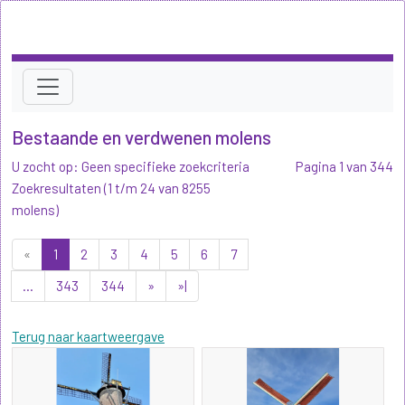
Bestaande en verdwenen molens
U zocht op: Geen specifieke zoekcriteria
Pagina 1 van 344
Zoekresultaten (1 t/m 24 van 8255
molens)
«
1
2
3
4
5
6
7
...
343
344
»
»|
Terug naar kaartweergave